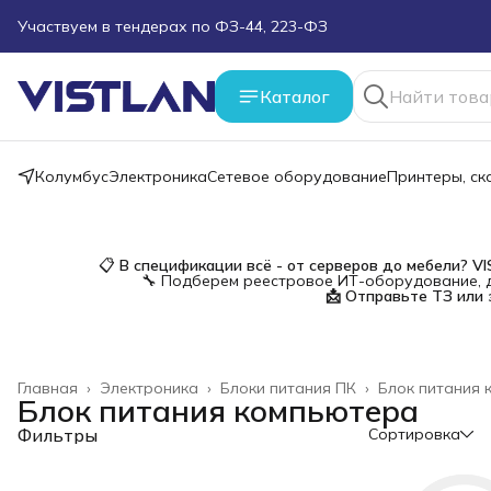
Поможем подобрать оборудование под ТЗ
Пуско-наладочные работы
Каталог
Пришлите запрос на e-mail или в чат
Колумбус
Электроника
Сетевое оборудование
Принтеры, с
Более 100 000 позиций в наличии и под заказ
📋
В спецификации всё - от серверов до мебели?
V
🔧 Подберем реестровое ИТ-оборудование, д
📩 Отправьте ТЗ или 
Главная
›
Электроника
›
Блоки питания ПК
›
Блок питания 
Блок питания компьютера
Фильтры
Сортировка