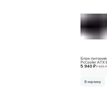
Блок питания
PcCooler ATX
5 940 ₽
P5-YK850-B1F
7 425 
bronze (20+4p
APFC 135mm 
6xSATA RTL
В корзину