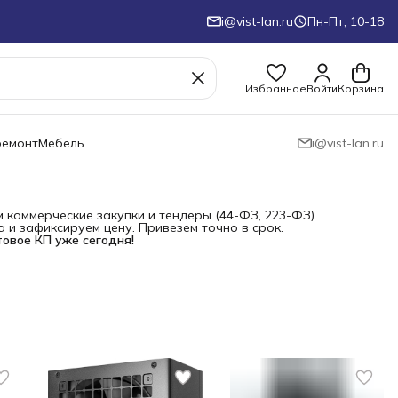
i@vist-lan.ru
Пн-Пт, 10-18
Избранное
Войти
Корзина
ремонт
Мебель
i@vist-lan.ru
коммерческие закупки и тендеры (44-ФЗ, 223-ФЗ).
и зафиксируем цену. Привезем точно в срок.
товое КП уже сегодня!