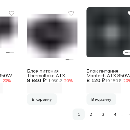
Блок питания
Блок питания
 850W
Thermaltake ATX
Montech ATX 850
8 840 ₽
8 120 ₽
 80+
850W Toughpower
CENTURY GOLD G5
₽
−
20
%
11 050 ₽
−
20
%
10 150 ₽
−
20
in)
GT Gen.5 80+ gold
80+ gold (20+4pin)
fan
(20+4pin) APFC
APFC 120mm fan
140mm fan 6xSATA
10xSATA Cab Man
Cab Manag RTL
RTL
В корзину
В корзину
…
1
2
3
4