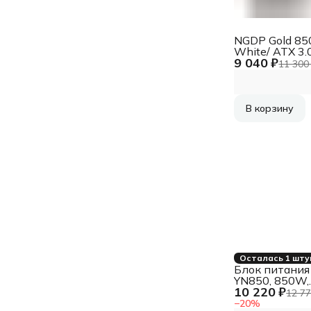
NGDP Gold 8
White/ ATX 3.0
9 040 ₽
APFC, 80 PLUS
11 300
LLC+DC-DC, 
fan, full modul
850BA4-WH
В корзину
Осталась 1 шту
Блок питания
YN850, 850W,
10 220 ₽
ATX3.1/PCIe5.
12 77
APFC, 80+ Gol
−
20
%