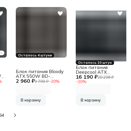
Осталось 4 штуки
Осталось 10 штук
Блок питания
Блок питания Bloody
Deepcool ATX
W
ATX 550W BD-
16 190 ₽
1200W Game Storm
20 238 ₽
2 960 ₽
PS550B 80+ bronze
PN1200M Gen.5 80+
%
3 700 ₽
−
20
%
−
20
%
(20+4pin) APFC
gold (20+4pin) APFC
120mm fan 6xSATA
120mm fan 8xSATA
ag
RTL
RTL
В корзину
В корзину
64