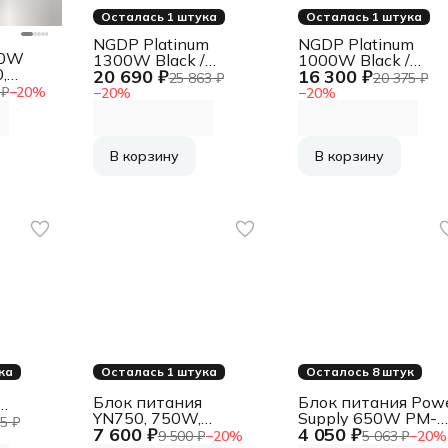
Осталась 1 штука
Осталась 1 штука
NGDP Platinum
NGDP Platinum
50W
1300W Black /
1000W Black /
,
20 690 ₽
16 300 ₽
ATX3.0, APFC, 80
ATX3.0, APFC, 80
25 863 ₽
20 375 ₽
 Gold,
PLUS Platinum, SR +
PLUS Platinum, SR 
 ₽
−
20
%
−
20
%
−
20
%
120mm
LLC + DC-DC, 120mm
LLC + DC-DC, 120
ar / HA-
fan, full modular / HA-
fan, full modular / H
1300BA3-BK
1000BA3-BK
В корзину
В корзину
ка
Осталась 1 штука
Осталось 8 штук
Блок питания
Блок питания Pow
YN750, 750W,
Supply 650W PM-
1,
5 ₽
7 600 ₽
4 050 ₽
ATX3.1/PCIe5.1,
650ATX-APFC, PCI
d,
9 500 ₽
−
20
%
5 063 ₽
−
20
%