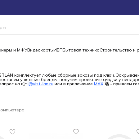
канеры и МФУ
Видеокарты
ИБП
Бытовая техника
Строительство и 
ISTLAN
комплектует любые сборные заказы под ключ. Закрываем 
останем ушедшие бренды, получим проектные скидки у вендора 
запрос на 👉
i@vist-lan.ru
или в приложение
MAX
🚀 - пришлем го
компьютера