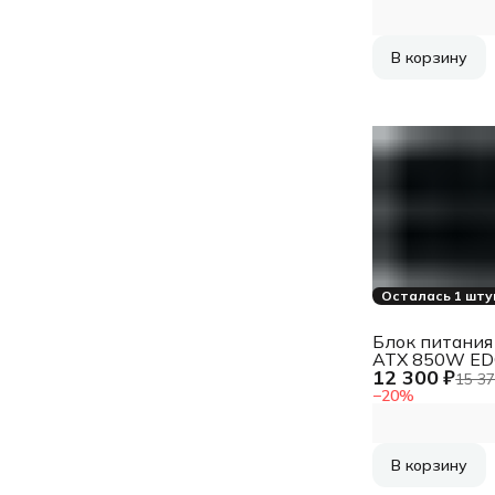
13.5cm Fan, M
(P5-YN850-G1
YN850, 850W,
ATX3.1/PCIe5.
В корзину
APFC, 80+ Gol
13.5cm Fan, M
(P5-YN850-G1
Осталась 1 шту
Блок питания 
ATX 850W ED
12 300 ₽
+ HUB Gen.5 8
15 37
(20+4pin) AP
−
20
%
120mm fan 1
Cab Manag RT
В корзину