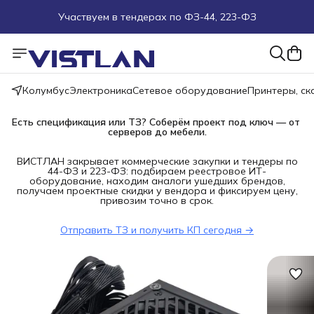
Участвуем в тендерах по ФЗ-44, 223-ФЗ
Поможем подобрать оборудование под ТЗ
Пуско-наладочные работы
Колумбус
Электроника
Сетевое оборудование
Принтеры, с
Пришлите запрос на e-mail или в чат
Есть спецификация или ТЗ? Соберём проект под ключ — от 
серверов до мебели.
Более 100 000 позиций в наличии и под заказ
ВИСТЛАН закрывает коммерческие закупки и тендеры по
44-ФЗ и 223-ФЗ: подбираем реестровое ИТ-
оборудование, находим аналоги ушедших брендов,
получаем проектные скидки у вендора и фиксируем цену,
привозим точно в срок.
Отправить ТЗ и получить КП сегодня →