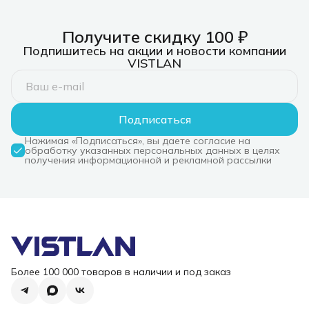
+5B=30A, +12B=58A,
от перегрузки 105-
4xPCIe*2 8
+3, 3B=30A,
150%, Входное
1x12V-2x6
-12V=1A, 5VSB=3A
напряжение 100-
12xSATA3
Получите скидку 100 ₽
240В}
4xMOLEX4pi
135
Подпишитесь на акции и новости компании
VISTLAN
Подписаться
Нажимая «Подписаться», вы даете согласие на
обработку указанных персональных данных в целях
получения информационной и рекламной рассылки
Более 100 000 товаров в наличии и под заказ