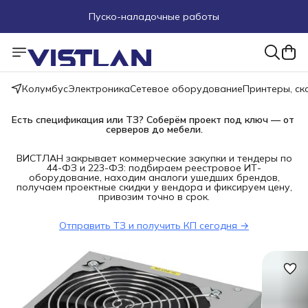
Пуско-наладочные работы
Пришлите запрос на e-mail или в чат
Более 100 000 позиций в наличии и под заказ
Колумбус
Электроника
Сетевое оборудование
Принтеры, с
Есть спецификация или ТЗ? Соберём проект под ключ — от 
серверов до мебели.
ВИСТЛАН закрывает коммерческие закупки и тендеры по
44-ФЗ и 223-ФЗ: подбираем реестровое ИТ-
оборудование, находим аналоги ушедших брендов,
получаем проектные скидки у вендора и фиксируем цену,
привозим точно в срок.
Отправить ТЗ и получить КП сегодня →