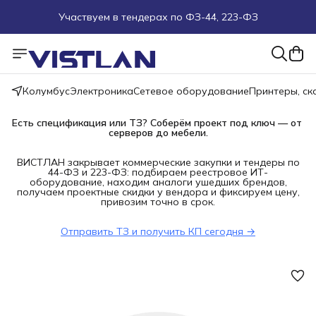
Участвуем в тендерах по ФЗ-44, 223-ФЗ
Поможем подобрать оборудование под ТЗ
Пуско-наладочные работы
Колумбус
Электроника
Сетевое оборудование
Принтеры, с
Пришлите запрос на e-mail или в чат
Есть спецификация или ТЗ? Соберём проект под ключ — от 
серверов до мебели.
Более 100 000 позиций в наличии и под заказ
ВИСТЛАН закрывает коммерческие закупки и тендеры по
44-ФЗ и 223-ФЗ: подбираем реестровое ИТ-
оборудование, находим аналоги ушедших брендов,
получаем проектные скидки у вендора и фиксируем цену,
привозим точно в срок.
Отправить ТЗ и получить КП сегодня →