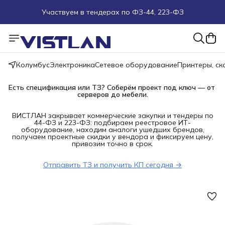
Участвуем в тендерах по ФЗ-44, 223-ФЗ
Поможем подобрать оборудование под ТЗ
Пуско-наладочные работы
Колумбус
Электроника
Сетевое оборудование
Принтеры, с
Пришлите запрос на e-mail или в чат
Есть спецификация или ТЗ? Соберём проект под ключ — от 
серверов до мебели.
Более 100 000 позиций в наличии и под заказ
ВИСТЛАН закрывает коммерческие закупки и тендеры по
44-ФЗ и 223-ФЗ: подбираем реестровое ИТ-
оборудование, находим аналоги ушедших брендов,
получаем проектные скидки у вендора и фиксируем цену,
привозим точно в срок.
Отправить ТЗ и получить КП сегодня →