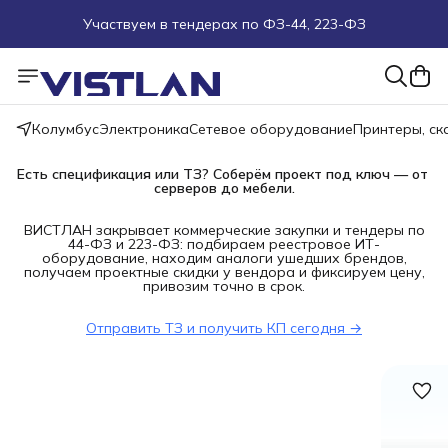
Участвуем в тендерах по ФЗ-44, 223-ФЗ
Поможем подобрать оборудование под ТЗ
Пуско-наладочные работы
Колумбус
Электроника
Сетевое оборудование
Принтеры, с
Пришлите запрос на e-mail или в чат
Есть спецификация или ТЗ? Соберём проект под ключ — от 
серверов до мебели.
Более 100 000 позиций в наличии и под заказ
ВИСТЛАН закрывает коммерческие закупки и тендеры по
44-ФЗ и 223-ФЗ: подбираем реестровое ИТ-
оборудование, находим аналоги ушедших брендов,
получаем проектные скидки у вендора и фиксируем цену,
привозим точно в срок.
Отправить ТЗ и получить КП сегодня →