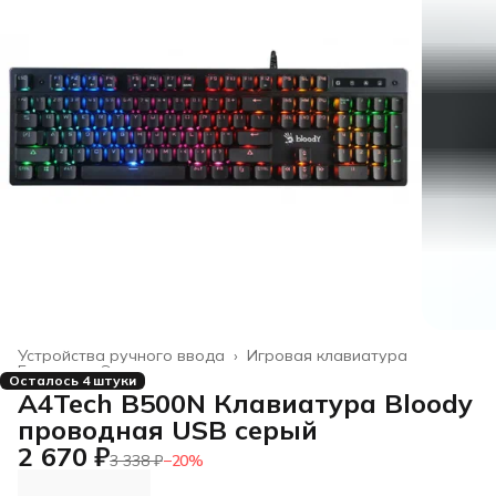
Устройства ручного ввода
›
Игровая клавиатура
Главная
›
Электроника
›
Осталось 4 штуки
A4Tech B500N Клавиатура Bloody
проводная USB серый
2 670 ₽
3 338 ₽
−
20
%