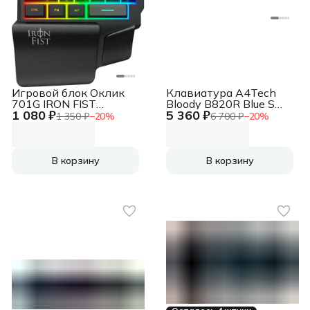
backlighting, Black
Игровой блок Оклик
Клавиатура A4Tech
701G IRON FIST
Bloody B820R Blue S
1 080 ₽
5 360 ₽
черный USB for gamer
механическая черный
1 350 ₽
−
20
%
6 700 ₽
−
20
%
LED (подставка для
USB for gamer LED
запястий) (1196590)
(B820R BLACK (BLUE
SWITCH))
В корзину
В корзину