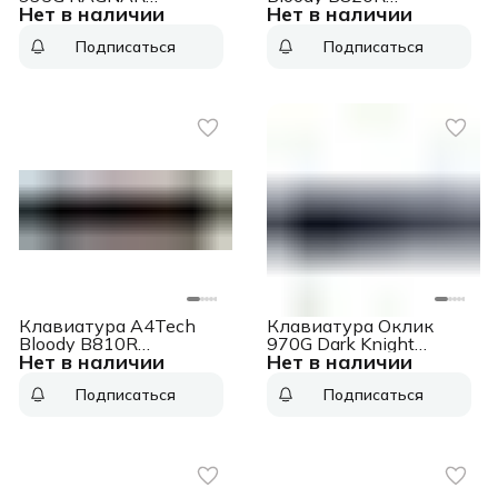
Нет в наличии
Нет в наличии
механическая черный
механическая черный
USB Multimedia for
USB for gamer LED
Подписаться
Подписаться
gamer LED (подставка
(B820R BLACK (RED
для запястий)
SWITCH))
Клавиатура A4Tech
Клавиатура Оклик
Bloody B810R
970G Dark Knight
Нет в наличии
Нет в наличии
Battlefield
механическая черный/
механическая черный
серебристый USB for
Подписаться
Подписаться
USB Multimedia for
gamer LED
gamer LED (B810R
(BATTLEFIELD))