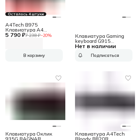
Осталось 4 штуки
A4Tech B975
Клавиатура A4
5 790 ₽
механическая черный
7 238 ₽
−
20
%
Клавиатура Gaming
USB Gamer LED
keyboard G915
(подставка для
Нет в наличии
LIGHTSPEED Gaming
запястий)
keyboard G915
В корзину
Подписаться
LIGHTSPEED
Клавиатура Оклик
Клавиатура A4Tech
935G RAGNAR
Bloody B820R