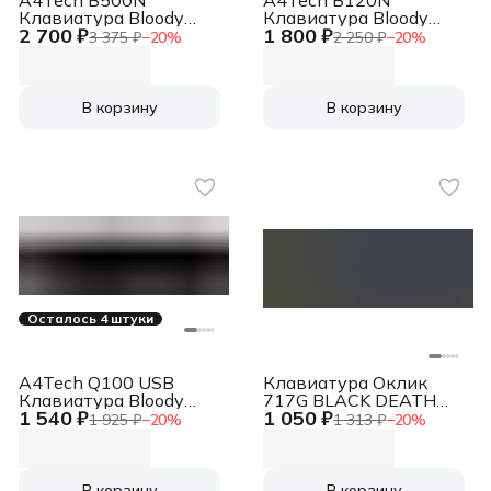
A4Tech B500N
A4Tech B120N
Клавиатура Bloody
Клавиатура Bloody
2 700 ₽
1 800 ₽
проводная USB серый
проводная USB
3 375 ₽
−
20
%
2 250 ₽
−
20
%
черный
В корзину
В корзину
Осталось 4 штуки
A4Tech Q100 USB
Клавиатура Оклик
Клавиатура Bloody
717G BLACK DEATH
1 540 ₽
1 050 ₽
Q100 проводная USB
черный/оранжевый
1 925 ₽
−
20
%
1 313 ₽
−
20
%
черный
USB Multimedia for
gamer LED (476395)
В корзину
В корзину