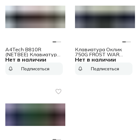
A4Tech B810R
Клавиатура Оклик
(NETBEE) Клавиатура
750G FROST WAR
Нет в наличии
Нет в наличии
Bloody B810R NetBee
черный/черный USB
проводная USB
Multimedia for gamer
Подписаться
Подписаться
черный
(337452)