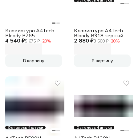
Осталось 4 штуки
Клавиатура A4Tech
Клавиатура A4Tech
Bloody B765
Bloody B318 черный
4 540 ₽
2 880 ₽
механическая серый
USB Multimedia for
5 675 ₽
−
20
%
3 600 ₽
−
20
%
USB for gamer LED
gamer LED (подставка
(B765 GREY/NEON
для запястий) (B318)
(GREEN SWITCH))
В корзину
В корзину
Осталось 4 штуки
Осталось 4 штуки