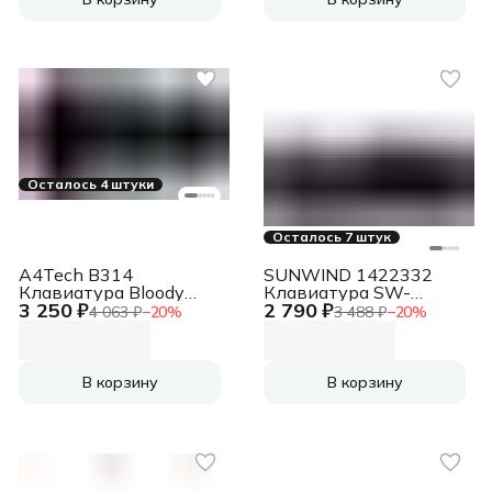
Осталось 4 штуки
Осталось 7 штук
A4Tech B314
SUNWIND 1422332
Клавиатура Bloody
Клавиатура SW-
3 250 ₽
2 790 ₽
проводная USB
K900G,USB, черный
4 063 ₽
−
20
%
3 488 ₽
−
20
%
черный
В корзину
В корзину