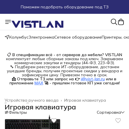
Поможем подобрать оборудование под ТЗ
Пуско-наладочные работы
Пришлите запрос на e-mail или в чат
Колумбус
Электроника
Сетевое оборудование
Принтеры, с
Более 100 000 позиций в наличии и под заказ
📋
В спецификации всё - от серверов до мебели?
VISTLAN
комплектует любые сборные заказы под ключ. Закрываем
коммерческие закупки и тендеры (44-ФЗ, 223-ФЗ).
🔧 Подберем реестровое ИТ-оборудование, достанем
ушедшие бренды, получим проектные скидки у вендора и
зафиксируем цену. Привезем точно в срок.
📩 Отправьте ТЗ или запрос на 👉
i@vist-lan.ru
или в 
приложение
MAX
🚀 - пришлем готовое КП уже сегодня!
Устройства ручного ввода
›
Игровая клавиатура
Главная
›
Электроника
›
Игровая клавиатура
Фильтры
Сортировка