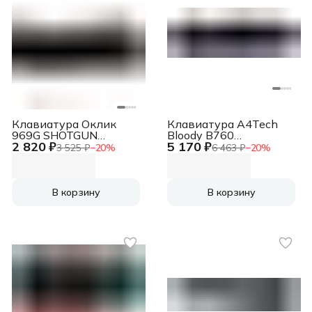
Клавиатура Оклик
Клавиатура A4Tech
969G SHOTGUN
Bloody B760
2 820 ₽
5 170 ₽
механическая черный
механическая серый
3 525 ₽
−
20
%
6 463 ₽
−
20
%
USB Multimedia for
USB for gamer LED
gamer LED
(B760 GREY (BLACK
SWITCH))
В корзину
В корзину