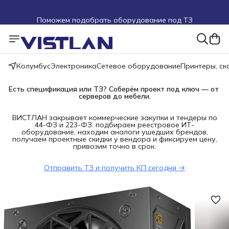
Поможем подобрать оборудование под ТЗ
Пуско-наладочные работы
Пришлите запрос на e-mail или в чат
Колумбус
Электроника
Сетевое оборудование
Принтеры, с
Более 100 000 позиций в наличии и под заказ
Есть спецификация или ТЗ? Соберём проект под ключ — от 
серверов до мебели.
ВИСТЛАН закрывает коммерческие закупки и тендеры по
44-ФЗ и 223-ФЗ: подбираем реестровое ИТ-
оборудование, находим аналоги ушедших брендов,
получаем проектные скидки у вендора и фиксируем цену,
привозим точно в срок.
Отправить ТЗ и получить КП сегодня →