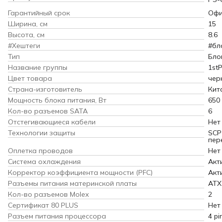
Гарантийный срок
Офи
Ширина, см
15
Высота, см
8.6
#Хештеги
#бл
Тип
Бло
Название группы
1stP
Цвет товара
чер
Страна-изготовитель
Кит
Мощность блока питания, Вт
650
Кол-во разъемов SATA
6
Отстегивающиеся кабели
Нет
Технологии защиты
SCP
пер
Оплетка проводов
Нет
Система охлаждения
Акт
Корректор коэффициента мощности (PFC)
Акт
Разъемы питания материнской платы
ATX
Кол-во разъемов Molex
2
Сертификат 80 PLUS
Нет
Разъем питания процессора
4 pi