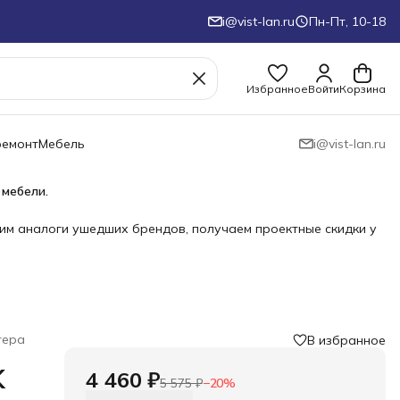
i@vist-lan.ru
Пн-Пт, 10-18
Избранное
Войти
Корзина
ремонт
Мебель
i@vist-lan.ru
 мебели.
им аналоги ушедших брендов, получаем проектные скидки у
тера
В избранное
K
4 460 ₽
5 575 ₽
−
20
%