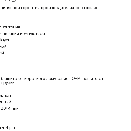
циальная гарантия производителя/поставщика
окпитания
к питания компьютера
layer
ный
ай
 (защита от короткого замыкания); OPP (защита от
егрузки)
ивная
ивный
 20+4 пин
n + 4 pin