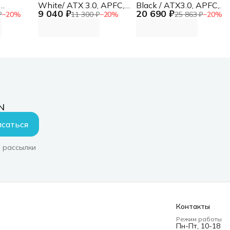
White/ ATX 3.0, APFC,
Black / ATX3.0, APFC,
9 040 ₽
20 690 ₽
.1,
80 PLUS Gold, LLC+DC-
80 PLUS Platinum, SR +
₽
−
20
%
11 300 ₽
−
20
%
25 863 ₽
−
20
%
le
DC, 120mm fan, full
LLC + DC-DC, 120mm
 PWM
modular / HA-850BA4-
fan, full modular / HA-
ive PFC,
WH
1300BA3-BK
5 PCIe)
N
саться
 рассылки
Контакты
Режим работы
Пн-Пт, 10-18