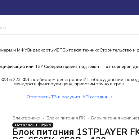
канеры и МФУ
Видеокарты
ИБП
Бытовая техника
Строительство и 
ецификация или ТЗ? Соберём проект под ключ — от серверов до
-ФЗ и 223-ФЗ: подбираем реестровое ИТ-оборудование, наход
вендора и фиксируем цену, привозим точно в срок.
Отправить ТЗ и получить КП сегодня →
Электроника
›
Блоки питания ПК
›
Блок питания компью
Главная
›
Осталась 1 штука
Блок питания 1STPLAYER F