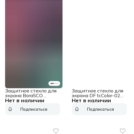
Защитное стекло для
Защитное стекло для
экрана BoraSCO
экрана DF tcColor-02
Нет в наличии
Нет в наличии
прозрачный для Apple
черный для TCL 20 SE
iPhone 15 Plus 2.5D
2.5D 1шт. (TCCOLOR-
Подписаться
Подписаться
антиблик. 1шт. (72402)
02 (BLACK))