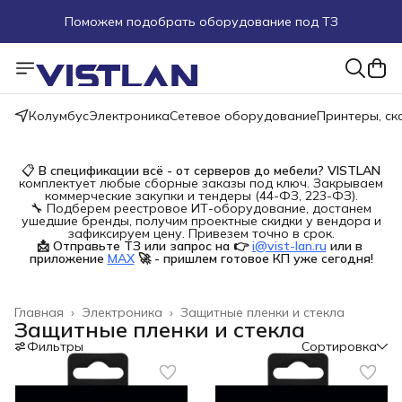
Поможем подобрать оборудование под ТЗ
Пуско-наладочные работы
Пришлите запрос на e-mail или в чат
Колумбус
Электроника
Сетевое оборудование
Принтеры, с
Более 100 000 позиций в наличии и под заказ
📋
В спецификации всё - от серверов до мебели?
VISTLAN
комплектует любые сборные заказы под ключ. Закрываем
коммерческие закупки и тендеры (44-ФЗ, 223-ФЗ).
🔧 Подберем реестровое ИТ-оборудование, достанем
ушедшие бренды, получим проектные скидки у вендора и
зафиксируем цену. Привезем точно в срок.
📩 Отправьте ТЗ или запрос на 👉
i@vist-lan.ru
или в 
приложение
MAX
🚀 - пришлем готовое КП уже сегодня!
Главная
›
Электроника
›
Защитные пленки и стекла
Защитные пленки и стекла
Фильтры
Сортировка