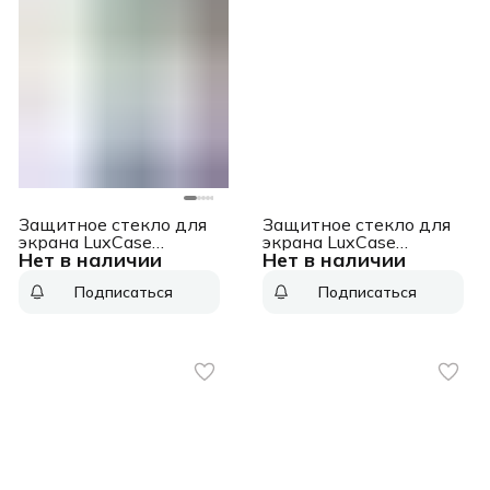
Защитное стекло для
Защитное стекло для
экрана LuxCase
экрана LuxCase
Нет в наличии
Нет в наличии
прозрачный для ZTE
прозрачный для Vertex
Blade L8/L9
Impress Luck/Luck 4G
Подписаться
Подписаться
прозрачная 1шт.
прозрачная 1шт.
(83244)
(82222)