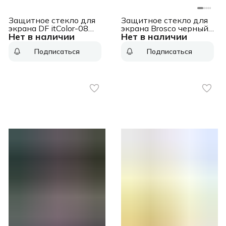
Защитное стекло для
Защитное стекло для
экрана DF itColor-08
экрана Brosco черный
Нет в наличии
Нет в наличии
черный для Itel A49
для Motorola Moto G20
2.5D 1шт. (ITCOLOR-08
1шт. (MOTO-G20-FSP-
Подписаться
Подписаться
(BLACK))
GLASS-BLACK)