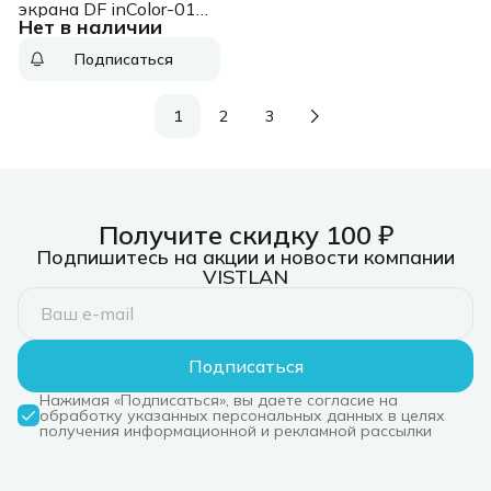
экрана DF inColor-01
Нет в наличии
черный для Infinix Hot
10 Lite 2.5D 1шт. (DF
Подписаться
INCOLOR-01 (BLACK))
1
2
3
Получите скидку 100 ₽
Подпишитесь на акции и новости компании
VISTLAN
Подписаться
Нажимая «Подписаться», вы даете согласие на
обработку указанных персональных данных в целях
получения информационной и рекламной рассылки