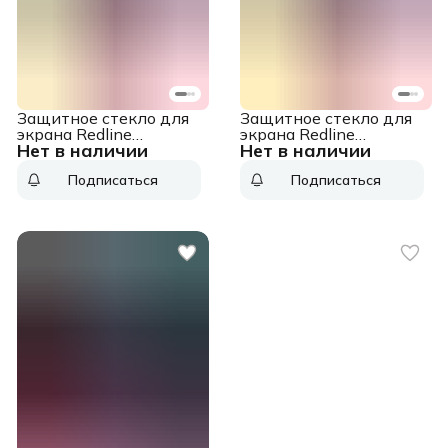
Защитное стекло для
Защитное стекло для
экрана Redline
экрана Redline
Нет в наличии
Нет в наличии
прозрачный для Honor
прозрачный для Honor
X6 1шт.
X5 1шт.
Подписаться
Подписаться
(УТ000033538)
(УТ000034221)