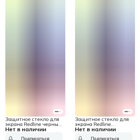
Защитное стекло для
Защитное стекло для
экрана Redline черный
экрана Redline
Нет в наличии
Нет в наличии
для Honor X6a 2.5D
прозрачный для Itel
1шт. (УТ000036724)
Vision 5 Plus 1шт.
Подписаться
Подписаться
(УТ000037136)