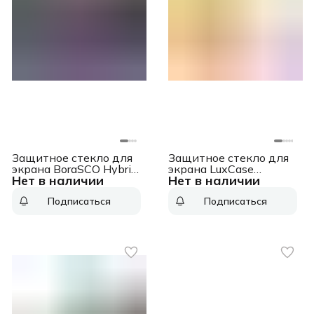
Защитное стекло для
Защитное стекло для
экрана BoraSCO Hybrid
экрана LuxCase
Нет в наличии
Нет в наличии
Glass прозрачный для
прозрачный для Xiaomi
ZTE Blade A3 (2020)
Redmi Note 11/11s
Подписаться
Подписаться
2.5D антиблик. 1шт.
прозрачная 1шт.
(50120)
(83309)