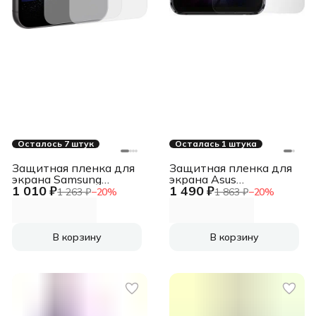
Осталось 7 штук
Осталась 1 штука
Защитная пленка для
Защитная пленка для
экрана Samsung
экрана Asus
1 010 ₽
1 490 ₽
прозрачный для
ZS673KSSC для Asus
1 263 ₽
−
20
%
1 863 ₽
−
20
%
Samsung Galaxy S23 FE
ROG Phone 5
прозрачная 2шт. (EF-
прозрачная 1шт.
US711CTEGRU)
(90AI0050-BSC070)
В корзину
В корзину