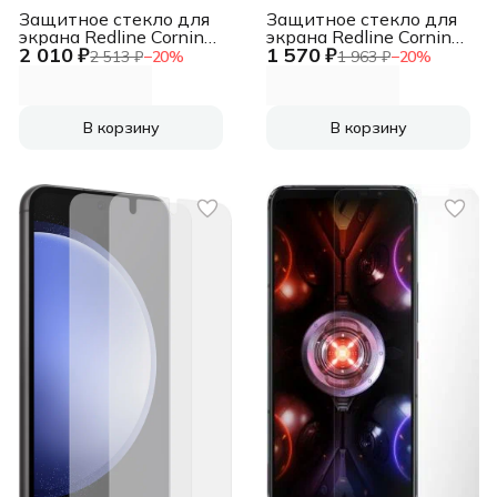
Защитное стекло для
Защитное стекло для
экрана Redline Corning
экрана Redline Corning
2 010 ₽
1 570 ₽
черный для Samsung
черный для Samsung
2 513 ₽
−
20
%
1 963 ₽
−
20
%
Galaxy S21+ 1шт.
Galaxy S21 Ultra 1шт.
(УТ000023709)
(УТ000023710)
В корзину
В корзину