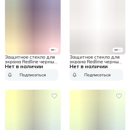
Защитное стекло для
Защитное стекло для
экрана Redline черный
экрана Redline черный
Нет в наличии
Нет в наличии
для Huawei Pura 70
для Huawei Nova 12 SE
2.5D 1шт.
2.5D 1шт.
Подписаться
Подписаться
(УТ000039351)
(УТ000039115)