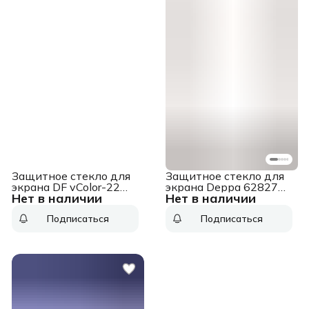
Защитное стекло для
Защитное стекло для
экрана DF vColor-22
экрана Deppa 62827
Нет в наличии
Нет в наличии
черный для Vivo V23
для Honor 50 lite 2.5D
2.5D 1шт. (DF VCOLOR-
1шт.
Подписаться
Подписаться
22 (BLACK))