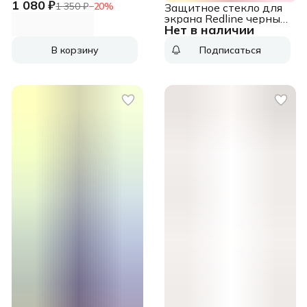
1 080 ₽
Flexible Healing для
1 350 ₽
−
20
%
Защитное стекло для
Samsung Galaxy S21
экрана Redline черный
Ultra прозрачная 1шт.
Нет в наличии
для Realme 12 4G 2.5D
(GP-TFG998WSATR)
1шт. (УТ000039355)
В корзину
Подписаться