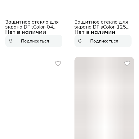
Защитное стекло для
Защитное стекло для
экрана DF tColor-04
экрана DF sColor-125
Нет в наличии
Нет в наличии
черный для Tecno
черный для Samsung
Spark 7 2.5D 1шт. (DF
Galaxy S22+ 2.5D 1шт.
Подписаться
Подписаться
TCOLOR-04 (BLACK))
(DF SCOLOR-125
(BLACK))