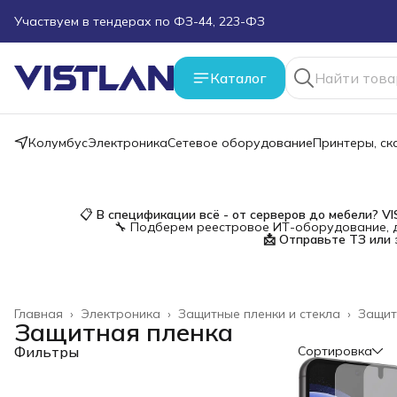
Участвуем в тендерах по ФЗ-44, 223-ФЗ
Поможем подобрать оборудование под ТЗ
Каталог
Пуско-наладочные работы
Колумбус
Электроника
Сетевое оборудование
Принтеры, с
Пришлите запрос на e-mail или в чат
Более 100 000 позиций в наличии и под заказ
📋
В спецификации всё - от серверов до мебели?
V
🔧 Подберем реестровое ИТ-оборудование, д
📩 Отправьте ТЗ или 
Главная
›
Электроника
›
Защитные пленки и стекла
›
Защит
Защитная пленка
Фильтры
Сортировка