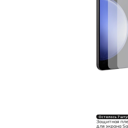
Осталось 7 шту
Защитная пл
для экрана S