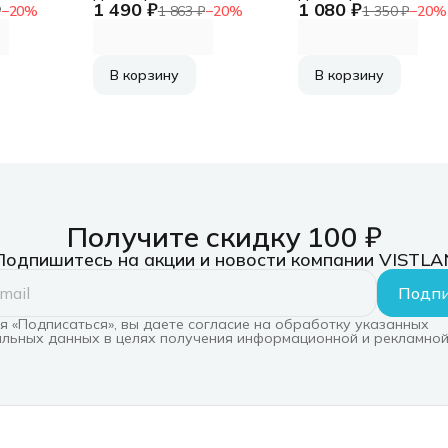
1 490 ₽
1 080 ₽
для
ZS673KSSC для Asus
Wits Flexible Heali
₽
−
20
%
1 863 ₽
−
20
%
1 350 ₽
−
20
%
xy S23
ROG Phone 5
для Samsung Galax
я 2шт.
прозрачная 1шт.
S21 Ultra
EGRU)
(90AI0050-BSC070)
прозрачная 1шт.
(GP-TFG998WSATR
В корзину
В корзину
Получите скидку 100 ₽
Подпишитесь на акции и новости компании VISTLA
Подпи
 «Подписаться», вы даете согласие на обработку указанных
льных данных в целях получения информационной и рекламной