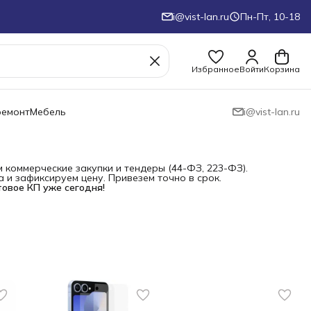
i@vist-lan.ru
Пн-Пт, 10-18
Избранное
Войти
Корзина
ремонт
Мебель
i@vist-lan.ru
коммерческие закупки и тендеры (44-ФЗ, 223-ФЗ).
и зафиксируем цену. Привезем точно в срок.
товое КП уже сегодня!