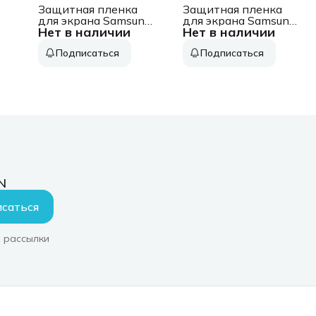
ng
Защитная пленка
Защитная пленка
y
для экрана Samsung
для экрана Samsung
Нет в наличии
Нет в наличии
прозрачный для
прозрачный для
Samsung Galaxy Z
Samsung Galaxy A35
)
Подписаться
Подписаться
Flip6 прозрачная
прозрачная 2шт.
2шт. (EF-
(EF-UA356CTEGRU)
UF741CTEGRU)
N
саться
 рассылки