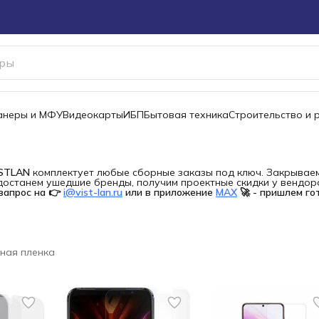
канеры и МФУ
Видеокарты
ИБП
Бытовая техника
Строительство и 
ISTLAN
комплектует любые сборные заказы под ключ. Закрываем 
останем ушедшие бренды, получим проектные скидки у вендора 
запрос на 👉
i@vist-lan.ru
или в приложение
MAX
🚀 - пришлем го
ная пленка