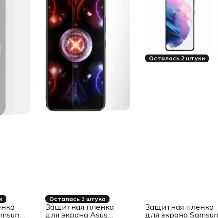
Осталось 2 штуки
к
Осталась 1 штука
енка
Защитная пленка
Защитная пленка
amsung
для экрана Asus
для экрана Samsu