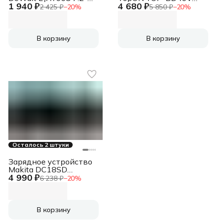
1 940 ₽
4 680 ₽
18V 400mAh Ni-MH\NI-
(103602)
2 425 ₽
−
20
%
5 850 ₽
−
20
%
CD
В корзину
В корзину
Осталось 2 штуки
Зарядное устройство
Makita DC18SD
4 990 ₽
(197002-6)
6 238 ₽
−
20
%
В корзину