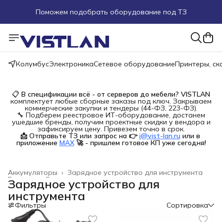
Поможем подобрать оборудование под ТЗ
Пуско-наладочные работы
Пришлите запрос на e-mail или в чат
Колумбус
Электроника
Сетевое оборудование
Принтеры, с
Более 100 000 позиций в наличии и под заказ
📋
В спецификации всё - от серверов до мебели?
VISTLAN
комплектует любые сборные заказы под ключ. Закрываем
коммерческие закупки и тендеры (44-ФЗ, 223-ФЗ).
🔧 Подберем реестровое ИТ-оборудование, достанем
ушедшие бренды, получим проектные скидки у вендора и
зафиксируем цену. Привезем точно в срок.
📩 Отправьте ТЗ или запрос на 👉
i@vist-lan.ru
или в 
приложение
MAX
🚀 - пришлем готовое КП уже сегодня!
Аккумуляторы
›
Зарядное устройство для инструмента
Главная
›
Строительство и ремонт
›
Зарядное устройство для
инструмента
Фильтры
Сортировка