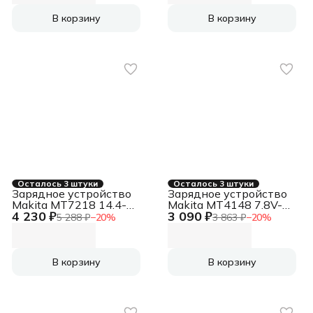
В корзину
В корзину
Осталось 3 штуки
Осталось 3 штуки
Зарядное устройство
Зарядное устройство
Makita МТ7218 14.4-
Makita MT4148 7.8V-
4 230 ₽
3 090 ₽
18V 6.5А Li-ion
18V 1.5A Ni-MH\NI-CD
5 288 ₽
−
20
%
3 863 ₽
−
20
%
В корзину
В корзину