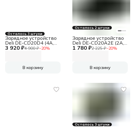
Осталось 2 штуки
Осталось 3 штуки
Зарядное устройство
Зарядное устройство
Deli DE-CD20D4 (4А,
Deli DE-CD20A2E (2А,
3 920 ₽
1 780 ₽
20V)
20V)
4 900 ₽
−
20
%
2 225 ₽
−
20
%
В корзину
В корзину
Осталось 3 штуки