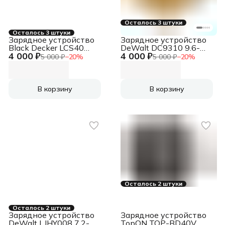
Осталось 3 штуки
Осталось 3 штуки
Зарядное устройство
Зарядное устройство
Black Decker LCS40
DeWalt DC9310 9.6-
4 000 ₽
4 000 ₽
40V 1.35A Li-ion
18V 2A Ni-MH\Ni-CD
5 000 ₽
−
20
%
5 000 ₽
−
20
%
В корзину
В корзину
Осталось 2 штуки
Осталось 2 штуки
Зарядное устройство
Зарядное устройство
DeWalt LJHY008 7.2-
TopON TOP-BD40V