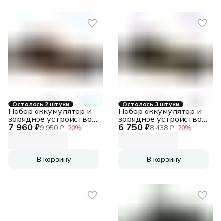
Осталось 2 штуки
Осталось 3 штуки
Набор аккумулятор и
Набор аккумулятор и
зарядное устройство
зарядное устройство
7 960 ₽
6 750 ₽
Deli DE-CM20A2E
Deli DL-CM20A2E
9 950 ₽
−
20
%
8 438 ₽
−
20
%
(2АКБ 20V 2А*ч + ЗУ
(2АКБ 20V 2А*ч + ЗУ
2A, 20V)
2A, 20V)
В корзину
В корзину