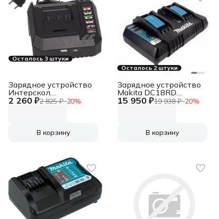
Осталось 3 штуки
Осталось 2 штуки
Зарядное устройство
Зарядное устройство
Интерскол
Makita DC18RD
2 260 ₽
15 950 ₽
ЗУ-4/18/36В
(196941-7)
2 825 ₽
−
20
%
19 938 ₽
−
20
%
(2401.030)
В корзину
В корзину