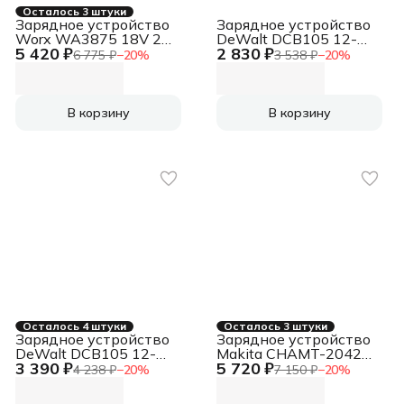
Осталось 3 штуки
Зарядное устройство
Зарядное устройство
Worx WA3875 18V 2A
DeWalt DCB105 12-
5 420 ₽
2 830 ₽
Li-ion
20V 3A Li-ion
6 775 ₽
−
20
%
3 538 ₽
−
20
%
В корзину
В корзину
Осталось 4 штуки
Осталось 3 штуки
Зарядное устройство
Зарядное устройство
DeWalt DCB105 12-
Makita CHAMT-2042
3 390 ₽
5 720 ₽
20V 1.5A Li-ion
14.4-18V 4А Li-ion
4 238 ₽
−
20
%
7 150 ₽
−
20
%