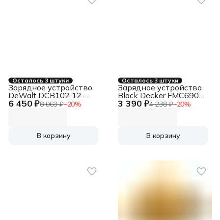
Осталось 3 штуки
Осталось 3 штуки
Зарядное устройство
Зарядное устройство
DeWalt DCB102 12-
Black Decker FMC690L
6 450 ₽
3 390 ₽
20V 3A Li-ion
PCC690L L2AFC 10.8V-
8 063 ₽
−
20
%
4 238 ₽
−
20
%
20V 2.0A Li-ion
В корзину
В корзину