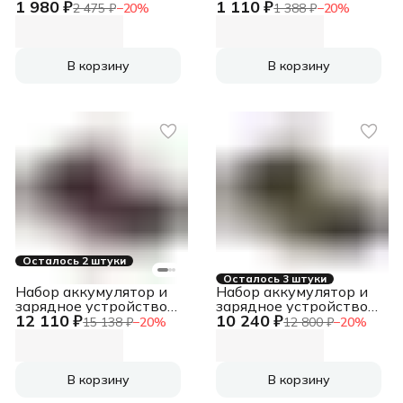
1 980 ₽
1 110 ₽
24V, 2А (2946207)
20V)
2 475 ₽
−
20
%
также специальным
1 388 ₽
−
20
%
чипом, который
защищает ба
В корзину
В корзину
Осталось 2 штуки
Осталось 3 штуки
Набор аккумулятор и
Набор аккумулятор и
зарядное устройство
зарядное устройство
12 110 ₽
10 240 ₽
Deli DE-CM20A4E
Deli DL-CM20A4E
15 138 ₽
−
20
%
12 800 ₽
−
20
%
(2АКБ 20V 4А*ч + ЗУ
(2АКБ 20V 4А*ч + ЗУ
2A, 20V)
2A, 20V)
В корзину
В корзину