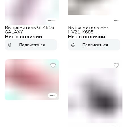
Выпрямитель GL4516
Выпрямитель EH-
GALAXY
HV21-K685
Нет в наличии
Нет в наличии
8887549742361
PANASONIC
Подписаться
Подписаться