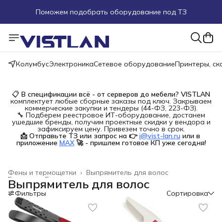
Поможем подобрать оборудование под ТЗ
Пуско-наладочные работы
Пришлите запрос на e-mail или в чат
Колумбус
Электроника
Сетевое оборудование
Принтеры, с
Более 100 000 позиций в наличии и под заказ
📋
В спецификации всё - от серверов до мебели?
VISTLAN
комплектует любые сборные заказы под ключ. Закрываем
коммерческие закупки и тендеры (44-ФЗ, 223-ФЗ).
🔧 Подберем реестровое ИТ-оборудование, достанем
ушедшие бренды, получим проектные скидки у вендора и
зафиксируем цену. Привезем точно в срок.
📩 Отправьте ТЗ или запрос на 👉
i@vist-lan.ru
или в 
приложение
MAX
🚀 - пришлем готовое КП уже сегодня!
Фены и термощетки
›
Выпрямитель для волос
Главная
›
Бытовая техника
›
Выпрямитель для волос
Фильтры
Сортировка