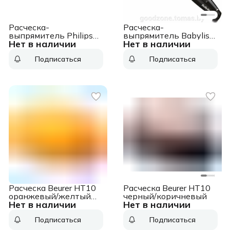
Расческа-
Расческа-
выпрямитель Philips
выпрямитель Babyliss
Нет в наличии
Нет в наличии
BHH885/00 черный/
HSB101E черный
фиолетовый
макс.темп.:200С
Подписаться
Подписаться
макс.темп.:200С
покрытие:керамическое
Расческа Beurer HT10
Расческа Beurer HT10
оранжевый/желтый
черный/коричневый
Нет в наличии
Нет в наличии
(591.06)
Подписаться
Подписаться