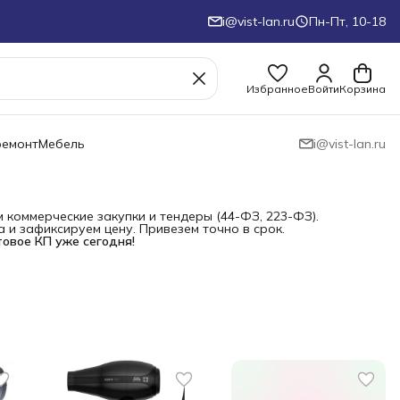
i@vist-lan.ru
Пн-Пт, 10-18
Избранное
Войти
Корзина
ремонт
Мебель
i@vist-lan.ru
коммерческие закупки и тендеры (44-ФЗ, 223-ФЗ).
и зафиксируем цену. Привезем точно в срок.
товое КП уже сегодня!