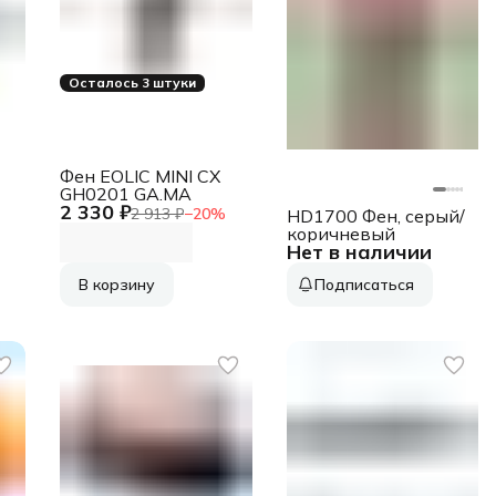
Осталось 3 штуки
Фен EOLIC MINI CX
GH0201 GA.MA
2 330 ₽
2 913 ₽
−
20
%
HD1700 Фен, серый/
коричневый
Нет в наличии
В корзину
Подписаться