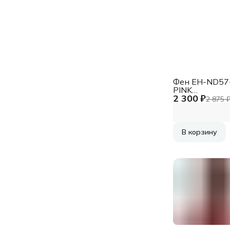
Фен EH-ND57
PINK
2 300 ₽
88875498318
2 875 
1500W PANA
В корзину