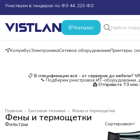
Поможем подобрать оборудование под ТЗ
Пуско-наладочные работы
Каталог
Пришлите запрос на e-mail или в чат
Колумбус
Электроника
Сетевое оборудование
Принтеры, с
Более 100 000 позиций в наличии и под заказ
📋
В спецификации всё - от серверов до мебели?
V
🔧 Подберем реестровое ИТ-оборудование, д
📩 Отправьте ТЗ или 
Главная
›
Бытовая техника
›
Фены и термощетки
Фены и термощетки
Фильтры
Сортировка