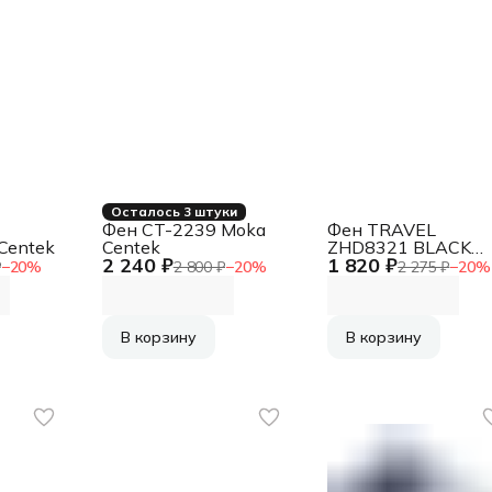
Осталось 3 штуки
Фен CT-2239 Moka
Фен TRAVEL
Centek
Centek
ZHD8321 BLACK
2 240 ₽
1 820 ₽
ZELMER
₽
−
20
%
2 800 ₽
−
20
%
2 275 ₽
−
20
%
В корзину
В корзину