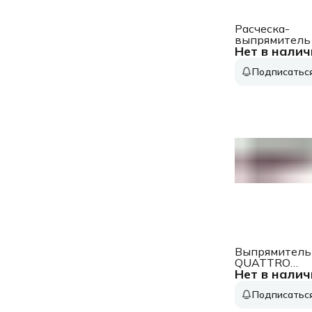
Расческа-
выпрямитель 
Нет в налич
BHH885/00 ч
фиолетовый
Подписатьс
макс.темп.:20
покрытие:кер
Выпрямитель
QUATTRO
Нет в налич
TOURMALINE
Подписатьс