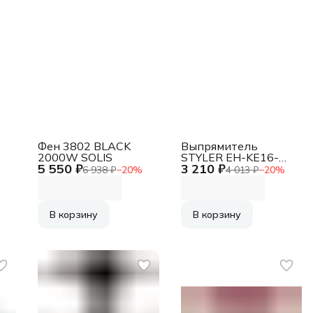
Фен 3802 BLACK
Выпрямитель
2000W SOLIS
STYLER EH-KE16-
5 550 ₽
3 210 ₽
VP615 PANASONIC
6 938 ₽
−
20
%
4 013 ₽
−
20
%
В корзину
В корзину