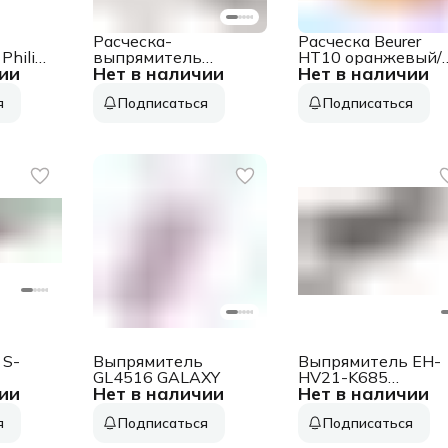
Расческа-
Расческа Beurer
Philips
выпрямитель
HT10 оранжевый/
ии
Нет в наличии
Нет в наличии
ерный/
Babyliss HSB101E
желтый (591.06)
черный
я
Подписаться
Подписаться
0С
макс.темп.:200С
амическое
 S-
Выпрямитель
Выпрямитель EH-
GL4516 GALAXY
HV21-K685
ии
Нет в наличии
Нет в наличии
 GA.MA
8887549742361
PANASONIC
я
Подписаться
Подписаться