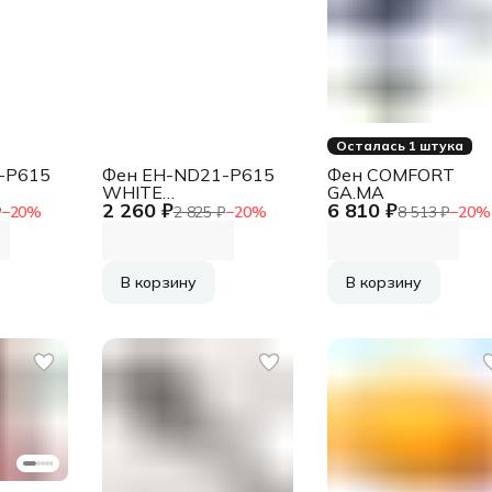
Осталась 1 штука
-P615
Фен EH-ND21-P615
Фен COMFORT
WHITE
GA.MA
2 260 ₽
6 810 ₽
36
8887549394102
₽
−
20
%
2 825 ₽
−
20
%
8 513 ₽
−
20
%
SONIC
1200W PANASONIC
В корзину
В корзину