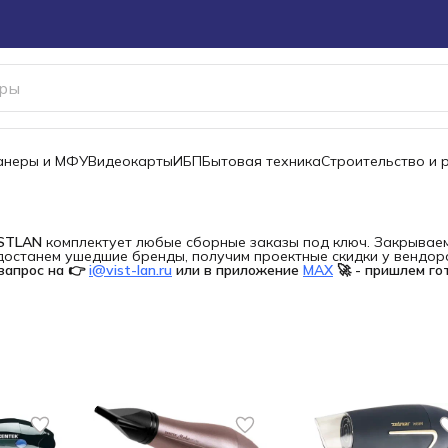
канеры и МФУ
Видеокарты
ИБП
Бытовая техника
Строительство и 
ISTLAN
комплектует любые сборные заказы под ключ. Закрываем 
останем ушедшие бренды, получим проектные скидки у вендора 
запрос на 👉
i@vist-lan.ru
или в приложение
MAX
🚀 - пришлем го