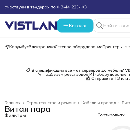
Поможем подобрать оборудование под ТЗ
Пуско-наладочные работы
Каталог
Пришлите запрос на e-mail или в чат
Колумбус
Электроника
Сетевое оборудование
Принтеры, с
Более 100 000 позиций в наличии и под заказ
📋
В спецификации всё - от серверов до мебели?
V
🔧 Подберем реестровое ИТ-оборудование, д
📩 Отправьте ТЗ или 
Главная
›
Строительство и ремонт
›
Кабели и провод
›
Вит
Витая пара
Фильтры
Сортировка