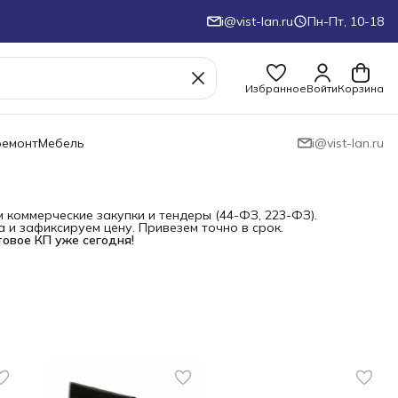
i@vist-lan.ru
Пн-Пт, 10-18
Избранное
Войти
Корзина
ремонт
Мебель
i@vist-lan.ru
коммерческие закупки и тендеры (44-ФЗ, 223-ФЗ).
и зафиксируем цену. Привезем точно в срок.
товое КП уже сегодня!