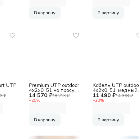
черный [CSL-FTP-
[CSS-FTP-4-CU-
CU-OUT]
1693109)
OUT]
(АК5026925/16931
(АК5017627/1693119)
В корзину
В корзину
art UTP
Premium UTP outdoor
Кабель UTP outdoo
4x2x0, 51 на тросу,
4x2x0, 51, медный,
14 570 ₽
11 490 ₽
ный,
медный, FLUKE
FLUKE TEST, кат.5e
3 ₽
18 213 ₽
14 363 ₽
ат.5e,
TEST, кат.5e, однож.,
однож., (305м) box,
−
20
%
−
20
%
box,
305 м [CSP-UTP-4-
черный [CSP-UTP-
TP-
CU-OUTR]
4-CU-OUT]
(АК5018344/1693136)
(АК5018342/16932
1693261)
В корзину
В корзину