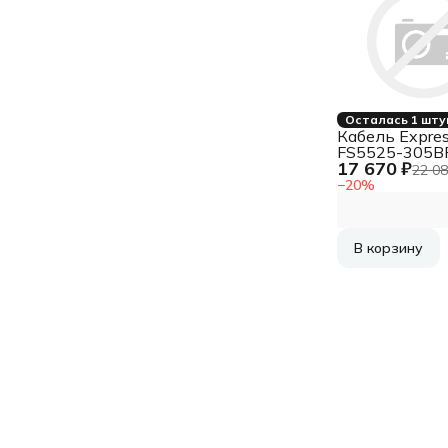
Осталась 1 шту
Кабель Expre
FS5525-305B
17 670 ₽
витая пара
22 08
FTP/SOLID/5
−
20
%
В корзину