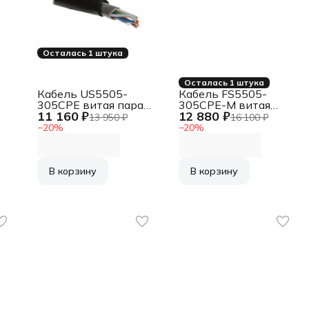
Осталась 1 штука
Осталась 1 штука
Кабель US5505-
Кабель FS5505-
305CPE витая пара
305CPE-M витая
11 160 ₽
12 880 ₽
UTP/SOLID/5E/24AWG/COPPER/PVC+PE/BLACK
пара
13 950 ₽
16 100 ₽
5M
MESSENGER/DRUM/305M
 /
FTP/SOLID/5E/24AWG
−
20
%
−
20
%
VC
В корзину
В корзину