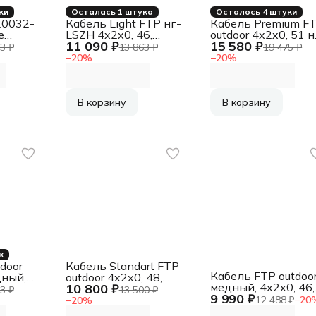
ки
Осталась 1 штука
Осталось 4 штуки
20032-
Кабель Light FTP нг-
Кабель Premium F
e
LSZH 4x2x0, 46,
outdoor 4x2x0, 51 н
11 090 ₽
15 580 ₽
AWG,
низкое
тросу, медный,
3 ₽
13 863 ₽
19 475 ₽
й, PE,
дымовыделение,
FLUKE TEST, кат.5e
−
20
%
−
20
%
 Fluke
нулевое
однож., 305 м [CSP
содержание
FTP-4-CU-OUTR]
галогенов, медный,
(АК5017628/16931
FLUKE TEST, кат.5e,
В корзину
В корзину
однож., 305 м, box,
оранжевый [CSL-
FTP-LSZH-4-CU]
к
door
Кабель Standart FTP
Кабель FTP outdoor
дный,
outdoor 4x2x0, 48,
медный, 4x2x0, 46,
10 800 ₽
ат.5e,
медный, FLUKE
3 ₽
13 500 ₽
9 990 ₽
FLUKE TEST, кат.5e
 box,
TEST, кат.5e, однож.,
12 488 ₽
−
20
−
20
%
однож., 305 м, box,
TP-4-
305 м, box, черный