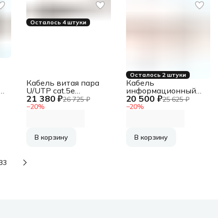
Осталось 4 штуки
Осталось 2 штуки
Кабель витая пара
Кабель
U/UTP cat.5e
информационный
21 380 ₽
20 500 ₽
4х2х0.51 24AWG
Lanmaster LAN-
26 725 ₽
25 625 ₽
solid Cu нг(А)-LSLTx
5EFTP-PT-LSZH-OR
−
20
%
−
20
%
In. Premium 305м (м)
кат.5E FTP 4 пары
SUPRLAN 01-0340-3
26AWG LSZH
внутренний 305м
F,
оранжевый
В корзину
В корзину
33