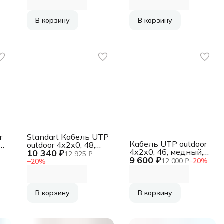
4-
[CSS-FTP-4-CU]
FTP-4-CU]
(АК5017624/1693107)
(АК5026923/1693111)
23)
В корзину
В корзину
r
Standart Кабель UTP
Кабель UTP outdoor
outdoor 4x2x0, 48,
4x2x0, 46, медный,
10 340 ₽
,
медный, FLUKE
12 925 ₽
9 600 ₽
FLUKE TEST, кат.5e,
TEST, кат.5e, однож.,
12 000 ₽
−
20
%
−
20
%
однож., (305м) box,
(305м) box, черный
черный [CSL-UTP-4-
[CSS-UTP-4-CU-
CU-OUT]
21)
OUT]
(АК5010171/1693223)
(АК5010170/1693219)
В корзину
В корзину