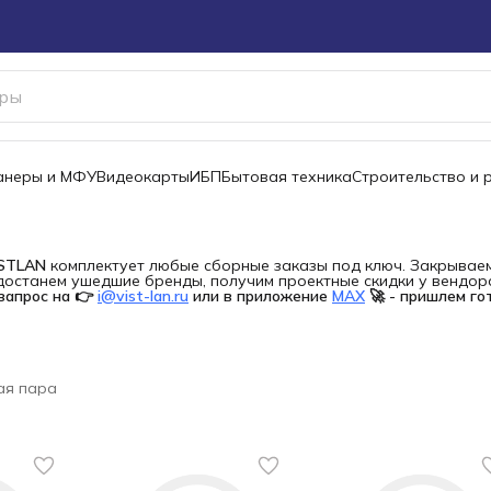
канеры и МФУ
Видеокарты
ИБП
Бытовая техника
Строительство и 
ISTLAN
комплектует любые сборные заказы под ключ. Закрываем 
останем ушедшие бренды, получим проектные скидки у вендора 
запрос на 👉
i@vist-lan.ru
или в приложение
MAX
🚀 - пришлем го
ая пара