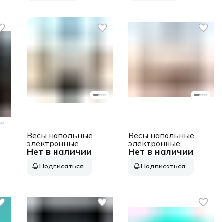
Весы напольные
Весы напольные
электронные
электронные
Нет в наличии
Нет в наличии
1
Hyundai H-BS03680
Hyundai H-BS03671
макс.180кг голубой
макс.180кг белый
Подписаться
Подписаться