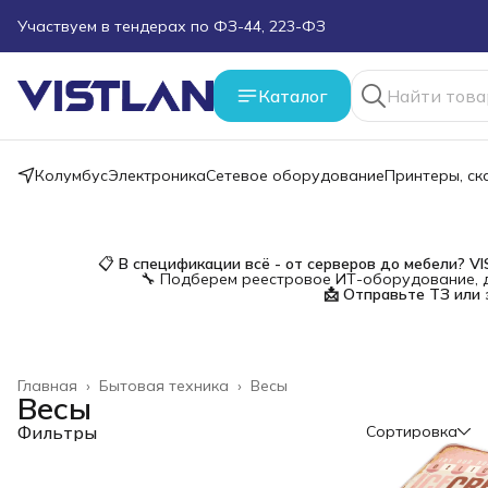
Поможем подобрать оборудование под ТЗ
Пуско-наладочные работы
Каталог
Пришлите запрос на e-mail или в чат
Колумбус
Электроника
Сетевое оборудование
Принтеры, с
Более 100 000 позиций в наличии и под заказ
📋
В спецификации всё - от серверов до мебели?
V
🔧 Подберем реестровое ИТ-оборудование, д
📩 Отправьте ТЗ или 
Главная
›
Бытовая техника
›
Весы
Весы
Фильтры
Сортировка