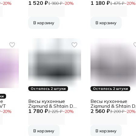
1 520 ₽
1 180 ₽
m
(стеклянная
₽
−
20
%
1 900 ₽
−
20
%
1 475 ₽
−
20
%
поверхность, 180
кг) (108264)
В корзину
В корзину
Осталось 2 штуки
Осталось 2 штуки
ки
ые
Весы кухонные
Весы кухонные
5VT
Zigmund & Shtain DS-
Zigmund & Shtain D
1 780 ₽
2 560 ₽
123
121
₽
−
20
%
2 225 ₽
−
20
%
3 200 ₽
−
20
%
В корзину
В корзину