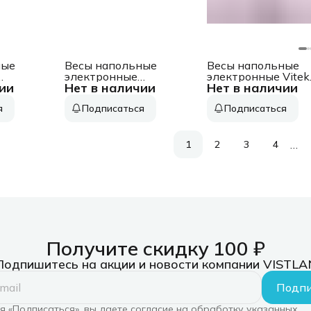
ные
Весы напольные
Весы напольные
электронные
электронные Vitek
ии
Нет в наличии
Нет в наличии
a-566
Scarlett SC-
VT-1968 P
исунок
BS33E036
макс.180кг розовы
я
Подписаться
Подписаться
макс.180кг черный
…
1
2
3
4
Получите скидку 100 ₽
Подпишитесь на акции и новости компании VISTLA
Подпи
 «Подписаться», вы даете согласие на обработку указанных