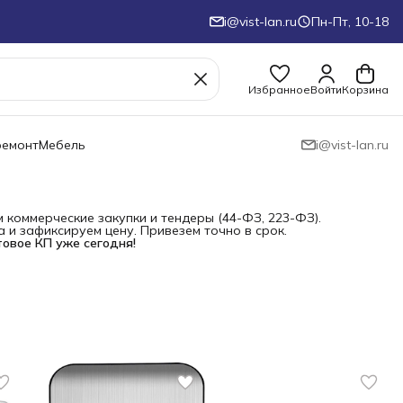
i@vist-lan.ru
Пн-Пт, 10-18
Избранное
Войти
Корзина
ремонт
Мебель
i@vist-lan.ru
коммерческие закупки и тендеры (44-ФЗ, 223-ФЗ).
и зафиксируем цену. Привезем точно в срок.
товое КП уже сегодня!