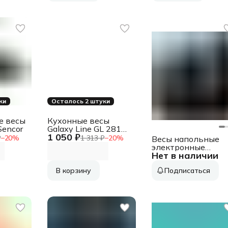
ки
Осталось 2 штуки
е весы
Кухонные весы
Sencor
Galaxy Line GL 2819,
1 050 ₽
стекло, платформа
₽
−
20
%
1 313 ₽
−
20
%
Весы напольные
из высокопрочного
электронные
стекла,
Нет в наличии
Hyundai H-BS0376
максимальный вес 8
макс.180кг темно-
кг
В корзину
Подписаться
зеленый