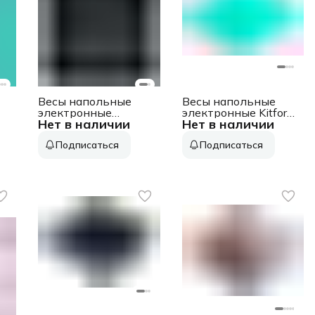
Весы напольные
Весы напольные
электронные
электронные Kitfort
Нет в наличии
Нет в наличии
Scarlett SC-
КТ-804-1
BS33E019
макс.150кг зеленый
Подписаться
Подписаться
й
макс.180кг черный/
рисунок