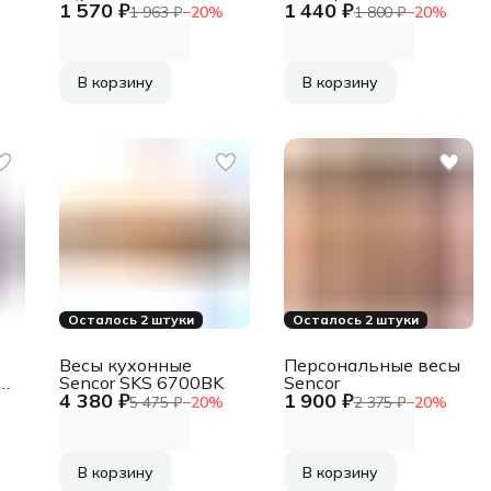
1 570 ₽
1 440 ₽
122
LEONORD LE-1705
1 963 ₽
−
20
%
1 800 ₽
−
20
%
В корзину
В корзину
Осталось 2 штуки
Осталось 2 штуки
Весы кухонные
Персональные весы
S-
Sencor SKS 6700BK
Sencor
4 380 ₽
1 900 ₽
5 475 ₽
−
20
%
2 375 ₽
−
20
%
В корзину
В корзину