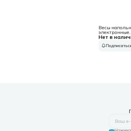
Весы наполь
электронные
Нет в налич
Endever Auror
макс.150кг р
Подписатьс
Нажимая