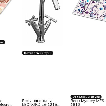
ка
Осталось 2 штуки
Осталось 3 штуки
ые
Весы напольные
Весы Mystery MES-
Beurer
LEONORD LE-1215
1810