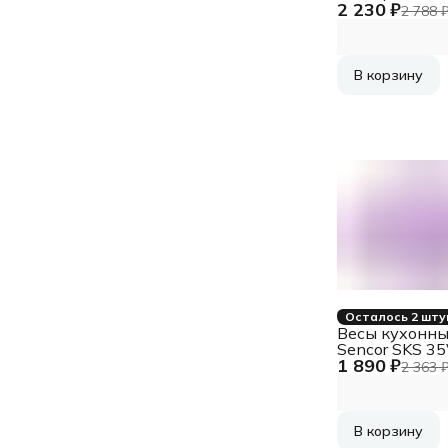
2 230 ₽
KS19 Ice Crea
2 788 
макс.вес:5кг
рисунок
В корзину
Осталось 2 шту
Весы кухонн
Sencor SKS 3
1 890 ₽
2 363 
В корзину