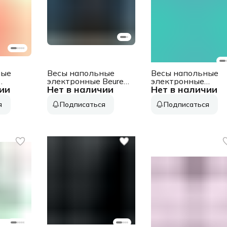
ные
Весы напольные
Весы напольные
электронные Beurer
электронные
ии
Нет в наличии
Нет в наличии
03951
BF915 Signature Line
Scarlett SC-
озовый/
макс.200кг черный
BS33E035
я
Подписаться
Подписаться
макс.180кг голубо