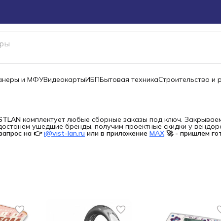
канеры и МФУ
Видеокарты
ИБП
Бытовая техника
Строительство и 
ISTLAN
комплектует любые сборные заказы под ключ. Закрываем 
останем ушедшие бренды, получим проектные скидки у вендора 
запрос на 👉
i@vist-lan.ru
или в приложение
MAX
🚀 - пришлем го