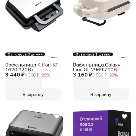
Осталось 3 штуки
Осталась 1 штука
Вафельница Kitfort KT-
Вафельница Galaxy
1620 920Вт
Line GL 2969 700Вт
3 440 ₽
3 160 ₽
серебристый/черный
бежевый
4 300 ₽
−
20
%
3 950 ₽
−
20
%
В корзину
В корзину