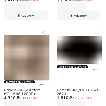
3 088 ₽
−
20
%
1 563 ₽
−
20
%
В корзину
В корзину
Осталась 1 штука
Осталось 2 штуки
Вафельница Kitfort
Вафельница VITEK VT-
КТ-1646 1200Вт
2624
4 310 ₽
1 810 ₽
белый
5 388 ₽
−
20
%
2 263 ₽
−
20
%