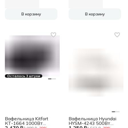
В корзину
В корзину
Осталось 3 штуки
Вафельница Kitfort
Вафельница Hyundai
КТ-1664 1000Вт
HYSM-4243 500Вт
2 470 ₽
1 250 ₽
черный
белый