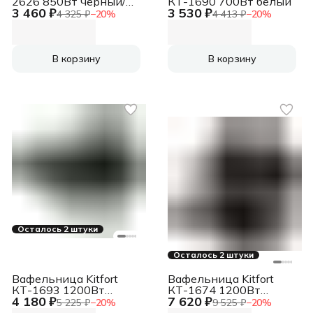
2626 850Вт черный/
КТ-1690 700Вт белый
3 460 ₽
3 530 ₽
серебристый
4 325 ₽
−
20
%
4 413 ₽
−
20
%
В корзину
В корзину
Осталось 2 штуки
Осталось 2 штуки
Вафельница Kitfort
Вафельница Kitfort
КТ-1693 1200Вт
КТ-1674 1200Вт
4 180 ₽
7 620 ₽
мятный
черный/серебристый
5 225 ₽
−
20
%
9 525 ₽
−
20
%