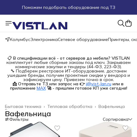
Поможем подобрать оборудование под ТЗ
Пуско-наладочные работы
Пришлите запрос на e-mail или в чат
Колумбус
Электроника
Сетевое оборудование
Принтеры, с
Более 100 000 позиций в наличии и под заказ
📋
В спецификации всё - от серверов до мебели?
VISTLAN
комплектует любые сборные заказы под ключ. Закрываем
коммерческие закупки и тендеры (44-ФЗ, 223-ФЗ).
🔧 Подберем реестровое ИТ-оборудование, достанем
ушедшие бренды, получим проектные скидки у вендора и
зафиксируем цену. Привезем точно в срок.
📩 Отправьте ТЗ или запрос на 👉
i@vist-lan.ru
или в 
приложение
MAX
🚀 - пришлем готовое КП уже сегодня!
Бытовая техника
›
Тепловая обработка
›
Вафельница
Главная
›
Вафельница
Фильтры
Сортировка