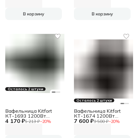
В корзину
В корзину
Осталось 2 штуки
Осталось 2 штуки
Вафельница Kitfort
Вафельница Kitfort
КТ-1693 1200Вт
КТ-1674 1200Вт
4 170 ₽
7 600 ₽
мятный
черный/серебристый
5 213 ₽
−
20
%
9 500 ₽
−
20
%