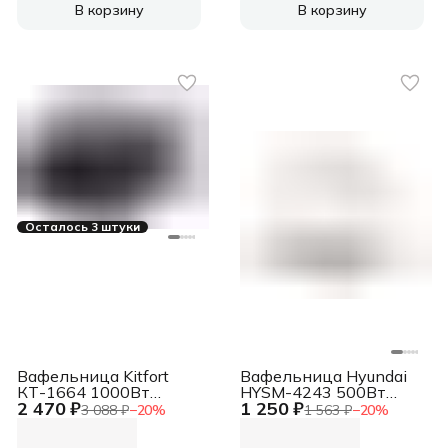
В корзину
В корзину
Осталось 3 штуки
Вафельница Kitfort
Вафельница Hyundai
КТ-1664 1000Вт
HYSM-4243 500Вт
2 470 ₽
1 250 ₽
черный
белый
3 088 ₽
−
20
%
1 563 ₽
−
20
%