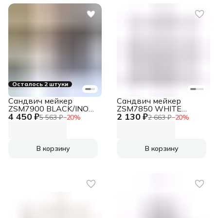
Осталось 2 штуки
Сандвич мейкер
Сандвич мейкер
ZSM7900 BLACK/INOX
ZSM7850 WHITE
4 450 ₽
2 130 ₽
ZELMER
ZELMER
5 563 ₽
−
20
%
2 663 ₽
−
20
%
В корзину
В корзину