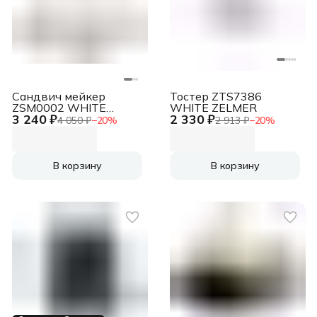
Сандвич мейкер
Тостер ZTS7386
ZSM0002 WHITE
WHITE ZELMER
3 240 ₽
2 330 ₽
ZELMER
4 050 ₽
−
20
%
2 913 ₽
−
20
%
В корзину
В корзину