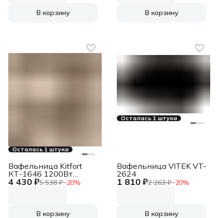
В корзину
В корзину
Осталась 1 штука
Осталась 1 штука
Вафельница Kitfort
Вафельница VITEK VT-
КТ-1646 1200Вт
2624
4 430 ₽
1 810 ₽
белый
5 538 ₽
−
20
%
2 263 ₽
−
20
%
В корзину
В корзину