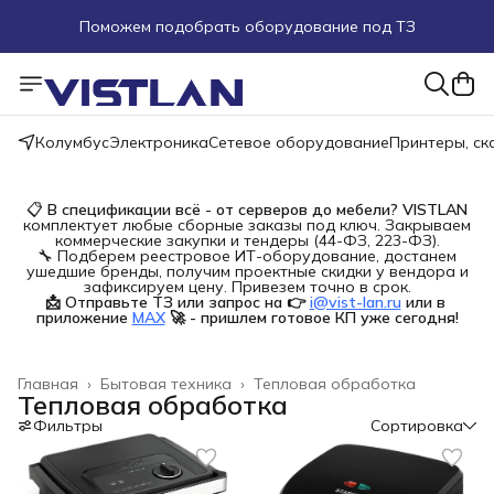
Поможем подобрать оборудование под ТЗ
Пуско-наладочные работы
Пришлите запрос на e-mail или в чат
Колумбус
Электроника
Сетевое оборудование
Принтеры, с
Более 100 000 позиций в наличии и под заказ
📋
В спецификации всё - от серверов до мебели?
VISTLAN
комплектует любые сборные заказы под ключ. Закрываем
коммерческие закупки и тендеры (44-ФЗ, 223-ФЗ).
🔧 Подберем реестровое ИТ-оборудование, достанем
ушедшие бренды, получим проектные скидки у вендора и
зафиксируем цену. Привезем точно в срок.
📩 Отправьте ТЗ или запрос на 👉
i@vist-lan.ru
или в 
приложение
MAX
🚀 - пришлем готовое КП уже сегодня!
Главная
›
Бытовая техника
›
Тепловая обработка
Тепловая обработка
Фильтры
Сортировка