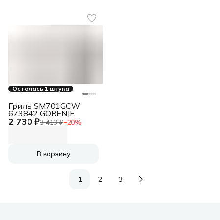
Осталась 1 штука
Гриль SM701GCW
673842 GORENJE
2 730 ₽
3 413 ₽
−
20
%
В корзину
1
2
3