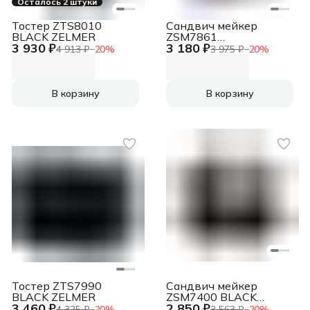
Осталось 2 штуки
Тостер ZTS8010
Сандвич мейкер
BLACK ZELMER
ZSM7861
3 930 ₽
3 180 ₽
BLACK/CREAM
4 913 ₽
−
20
%
3 975 ₽
−
20
%
ZELMER
В корзину
В корзину
Тостер ZTS7990
Сандвич мейкер
BLACK ZELMER
ZSM7400 BLACK
3 460 ₽
2 850 ₽
ZELMER
4 325 ₽
−
20
%
3 563 ₽
−
20
%