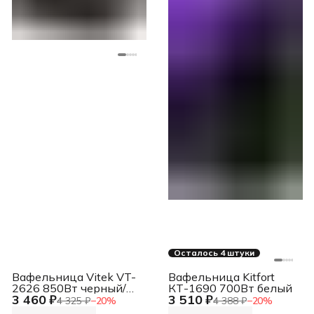
Осталось 4 штуки
Вафельница Vitek VT-
Вафельница Kitfort
2626 850Вт черный/
КТ-1690 700Вт белый
3 460 ₽
3 510 ₽
серебристый
4 325 ₽
−
20
%
4 388 ₽
−
20
%