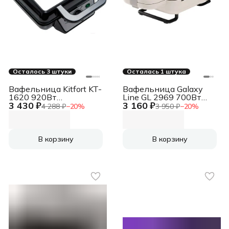
Осталось 3 штуки
Осталась 1 штука
Вафельница Kitfort KT-
Вафельница Galaxy
1620 920Вт
Line GL 2969 700Вт
3 430 ₽
3 160 ₽
серебристый/черный
бежевый
4 288 ₽
−
20
%
3 950 ₽
−
20
%
В корзину
В корзину