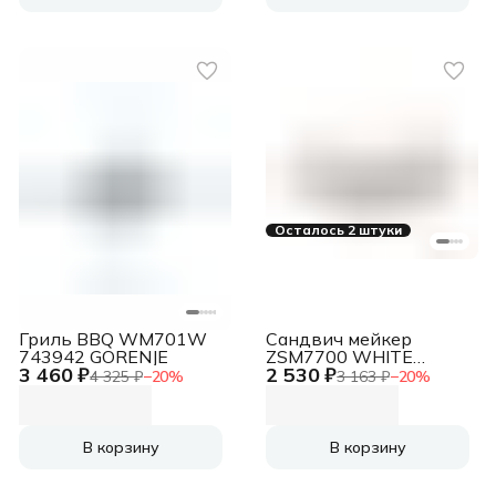
Осталось 2 штуки
Гриль BBQ WM701W
Сандвич мейкер
743942 GORENJE
ZSM7700 WHITE
3 460 ₽
2 530 ₽
ZELMER
4 325 ₽
−
20
%
3 163 ₽
−
20
%
В корзину
В корзину