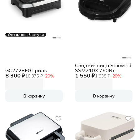
Осталось 3 штуки
Сэндвичница Starwind
GC2728E0 Гриль
SSM2103 750Вт
8 300 ₽
1 550 ₽
черный
10 375 ₽
−
20
%
1 938 ₽
−
20
%
В корзину
В корзину