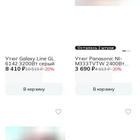
Осталось 2 штуки
Утюг Galaxy Line GL
Утюг Panasonic NI-
6142 3200Вт серый
M333TVTW 2400Вт
8 410 ₽
3 690 ₽
розовый
10 513 ₽
−
20
%
4 613 ₽
−
20
%
В корзину
В корзину