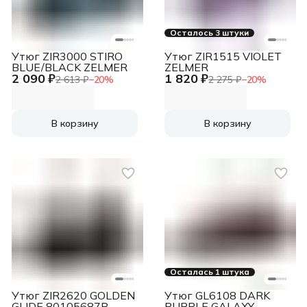
Осталось 3 штуки
Утюг ZIR3000 STIRO
Утюг ZIR1515 VIOLET
BLUE/BLACK ZELMER
ZELMER
2 090 ₽
1 820 ₽
2 613 ₽
−
20
%
2 275 ₽
−
20
%
В корзину
В корзину
Осталась 1 штука
Утюг ZIR2620 GOLDEN
Утюг GL6108 DARK
GLIDE 80105687P
PURPLE GALAXY