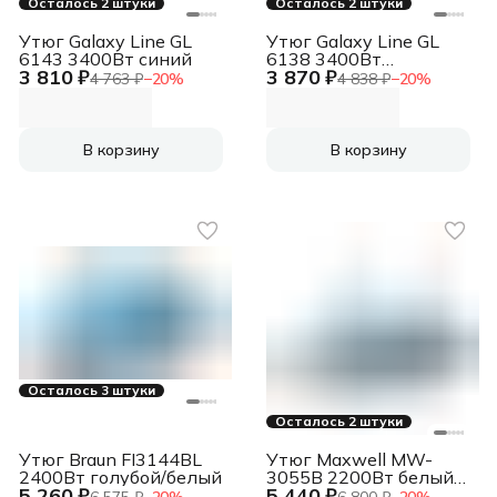
Осталось 2 штуки
Осталось 2 штуки
Утюг Galaxy Line GL
Утюг Galaxy Line GL
6143 3400Вт синий
6138 3400Вт
3 810 ₽
3 870 ₽
бирюзовый
4 763 ₽
−
20
%
4 838 ₽
−
20
%
В корзину
В корзину
Осталось 3 штуки
Осталось 2 штуки
Утюг Braun FI3144BL
Утюг Maxwell MW-
2400Вт голубой/белый
3055B 2200Вт белый/
5 260 ₽
5 440 ₽
голубой
6 575 ₽
−
20
%
6 800 ₽
−
20
%