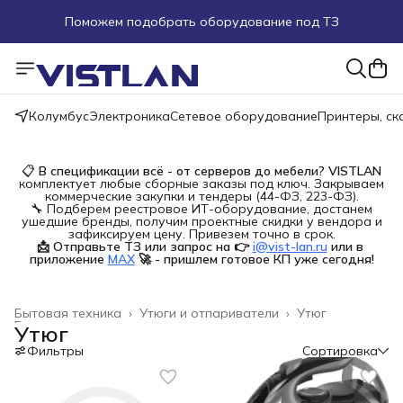
Поможем подобрать оборудование под ТЗ
Пуско-наладочные работы
Пришлите запрос на e-mail или в чат
Колумбус
Электроника
Сетевое оборудование
Принтеры, с
Более 100 000 позиций в наличии и под заказ
📋
В спецификации всё - от серверов до мебели?
VISTLAN
комплектует любые сборные заказы под ключ. Закрываем
коммерческие закупки и тендеры (44-ФЗ, 223-ФЗ).
🔧 Подберем реестровое ИТ-оборудование, достанем
ушедшие бренды, получим проектные скидки у вендора и
зафиксируем цену. Привезем точно в срок.
📩 Отправьте ТЗ или запрос на 👉
i@vist-lan.ru
или в 
приложение
MAX
🚀 - пришлем готовое КП уже сегодня!
Бытовая техника
›
Утюги и отпариватели
›
Утюг
Главная
›
Утюг
Фильтры
Сортировка