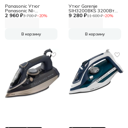
Panasonic Утюг
Утюг Gorenje
Panasonic NI-
SIH3200BKS 3200Вт
2 960 ₽
9 280 ₽
M250TGTW 1550Вт
черный
3 700 ₽
−
20
%
11 600 ₽
−
20
%
голубой/белый
В корзину
В корзину