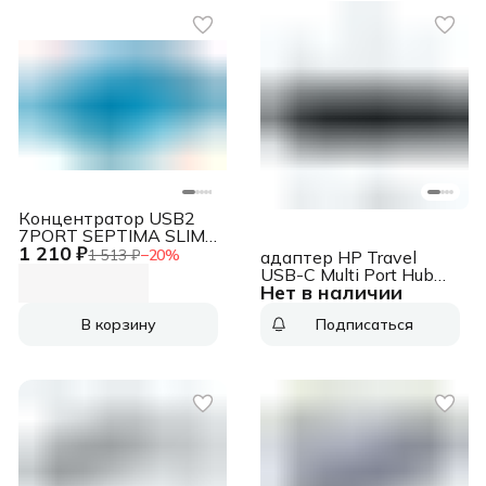
Концентратор USB2
7PORT SEPTIMA SLIM
1 210 ₽
83505 DEFENDER
1 513 ₽
−
20
%
адаптер HP Travel
USB-C Multi Port Hub
Нет в наличии
EURO cons HP Travel
USB-C Multi Port Hub
В корзину
Подписаться
EURO cons