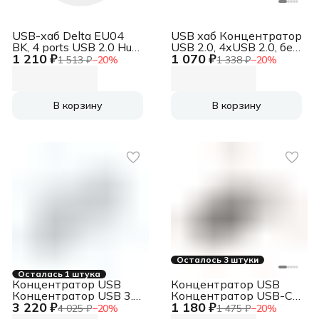
type A (male), 1 SD
USB-хаб Delta EU04
USB хаб Концентратор
BK, 4 ports USB 2.0 Hub
USB 2.0, 4xUSB 2.0, без
1 210 ₽
1 070 ₽
Delta EU04 BK, 4 ports
адаптера питания в
1 513 ₽
−
20
%
1 338 ₽
−
20
%
USB 2.0 Hub
комплекте
Концентратор USB 2.0,
4xUSB 2.0, без
адаптера питания в
В корзину
В корзину
комплекте
Осталось 3 штуки
Осталась 1 штука
Концентратор USB
Концентратор USB
Концентратор USB 3.0,
Концентратор USB-C,
3 220 ₽
1 180 ₽
7xUSB 3.0, режим
2xUSB 3.0, 2xUSB-C
4 025 ₽
−
20
%
1 475 ₽
−
20
%
быстрой зарядки
Концентратор USB-C,