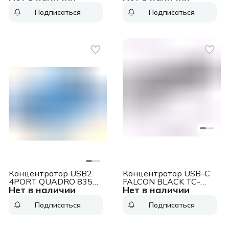
NT08WF11-30GR) USB
быстрой зарядки
Подписаться
Подписаться
Hub WF11, USB-A to
Концентратор USB-C,
USB3.0*4 (repl.
4xUSB 3.0, режим
NT08WF11-30GR)
быстрой зарядки
Концентратор USB2
Концентратор USB-C
4PORT QUADRO 83503
FALCON BLACK TC-
Нет в наличии
Нет в наличии
DEFENDER
00257 ROMBICA
Подписаться
Подписаться