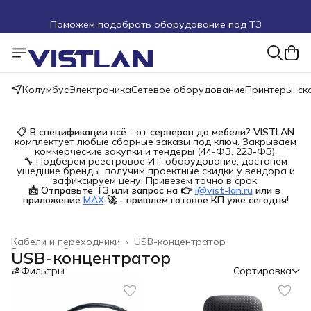
Поможем подобрать оборудование под ТЗ
Пуско-наладочные работы
Пришлите запрос на e-mail или в чат
Колумбус
Электроника
Сетевое оборудование
Принтеры, с
Более 100 000 позиций в наличии и под заказ
📋
В спецификации всё - от серверов до мебели?
VISTLAN
комплектует любые сборные заказы под ключ. Закрываем
коммерческие закупки и тендеры (44-ФЗ, 223-ФЗ).
🔧 Подберем реестровое ИТ-оборудование, достанем
ушедшие бренды, получим проектные скидки у вендора и
зафиксируем цену. Привезем точно в срок.
📩 Отправьте ТЗ или запрос на 👉
i@vist-lan.ru
или в 
приложение
MAX
🚀 - пришлем готовое КП уже сегодня!
Кабели и переходники
›
USB-концентратор
Главная
›
Электроника
›
USB-концентратор
Фильтры
Сортировка