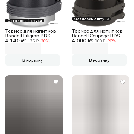
Осталось 2 штуки
Осталось 4 штуки
Термос для напитков
Термос для напитков
Rondell Filigran RDS-
Rondell Coupage RDS-
4 140 ₽
4 000 ₽
1896 2.3л. темно-
1885 1.5л. черный
5 175 ₽
−
20
%
5 000 ₽
−
20
%
серый картонная
картонная коробка
коробка
В корзину
В корзину