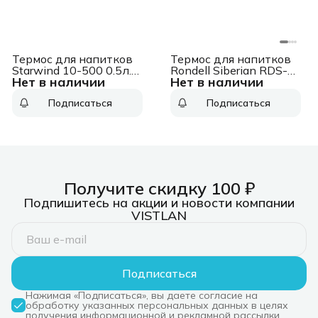
Термос для напитков
Термос для напитков
Starwind 10-500 0.5л.
Rondell Siberian RDS-
Нет в наличии
Нет в наличии
серебристый/красный
431 1л. черный
картонная коробка
картонная коробка
Подписаться
Подписаться
Получите скидку 100 ₽
Подпишитесь на акции и новости компании
VISTLAN
Подписаться
Нажимая «Подписаться», вы даете согласие на
обработку указанных персональных данных в целях
получения информационной и рекламной рассылки