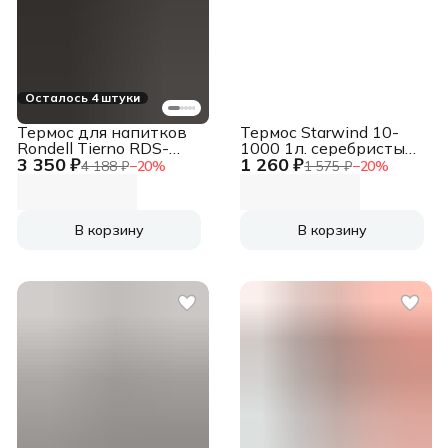
Осталось 4 штуки
Термос для напитков
Термос Starwind 10-
Rondell Tierno RDS-
1000 1л. серебристый/
3 350 ₽
1 260 ₽
1657 1.5л. бордовый
красный картонная
4 188 ₽
−
20
%
1 575 ₽
−
20
%
картонная коробка
коробка
В корзину
В корзину