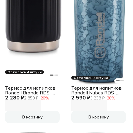
Осталось 4 штуки
Осталось 4 штуки
Термос для напитков
Термос для напитков
Rondell Brando RDS-
Rondell Nubes RDS-
2 280 ₽
2 590 ₽
1972 0.7л. черный
1970 1л. серый
2 850 ₽
−
20
%
3 238 ₽
−
20
%
картонная коробка
картонная коробка
В корзину
В корзину