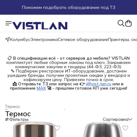
Поможем подобрать оборудование под ТЗ
Пуско-наладочные работы
Пришлите запрос на e-mail или в чат
Колумбус
Электроника
Сетевое оборудование
Принтеры, с
Более 100 000 позиций в наличии и под заказ
📋
В спецификации всё - от серверов до мебели?
VISTLAN
комплектует любые сборные заказы под ключ. Закрываем
коммерческие закупки и тендеры (44-ФЗ, 223-ФЗ).
🔧 Подберем реестровое ИТ-оборудование, достанем
ушедшие бренды, получим проектные скидки у вендора и
зафиксируем цену. Привезем точно в срок.
📩 Отправьте ТЗ или запрос на 👉
i@vist-lan.ru
или в 
приложение
MAX
🚀 - пришлем готовое КП уже сегодня!
Термос
Термосы, термокружки и сифоны для газирования
›
Термос
Главная
›
Дом и сад
›
Фильтры
Сортировка