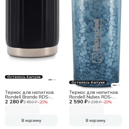
Осталось 4 штуки
Осталось 4 штуки
Термос для напитков
Термос для напитков
Rondell Brando RDS-
Rondell Nubes RDS-
2 280 ₽
2 590 ₽
1972 0.7л. черный
1970 1л. серый
2 850 ₽
−
20
%
3 238 ₽
−
20
%
картонная коробка
картонная коробка
В корзину
В корзину