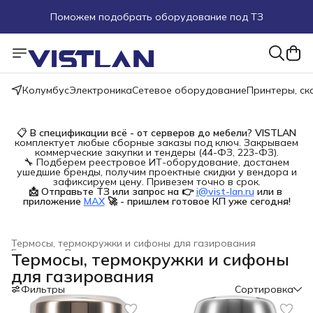
Поможем подобрать оборудование под ТЗ
Пуско-наладочные работы
Пришлите запрос на e-mail или в чат
Колумбус
Электроника
Сетевое оборудование
Принтеры, с
Более 100 000 позиций в наличии и под заказ
📋
В спецификации всё - от серверов до мебели?
VISTLAN
комплектует любые сборные заказы под ключ. Закрываем
коммерческие закупки и тендеры (44-ФЗ, 223-ФЗ).
🔧 Подберем реестровое ИТ-оборудование, достанем
ушедшие бренды, получим проектные скидки у вендора и
зафиксируем цену. Привезем точно в срок.
📩 Отправьте ТЗ или запрос на 👉
i@vist-lan.ru
или в 
приложение
MAX
🚀 - пришлем готовое КП уже сегодня!
Термосы, термокружки и сифоны для газирования
Главная
›
Дом и сад
›
Термосы, термокружки и сифоны
для газирования
Фильтры
Сортировка