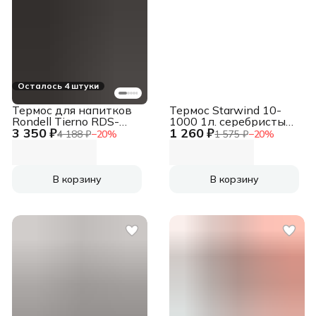
Осталось 4 штуки
Термос для напитков
Термос Starwind 10-
Rondell Tierno RDS-
1000 1л. серебристый/
3 350 ₽
1 260 ₽
1657 1.5л. бордовый
красный картонная
4 188 ₽
−
20
%
1 575 ₽
−
20
%
картонная коробка
коробка
В корзину
В корзину