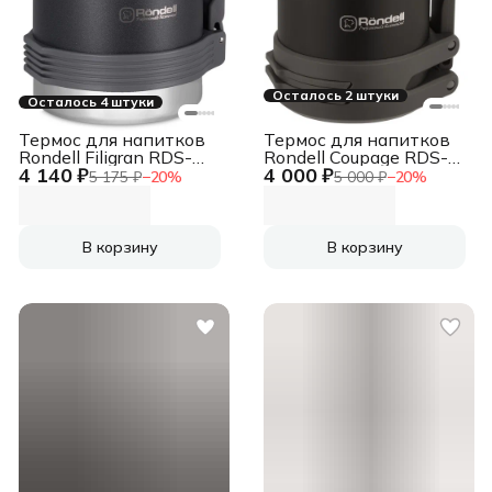
Осталось 2 штуки
Осталось 4 штуки
Термос для напитков
Термос для напитков
Rondell Filigran RDS-
Rondell Coupage RDS-
4 140 ₽
4 000 ₽
1896 2.3л. темно-
1885 1.5л. черный
5 175 ₽
−
20
%
5 000 ₽
−
20
%
серый картонная
картонная коробка
коробка
В корзину
В корзину