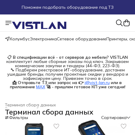
Поможем подобрать оборудование под ТЗ
Пуско-наладочные работы
Пришлите запрос на e-mail или в чат
Колумбус
Электроника
Сетевое оборудование
Принтеры, с
Более 100 000 позиций в наличии и под заказ
📋
В спецификации всё - от серверов до мебели?
VISTLAN
комплектует любые сборные заказы под ключ. Закрываем
коммерческие закупки и тендеры (44-ФЗ, 223-ФЗ).
🔧 Подберем реестровое ИТ-оборудование, достанем
ушедшие бренды, получим проектные скидки у вендора и
зафиксируем цену. Привезем точно в срок.
📩 Отправьте ТЗ или запрос на 👉
i@vist-lan.ru
или в 
приложение
MAX
🚀 - пришлем готовое КП уже сегодня!
Терминал сбора данных
Электронное оборудование для торговли
›
Терминал сбора данных
Главная
›
Электроника
›
Фильтры
Сортировка