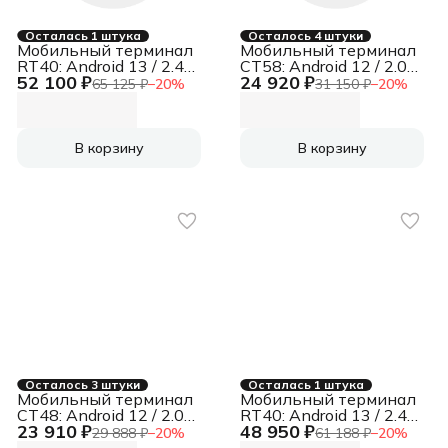
Осталась 1 штука
Осталось 4 штуки
Мобильный терминал
Мобильный терминал
RT40: Android 13 / 2.45
CT58: Android 12 / 2.0
52 100 ₽
24 920 ₽
GHz / 8xCore CPU /
GHz / 8xCore / MTK6762
65 125 ₽
−
20
%
31 150 ₽
−
20
%
Qualcomm SM 6115 /
/ RAM 4 GB / ROM 64
RAM 4 GB / ROM 64 GB
GB / SE2030 / 2D Imager
/ 4G / Zebra SE4770 / IP
/ 5.5'' / 720 x 1440 / 2G /
68 / 435 g / 38 клавиш,
4G (LTE) / Bluetooth /
В корзину
В корзину
подогрев экрана
GPS / GSM / Wi-Fi /
5000 mAh / NFC / IP 65
/ 260 g / 6 keys
Осталось 3 штуки
Осталась 1 штука
Мобильный терминал
Мобильный терминал
CT48: Android 12 / 2.0
RT40: Android 13 / 2.45
23 910 ₽
48 950 ₽
GHz / 8xCore / MTK
GHz / 8xCore CPU /
29 888 ₽
−
20
%
61 188 ₽
−
20
%
MT6769 / RAM 4 GB /
Qualcomm SM 6115 /