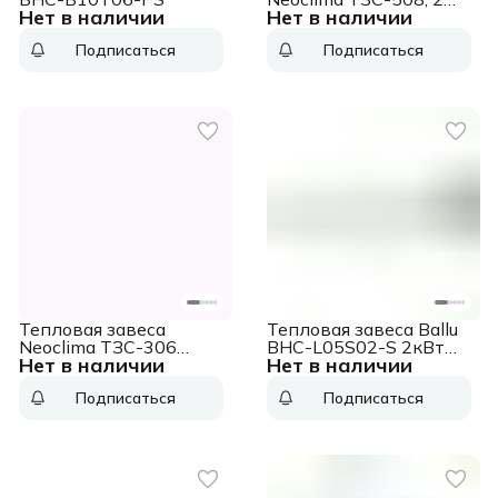
Нет в наличии
Нет в наличии
ступени мощности
2500/5000 Вт.,
Подписаться
Подписаться
Ленточный
нагревательный
элемент,
моментальный нагрев,
800х172х172мм
Тепловая завеса
Тепловая завеса Ballu
Neoclima ТЗС-306
BHC-L05S02-S 2кВт
Нет в наличии
Нет в наличии
3кВт белый
белый
Подписаться
Подписаться