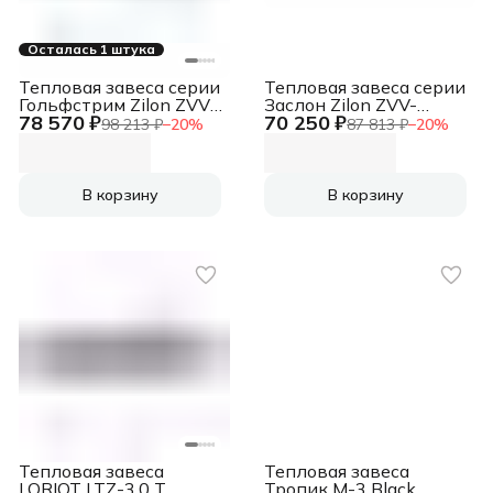
Осталась 1 штука
Тепловая завеса серии
Тепловая завеса серии
Гольфстрим Zilon ZVV-
Заслон Zilon ZVV-
78 570 ₽
70 250 ₽
1.5W25
1.5E18HP
98 213 ₽
−
20
%
87 813 ₽
−
20
%
В корзину
В корзину
Тепловая завеса
Тепловая завеса
LORIOT LTZ-3.0 T
Тропик М-3 Black