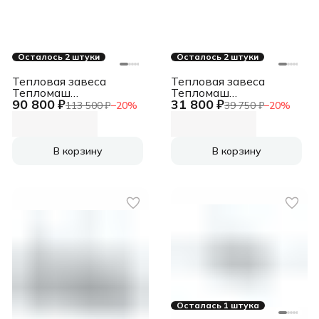
Номинальный уровень
шума 44 дБ, Габариты
прибора (ШхВхГ)
460x210x135 мм,
Габариты упаковки
Осталось 2 штуки
Осталось 2 штуки
(ШхВхГ) 495x145x220
мм, Вес нетто 3,2 кг,
Тепловая завеса
Тепловая завеса
Тепломаш
Тепломаш
90 800 ₽
31 800 ₽
КЭВ-98П4121W
КЭВ-6П1263Е
113 500 ₽
−
20
%
39 750 ₽
−
20
%
В корзину
В корзину
Осталась 1 штука