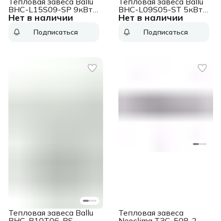
Тепловая завеса Ballu
Тепловая завеса Ballu
BHC-L15S09-SP 9кВт
BHC-L09S05-ST 5кВт
Нет в наличии
Нет в наличии
белый
белый
Подписаться
Подписаться
Тепловая завеса Ballu
Тепловая завеса
BHC-B10T06-PS
Neoclima ТЗС-508, 2