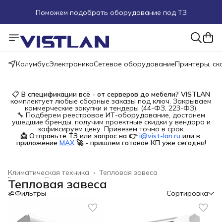
Поможем подобрать оборудование под ТЗ
Пуско-наладочные работы
Пришлите запрос на e-mail или в чат
Колумбус
Электроника
Сетевое оборудование
Принтеры, с
Более 100 000 позиций в наличии и под заказ
📋
В спецификации всё - от серверов до мебели?
VISTLAN
комплектует любые сборные заказы под ключ. Закрываем
коммерческие закупки и тендеры (44-ФЗ, 223-ФЗ).
🔧 Подберем реестровое ИТ-оборудование, достанем
ушедшие бренды, получим проектные скидки у вендора и
зафиксируем цену. Привезем точно в срок.
📩 Отправьте ТЗ или запрос на 👉
i@vist-lan.ru
или в 
приложение
MAX
🚀 - пришлем готовое КП уже сегодня!
Климатическая техника
›
Тепловая завеса
Главная
›
Бытовая техника
›
Тепловая завеса
Фильтры
Сортировка