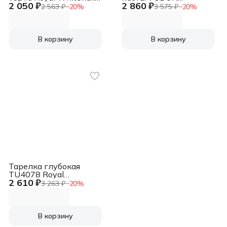
2 050 ₽
2 860 ₽
29 см
ENGLAND Royal
2 563 ₽
−
20
%
3 575 ₽
−
20
%
Whitehall 30 см
В корзину
В корзину
Тарелка глубокая
TU4078 Royal
2 610 ₽
Whitehall 30 см
3 263 ₽
−
20
%
В корзину