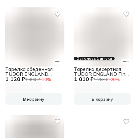
Осталась 1 штука
Тарелка обеденная
Тарелка десертная
TUDOR ENGLAND
TUDOR ENGLAND Fine
1 120 ₽
1 010 ₽
Royal Circle 26 см
Bone China 20 см
1 400 ₽
−
20
%
1 263 ₽
−
20
%
В корзину
В корзину