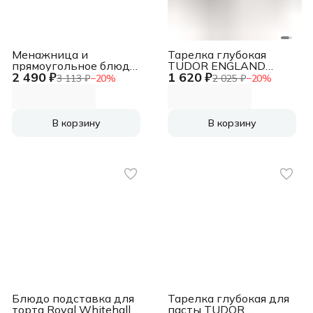
Менажница и
Тарелка глубокая
прямоугольное блюдо
TUDOR ENGLAND
2 490 ₽
1 620 ₽
в фирменной коробке
Royal Circle 23 см
3 113 ₽
−
20
%
2 025 ₽
−
20
%
TUDOR ENGLAND
В корзину
В корзину
Блюдо подставка для
Тарелка глубокая для
торта Royal Whitehall
пасты TUDOR