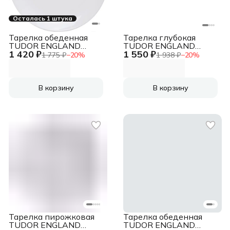
Осталась 1 штука
Тарелка обеденная
Тарелка глубокая
TUDOR ENGLAND
TUDOR ENGLAND
1 420 ₽
1 550 ₽
Royal белый 25.5 см
Royal White 23 см
1 775 ₽
−
20
%
1 938 ₽
−
20
%
В корзину
В корзину
Тарелка пирожковая
Тарелка обеденная
TUDOR ENGLAND
TUDOR ENGLAND