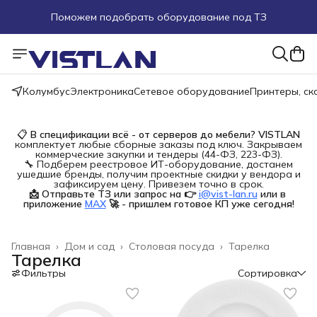
Поможем подобрать оборудование под ТЗ
Пуско-наладочные работы
Пришлите запрос на e-mail или в чат
Колумбус
Электроника
Сетевое оборудование
Принтеры, с
Более 100 000 позиций в наличии и под заказ
📋
В спецификации всё - от серверов до мебели?
VISTLAN
комплектует любые сборные заказы под ключ. Закрываем
коммерческие закупки и тендеры (44-ФЗ, 223-ФЗ).
🔧 Подберем реестровое ИТ-оборудование, достанем
ушедшие бренды, получим проектные скидки у вендора и
зафиксируем цену. Привезем точно в срок.
📩 Отправьте ТЗ или запрос на 👉
i@vist-lan.ru
или в 
приложение
MAX
🚀 - пришлем готовое КП уже сегодня!
Главная
›
Дом и сад
›
Столовая посуда
›
Тарелка
Тарелка
Фильтры
Сортировка