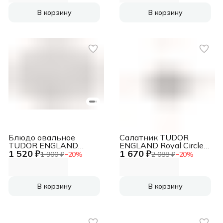
В корзину
В корзину
Блюдо овальное
Салатник TUDOR
TUDOR ENGLAND
ENGLAND Royal Circle
1 520 ₽
1 670 ₽
Royal Sutton 30 см
12 см
1 900 ₽
−
20
%
2 088 ₽
−
20
%
В корзину
В корзину