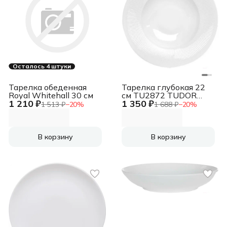
Осталось 4 штуки
Тарелка обеденная
Тарелка глубокая 22
Royal Whitehall 30 см
см TU2872 TUDOR
1 210 ₽
1 350 ₽
ENGLAND Royal Lance
1 513 ₽
−
20
%
1 688 ₽
−
20
%
В корзину
В корзину