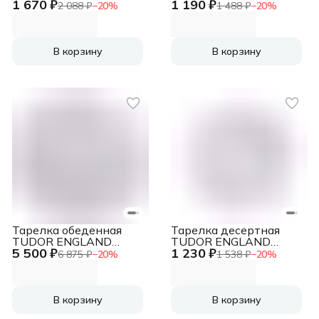
1 670 ₽
1 190 ₽
Royal Sutton 15 см
Royal Sutton 28 см
2 088 ₽
−
20
%
1 488 ₽
−
20
%
В корзину
В корзину
Тарелка обеденная
Тарелка десертная
TUDOR ENGLAND
TUDOR ENGLAND
5 500 ₽
1 230 ₽
Royal Sutton 26 см
Royal Sutton 20 см
6 875 ₽
−
20
%
1 538 ₽
−
20
%
В корзину
В корзину