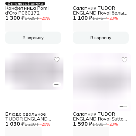
Осталась 1 штука
Конфетница Pomi
Салатник TUDOR
d'Oro P060172
ENGLAND Royal белый
1 300 ₽
1 100 ₽
15 см
1 625 ₽
−
20
%
1 375 ₽
−
20
%
В корзину
В корзину
Блюдо овальное
Салатник TUDOR
TUDOR ENGLAND
ENGLAND Royal Sutton
1 030 ₽
1 590 ₽
Royal белый 30 см
21 см
1 288 ₽
−
20
%
1 988 ₽
−
20
%