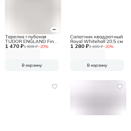
Тарелка глубокая
Салатник квадратный
TUDOR ENGLAND Fine
Royal Whitehall 20,5 см
1 470 ₽
1 280 ₽
Bone China 22.8 см
1 838 ₽
−
20
%
1 600 ₽
−
20
%
В корзину
В корзину