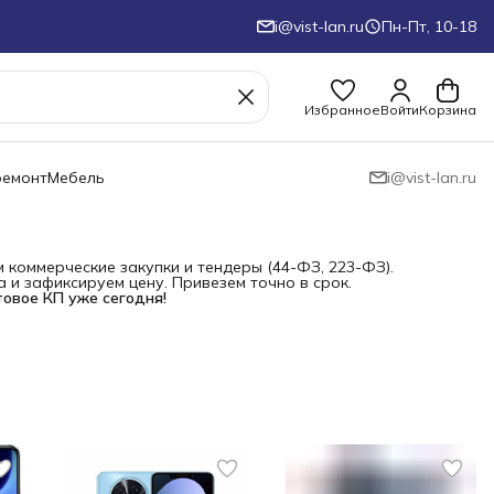
i@vist-lan.ru
Пн-Пт, 10-18
Избранное
Войти
Корзина
ремонт
Мебель
i@vist-lan.ru
коммерческие закупки и тендеры (44-ФЗ, 223-ФЗ).
и зафиксируем цену. Привезем точно в срок.
товое КП уже сегодня!