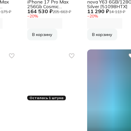
 Max
iPhone 17 Pro Max
nova Y63 6GB/128
256Gb Cosmic
Silver [51098HTX]
164 530 ₽
11 290 ₽
4ZA/A)
Orange (MFY94J/A)
 175 ₽
205 663 ₽
14 113 ₽
m
(Dual eSim Япония)
−
20
%
−
20
%
В корзину
В корзину
Осталась 1 штука