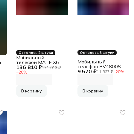
Осталось 2 штуки
Осталось 3 штуки
Мобильный
Мобильный
t
телефон MATE X6
телефон BV4800SE
136 810 ₽
12/512GB ICL-LX9
171 013 ₽
9 570 ₽
4/64GB ORANGE
RED (ПИ) HUAWEI
11 963 ₽
−
20
%
−
20
%
BLACKVIEW
В корзину
В корзину