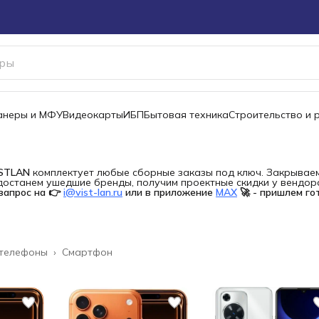
канеры и МФУ
Видеокарты
ИБП
Бытовая техника
Строительство и 
ISTLAN
комплектует любые сборные заказы под ключ. Закрываем 
останем ушедшие бренды, получим проектные скидки у вендора 
запрос на 👉
i@vist-lan.ru
или в приложение
MAX
🚀 - пришлем го
 телефоны
›
Смартфон