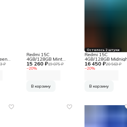
Осталось 2 штуки
Redmi 15C
Redmi 15C
een
4GB/128GB Mint
4GB/128GB Midnigh
15 260 ₽
16 450 ₽
Green [69201]
Black [67516]
3 ₽
19 075 ₽
20 563 ₽
−
20
%
−
20
%
В корзину
В корзину