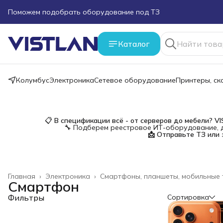
Поможем подобрать оборудование под ТЗ
Пуско-наладочные работы
Каталог
Пришлите запрос на e-mail или в чат
Колумбус
Электроника
Сетевое оборудование
Принтеры, с
Более 100 000 позиций в наличии и под заказ
📋
В спецификации всё - от серверов до мебели?
V
🔧 Подберем реестровое ИТ-оборудование, д
📩 Отправьте ТЗ или 
Главная
›
Электроника
›
Смартфоны, планшеты, мобильные
Смартфон
Фильтры
Сортировка