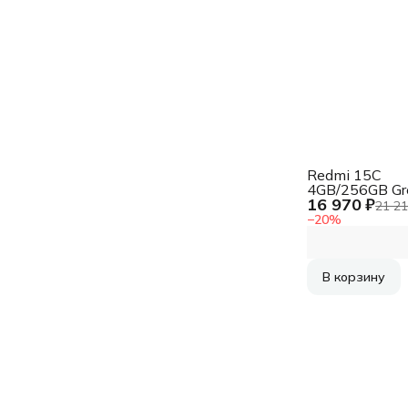
Redmi 15C
4GB/256GB Gr
16 970 ₽
(69816)
21 21
−
20
%
В корзину