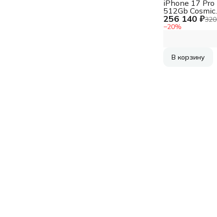
iPhone 17 Pro
512Gb Cosmic
256 140 ₽
Orange (MFYT
320
(nanoSim+eSi
−
20
%
Гонконг)
В корзину