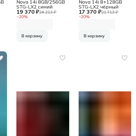
GB
Nova 14i 8GB/256GB
Nova 14i 8+128GB
STG-LX2 синий
STG-LX2 чёрный
19 370 ₽
17 370 ₽
24 213 ₽
21 713 ₽
−
20
%
−
20
%
В корзину
В корзину