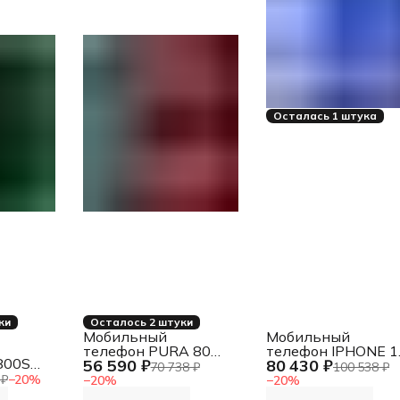
Осталась 1 штука
ки
Осталось 2 штуки
Мобильный
Мобильный
телефон PURA 80
телефон IPHONE 1
800SE
56 590 ₽
80 430 ₽
12/256GB HED-LX9
128GB MYEC3HN/
70 738 ₽
100 538 ₽
N
FROSTED BLACK
ULTRAMARINE
 ₽
−
20
%
−
20
%
−
20
%
HUAWEI
APPLE