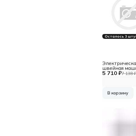
Осталось 3 шту
Электрическа
швейная маш
5 710 ₽
GALAXY GL 6
7 138 
В корзину