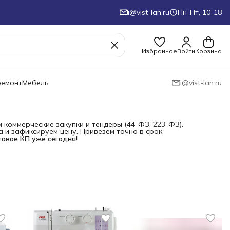
i@vist-lan.ru
Пн-Пт, 10-18
Избранное
Войти
Корзина
ремонт
Мебель
i@vist-lan.ru
коммерческие закупки и тендеры (44-ФЗ, 223-ФЗ).
и зафиксируем цену. Привезем точно в срок.
товое КП уже сегодня!