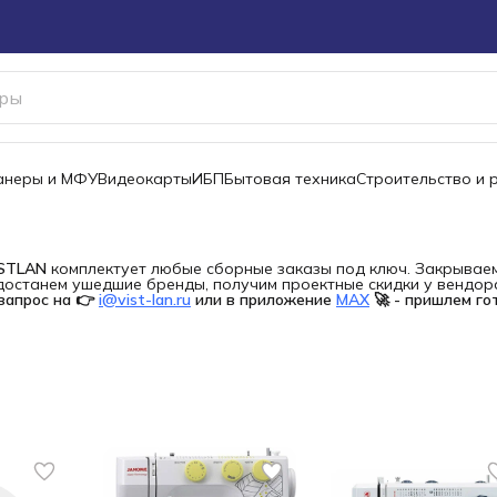
канеры и МФУ
Видеокарты
ИБП
Бытовая техника
Строительство и 
ISTLAN
комплектует любые сборные заказы под ключ. Закрываем 
останем ушедшие бренды, получим проектные скидки у вендора 
запрос на 👉
i@vist-lan.ru
или в приложение
MAX
🚀 - пришлем го