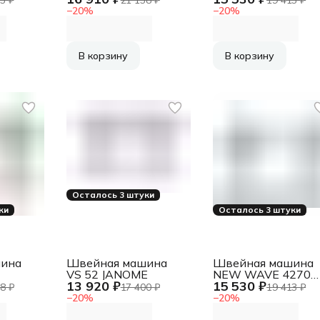
−
20
%
−
20
%
В корзину
В корзину
Осталось 3 штуки
ки
Осталось 3 штуки
ина
Швейная машина
Швейная машина
VS 52 JANOME
NEW WAVE 4270
13 920 ₽
15 530 ₽
CHAYKA
8 ₽
17 400 ₽
19 413 ₽
−
20
%
−
20
%