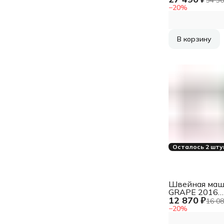
−
20
%
В корзину
Осталось 2 шту
Швейная маш
GRAPE 2016
12 870 ₽
JANOME
16 08
−
20
%