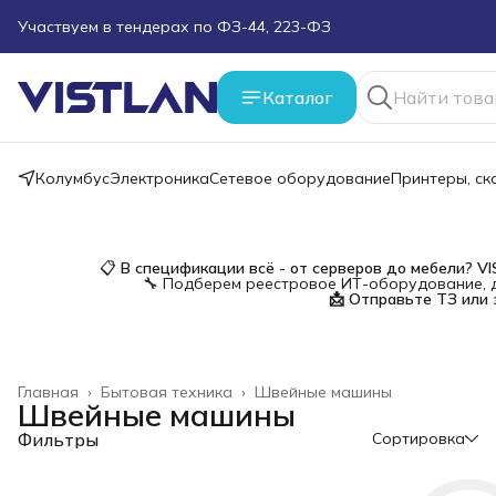
Поможем подобрать оборудование под ТЗ
Пуско-наладочные работы
Каталог
Пришлите запрос на e-mail или в чат
Колумбус
Электроника
Сетевое оборудование
Принтеры, с
Более 100 000 позиций в наличии и под заказ
📋
В спецификации всё - от серверов до мебели?
V
🔧 Подберем реестровое ИТ-оборудование, д
📩 Отправьте ТЗ или 
Главная
›
Бытовая техника
›
Швейные машины
Швейные машины
Фильтры
Сортировка