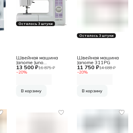
Осталось 3 штуки
Осталось 3 штуки
Швейная машина
Швейная машина
Janome Juno
Janome 311PG
13 500 ₽
11 750 ₽
1815,электромеханическая
16 875 ₽
14 688 ₽
−
20
%
−
20
%
В корзину
В корзину