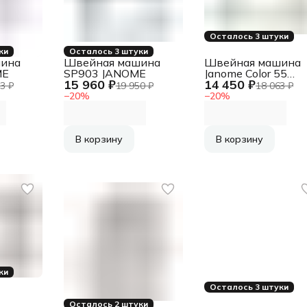
Осталось 3 штуки
ки
Осталось 3 штуки
ина
Швейная машина
Швейная машина
ME
SP903 JANOME
Janome Color 55
15 960 ₽
14 450 ₽
белый
3 ₽
19 950 ₽
18 063 ₽
−
20
%
−
20
%
В корзину
В корзину
ки
Осталось 3 штуки
Осталось 2 штуки