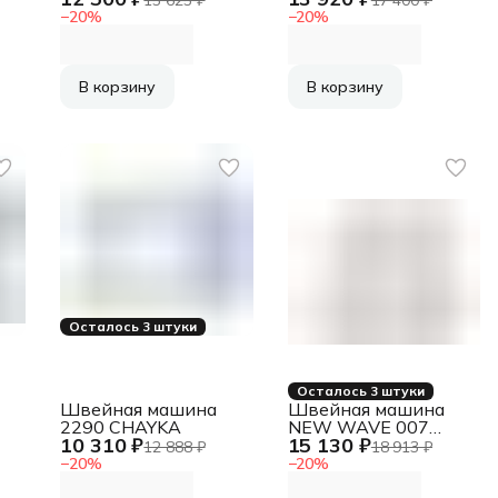
−
20
%
−
20
%
В корзину
В корзину
Осталось 3 штуки
Осталось 3 штуки
Швейная машина
Швейная машина
2290 CHAYKA
NEW WAVE 007
10 310 ₽
15 130 ₽
CHAYKA
12 888 ₽
18 913 ₽
−
20
%
−
20
%