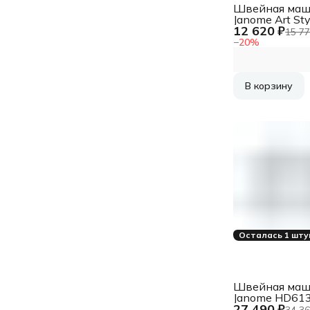
Швейная маш
Janome Art Sty
12 620 ₽
4045
15 77
−
20
%
В корзину
Осталась 1 шту
Швейная маш
Janome HD61
27 490 ₽
34 36