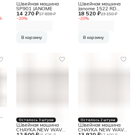
Швейная машина
Швейная машина
SP901 JANOME
Janome 1522 RD
14 270 ₽
18 520 ₽
белый
17 838 ₽
23 150 ₽
%
−
20
%
−
20
%
В корзину
В корзину
Осталось 3 штуки
Осталось 2 штуки
Швейная машина
Швейная машина
CHAYKA NEW WAVE
CHAYKA NEW WAVE
12 500 ₽
13 920 ₽
735
750
15 625 ₽
17 400 ₽