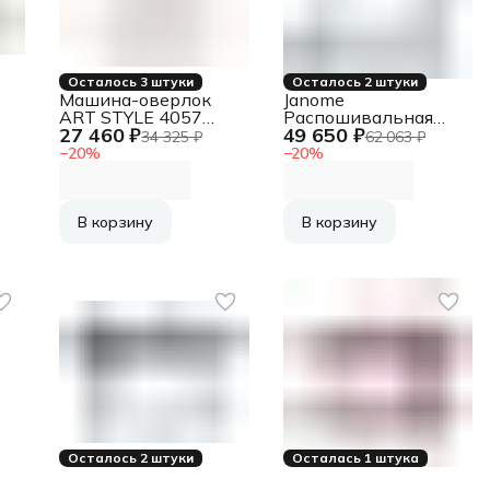
Осталось 3 штуки
Осталось 2 штуки
Машина-оверлок
Janome
ART STYLE 4057
Распошивальная
27 460 ₽
49 650 ₽
JANOME
машина COVERPRO
34 325 ₽
62 063 ₽
7 JANOME
−
20
%
−
20
%
В корзину
В корзину
Осталось 2 штуки
Осталась 1 штука