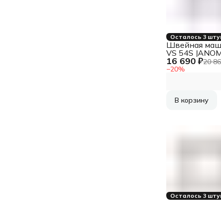
Осталось 3 шту
Швейная маш
VS 54S JANO
16 690 ₽
20 86
−
20
%
В корзину
Осталось 3 шту