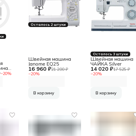
Осталось 2 штуки
ки
Осталось 3 штуки
Швейная машина
Швейная машина
я
Janome EQ25
ЧАЙКА Silver
ина
16 960 ₽
14 020 ₽
21 200 ₽
17 525 ₽
502
₽
−
20
%
−
20
%
−
20
%
В корзину
В корзину