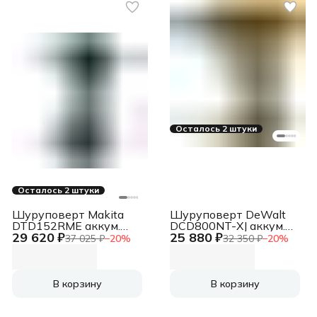
Осталось 2 штуки
Осталось 2 штуки
Шуруповерт Makita
Шуруповерт DeWalt
DTD152RME аккум.
DCD800NT-XJ аккум.
29 620 ₽
25 880 ₽
патрон:шестигр.1/4"
патрон:быстрозажимной
37 025 ₽
−
20
%
32 350 ₽
−
20
%
(кейс в комплекте)
(кейс в комплекте)
В корзину
В корзину