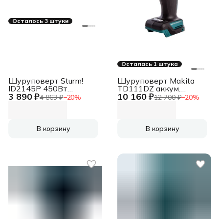
Осталось 3 штуки
Осталась 1 штука
Шуруповерт Sturm!
Шуруповерт Makita
ID2145P 450Вт
TD111DZ аккум.
3 890 ₽
10 160 ₽
патрон:быстрозажимной
патрон:шестигр.1/4"
4 863 ₽
−
20
%
12 700 ₽
−
20
%
В корзину
В корзину