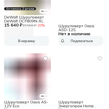
Осталось 2 штуки
DeWalt Шуруповерт
DeWalt DCF809N-XJ
15 640 ₽
аккум.
19 550 ₽
−
20
%
Шуруповерт Oasis
патрон:шестигр.1/4"
ASD-12S
Нет в наличии
В корзину
Подписаться
Шуруповерт Oasis AS-
Шуруповерт
12V Eco
Энергопром Home