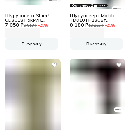
Осталось 2 штуки
Шуруповерт Sturm!
Шуруповерт Makita
CD3618T аккум.
TD0101F 230Вт
7 050 ₽
8 180 ₽
патрон:быстрозажимной
патрон:шестигр.1/4"
8 813 ₽
−
20
%
10 225 ₽
−
20
%
(кейс в комплекте)
В корзину
В корзину