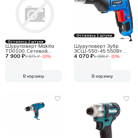
Осталась 1 штука
Осталось 2 штуки
Шуруповерт Makita
Шуруповерт Зубр
TD0100, Сетевой,
ЗСШ-550-45 550Вт
7 900 ₽
4 070 ₽
230Вт, Ударный
патрон:держатель бит
9 875 ₽
−
20
%
5 088 ₽
−
20
%
В корзину
В корзину