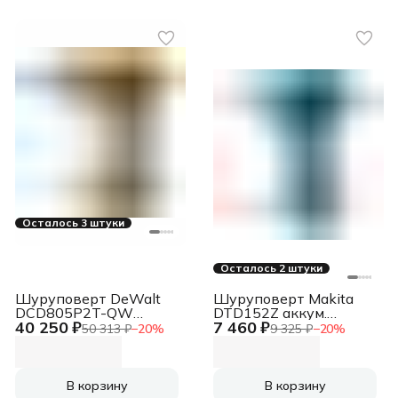
Осталось 3 штуки
Осталось 2 штуки
Шуруповерт DeWalt
Шуруповерт Makita
DCD805P2T-QW
DTD152Z аккум.
40 250 ₽
7 460 ₽
аккум.
патрон:быстрозажимной
50 313 ₽
−
20
%
9 325 ₽
−
20
%
патрон:быстрозажимной
(кейс в комплекте)
В корзину
В корзину