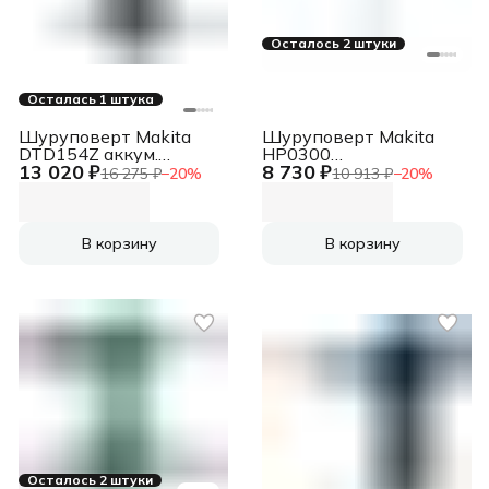
Осталось 2 штуки
Осталась 1 штука
Шуруповерт Makita
Шуруповерт Makita
DTD154Z аккум.
HP0300
13 020 ₽
8 730 ₽
патрон:шестигр.1/4"
патрон:быстрозажимной
16 275 ₽
−
20
%
10 913 ₽
−
20
%
В корзину
В корзину
Осталось 2 штуки