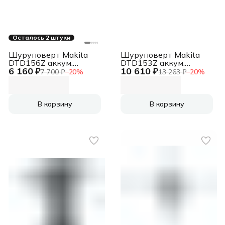
Осталось 2 штуки
Шуруповерт Makita
Шуруповерт Makita
DTD156Z аккум.
DTD153Z аккум.
6 160 ₽
10 610 ₽
патрон:шестигр.1/4"
патрон:шестигр.1/4"
7 700 ₽
−
20
%
13 263 ₽
−
20
%
В корзину
В корзину