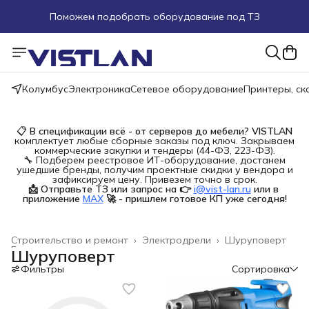
Поможем подобрать оборудование под ТЗ
Пуско-наладочные работы
Пришлите запрос на e-mail или в чат
Колумбус
Электроника
Сетевое оборудование
Принтеры, с
Более 100 000 позиций в наличии и под заказ
📋
В спецификации всё - от серверов до мебели?
VISTLAN
комплектует любые сборные заказы под ключ. Закрываем
коммерческие закупки и тендеры (44-ФЗ, 223-ФЗ).
🔧 Подберем реестровое ИТ-оборудование, достанем
ушедшие бренды, получим проектные скидки у вендора и
зафиксируем цену. Привезем точно в срок.
📩 Отправьте ТЗ или запрос на 👉
i@vist-lan.ru
или в 
приложение
MAX
🚀 - пришлем готовое КП уже сегодня!
Строительство и ремонт
›
Электродрели
›
Шуруповерт
Главная
›
Шуруповерт
Фильтры
Сортировка