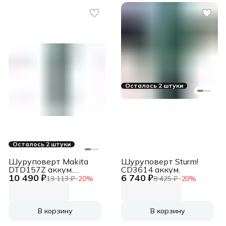
Осталось 2 штуки
Осталось 2 штуки
Шуруповерт Makita
Шуруповерт Sturm!
DTD157Z аккум.
CD3614 аккум.
10 490 ₽
6 740 ₽
патрон:шестигр.1/4"
13 113 ₽
−
20
%
8 425 ₽
−
20
%
В корзину
В корзину