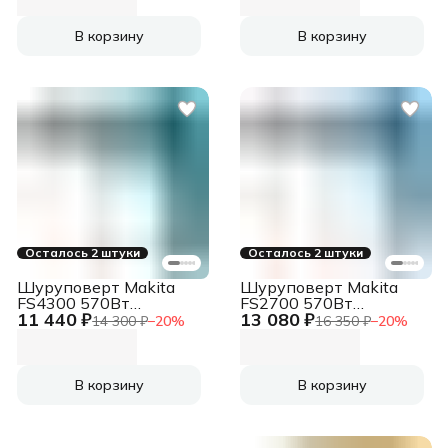
В корзину
В корзину
Осталось 2 штуки
Осталось 2 штуки
Шуруповерт Makita
Шуруповерт Makita
FS4300 570Вт
FS2700 570Вт
11 440 ₽
13 080 ₽
патрон:держатель бит
патрон:шестигр.1/4"
14 300 ₽
−
20
%
16 350 ₽
−
20
%
1/4"
В корзину
В корзину