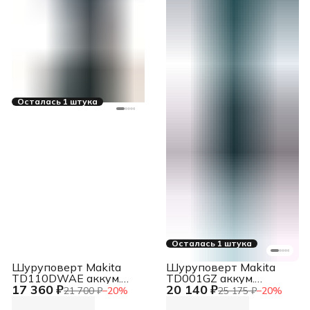
Осталась 1 штука
Осталась 1 штука
Шуруповерт Makita
Шуруповерт Makita
TD110DWAE аккум.
TD001GZ аккум.
17 360 ₽
20 140 ₽
патрон:держатель бит
патрон:шестигр.1/4"
21 700 ₽
−
20
%
25 175 ₽
−
20
%
1/4" (кейс в комплекте)