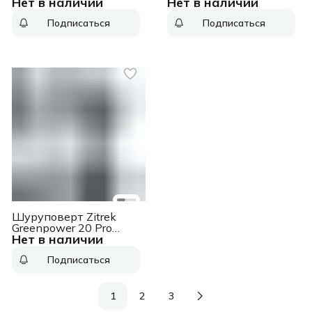
Нет в наличии
Нет в наличии
Master ДАУ-13/21BL-
SERIES PRO ONE 00-
Подписаться
Подписаться
00023513
Шуруповерт Zitrek
Greenpower 20 Pro
Нет в наличии
аккум.
патрон:быстрозажимной
Подписаться
(кейс в комплекте)
(085-1314)
1
2
3