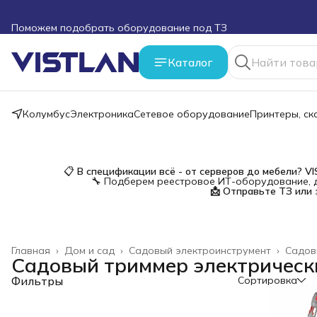
Поможем подобрать оборудование под ТЗ
Пуско-наладочные работы
Каталог
Пришлите запрос на e-mail или в чат
Колумбус
Электроника
Сетевое оборудование
Принтеры, с
Более 100 000 позиций в наличии и под заказ
📋
В спецификации всё - от серверов до мебели?
V
🔧 Подберем реестровое ИТ-оборудование, д
📩 Отправьте ТЗ или 
Главная
›
Дом и сад
›
Садовый электроинструмент
›
Садов
Садовый триммер электрическ
Фильтры
Сортировка