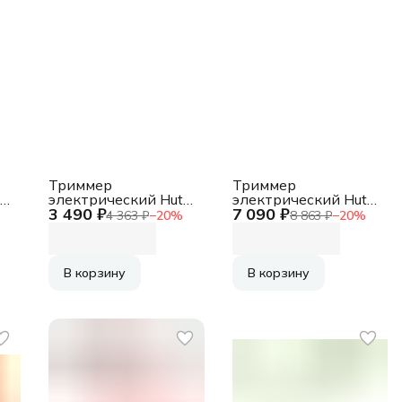
Триммер
Триммер
er
электрический Huter
электрический Huter
3 490 ₽
7 090 ₽
.
GET-500 500Вт
GET-20-2Li аккум.
4 363 ₽
−
20
%
8 863 ₽
−
20
%
неразбор.штан.
неразбор.штан.
реж.эл.:леска
реж.эл.:леска
В корзину
В корзину