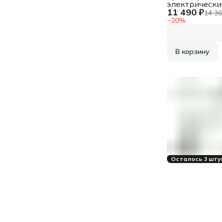
электрически
11 490 ₽
Ресанта ЭТ-
14 36
1500Вт
−
20
%
разбор.штан.
реж.эл.:леска
В корзину
Осталось 3 шту