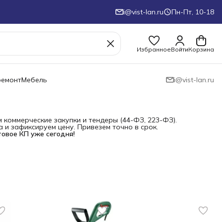
i@vist-lan.ru
Пн-Пт, 10-18
Избранное
Войти
Корзина
ремонт
Мебель
i@vist-lan.ru
коммерческие закупки и тендеры (44-ФЗ, 223-ФЗ).
и зафиксируем цену. Привезем точно в срок.
товое КП уже сегодня!