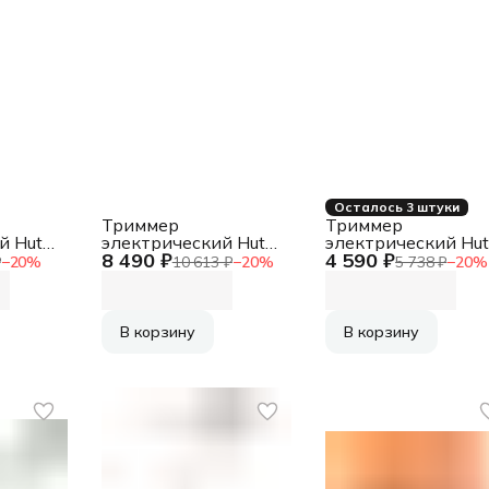
Осталось 3 штуки
Триммер
Триммер
й Huter
электрический Huter
электрический Hut
8 490 ₽
4 590 ₽
Вт
GET-1200SL 1200Вт
GET-12M-2Li аккум
₽
−
20
%
10 613 ₽
−
20
%
5 738 ₽
−
20
%
разбор.штан.
неразбор.штан.
реж.эл.:леска/нож
реж.эл.:леска/нож
В корзину
В корзину