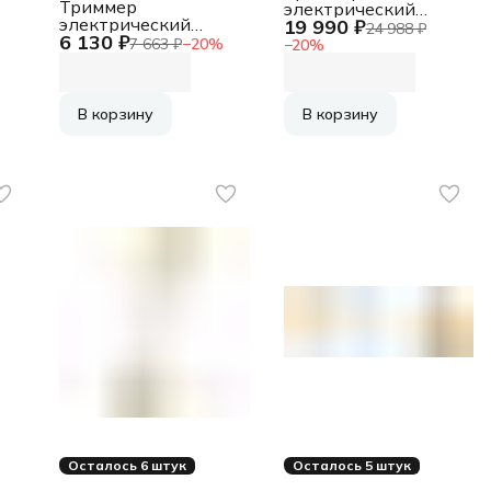
Триммер
электрический
электрический
19 990 ₽
Bosch AFS 23-37
24 988 ₽
6 130 ₽
Bosch EasyGrassCut
950Вт разбор.штан.
7 663 ₽
−
20
%
−
20
%
26 280Вт
реж.эл.:леска/нож
неразбор.штан.
реж.эл.:леска
В корзину
В корзину
Осталось 6 штук
Осталось 5 штук