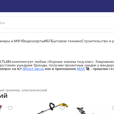
канеры и МФУ
Видеокарты
ИБП
Бытовая техника
Строительство и 
ISTLAN
комплектует любые сборные заказы под ключ. Закрываем 
останем ушедшие бренды, получим проектные скидки у вендора 
запрос на 👉
i@vist-lan.ru
или в приложение
MAX
🚀 - пришлем го
ый триммер электрический
ий