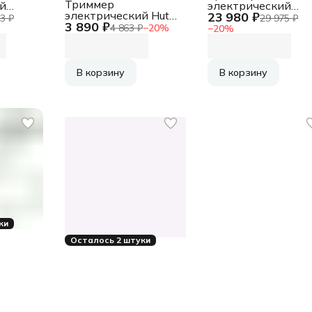
Триммер
й
электрический
электрический Huter
23 980 ₽
1500НВ
Greenworks
3 ₽
29 975 ₽
3 890 ₽
GET-12M-Li аккум.
GD40BCK4 аккум.
4 863 ₽
−
20
%
−
20
%
неразбор.штан.
разбор.штан.
реж.эл.:леска/нож
/нож
реж.эл.:леска/нож
В корзину
В корзину
ки
Осталось 2 штуки