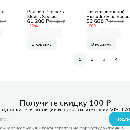
ro
Рюкзак Piquadro
Рюкзак женский
Modus Special
Piquadro Blue Squar
61 200 ₽
53 680 ₽
N
CA6289MOS/BLU
CA6677B2/RO2
0 ₽
76 500 ₽
67 100 ₽
синий кожа
пудровый кожа
−
20
%
−
20
%
В корзину
В корзину
…
1
2
3
4
Получите скидку 100 ₽
Подпишитесь на акции и новости компании VISTLA
Подпи
 «Подписаться», вы даете согласие на обработку указанных