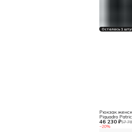
Осталась 1 шту
Рюкзак женс
Piquadro Patric
46 230 ₽
CA6771W140
57 78
черный кожа
−
20
%