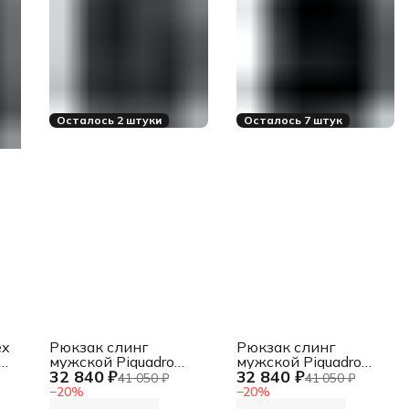
Осталось 2 штуки
Осталось 7 штук
ex
Рюкзак слинг
Рюкзак слинг
мужской Piquadro
мужской Piquadro
32 840 ₽
32 840 ₽
Hex
Hex CA6826W139/N
41 050 ₽
41 050 ₽
CA6826W139/VE
черный полиэстер
−
20
%
−
20
%
хаки полиэстер