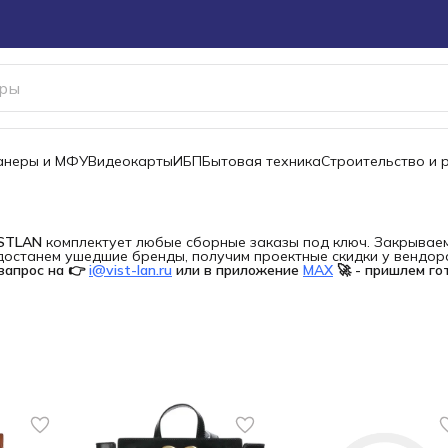
канеры и МФУ
Видеокарты
ИБП
Бытовая техника
Строительство и 
ISTLAN
комплектует любые сборные заказы под ключ. Закрываем 
останем ушедшие бренды, получим проектные скидки у вендора 
запрос на 👉
i@vist-lan.ru
или в приложение
MAX
🚀 - пришлем го