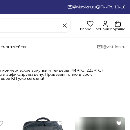
i@vist-lan.ru
Пн-Пт, 10-18
Избранное
Войти
Корзина
ремонт
Мебель
i@vist-lan.ru
коммерческие закупки и тендеры (44-ФЗ, 223-ФЗ).
и зафиксируем цену. Привезем точно в срок.
товое КП уже сегодня!