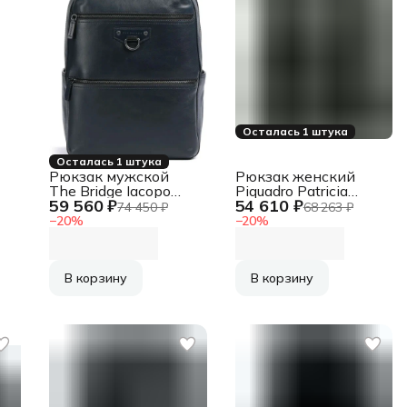
Осталась 1 штука
Осталась 1 штука
Рюкзак мужской
Рюкзак женский
The Bridge Iacopo
Piquadro Patricia
59 560 ₽
54 610 ₽
066905EX/45 темно-
CA6771W140/VE
74 450 ₽
68 263 ₽
синий кожа
зеленый кожа
−
20
%
−
20
%
В корзину
В корзину