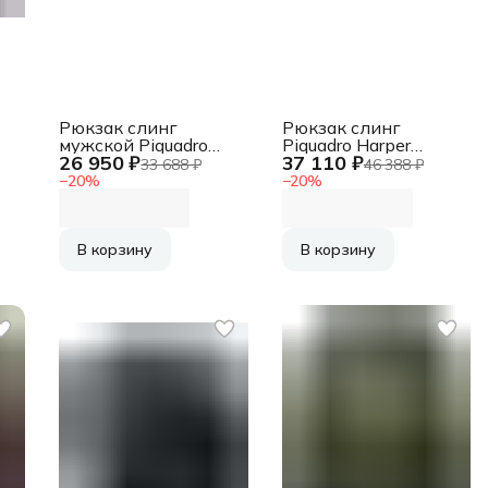
Рюкзак слинг
Рюкзак слинг
мужской Piquadro
Piquadro Harper
26 950 ₽
37 110 ₽
Russel
CA6784AP/TM
33 688 ₽
46 388 ₽
а
CA6764W137/N
коричневый кожа
−
20
%
−
20
%
черный кожа
В корзину
В корзину