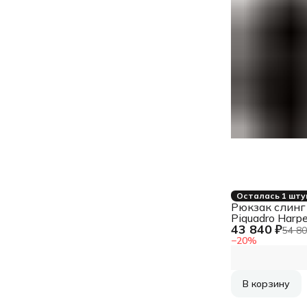
Осталась 1 шту
Рюкзак слинг
Piquadro Harpe
43 840 ₽
CA6784AP/N
54 80
черный кожа
−
20
%
В корзину