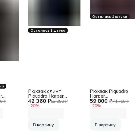
Осталась 1 штука
Осталась 1 штука
ка
Рюкзак слинг
Рюкзак Piquadro
r
Piquadro Harper
Harper
42 360 ₽
59 800 ₽
CA6784AP/BLUTM
CA6311AP/VETM
0 ₽
52 950 ₽
74 750 ₽
синий/коричневый
коричневый/
−
20
%
−
20
%
кожа
зеленый кожа
В корзину
В корзину