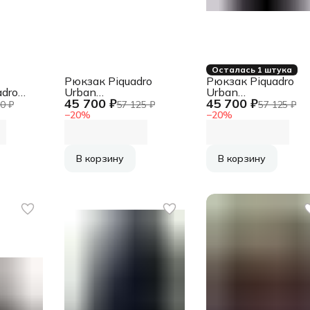
Осталась 1 штука
Рюкзак Piquadro
Рюкзак Piquadro
adro
Urban
Urban
45 700 ₽
45 700 ₽
CA6801UB00/N
CA6801UB00/GRN
0 ₽
57 125 ₽
57 125 ₽
/BLU
черный кожа
серый/черный кож
−
20
%
−
20
%
тер
В корзину
В корзину