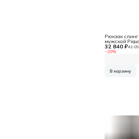
Рюкзак слинг
мужской Piqu
32 840 ₽
Hex
41 05
CA6826W139
−
20
%
синий полиэс
В корзину