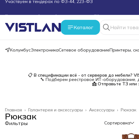
Поможем подобрать оборудование под ТЗ
Пуско-наладочные работы
Каталог
Пришлите запрос на e-mail или в чат
Колумбус
Электроника
Сетевое оборудование
Принтеры, с
Более 100 000 позиций в наличии и под заказ
📋
В спецификации всё - от серверов до мебели?
V
🔧 Подберем реестровое ИТ-оборудование, д
📩 Отправьте ТЗ или 
Главная
›
Галантерея и аксессуары
›
Аксессуары
›
Рюкзак
Рюкзак
Фильтры
Сортировка