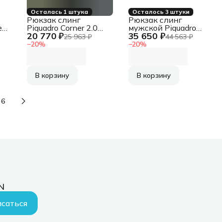
Осталась 1 штука
Осталось 3 штуки
Рюкзак слинг
Рюкзак слинг
e
Piquadro Corner 2.0
мужской Piquadro
20 770 ₽
35 650 ₽
CA6466C2OW/VE
Urban
25 963 ₽
44 563 ₽
зеленый полиэстер
CA6540UB00/NGR
−
20
%
−
20
%
черный/серый кожа
В корзину
В корзину
6
N
саться