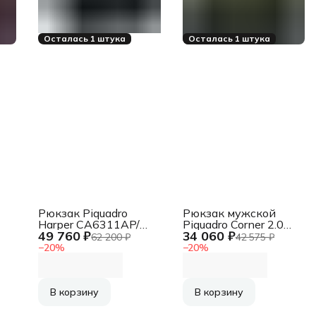
Осталась 1 штука
Осталась 1 штука
Рюкзак Piquadro
Рюкзак мужской
Harper CA6311AP/N
Piquadro Corner 2.0
49 760 ₽
34 060 ₽
черный кожа
CA6464C2OW/VE
62 200 ₽
42 575 ₽
темно-зеленый
−
20
%
−
20
%
полиуретан/
полиэстер
В корзину
В корзину