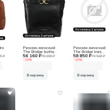
Осталась 1 штука
Осталась 1 штука
ка
ro
Рюкзак женский
Рюкзак женский
The Bridge Isotta
The Bridge Ines
56 160 ₽
58 850 ₽
U
04644501/30
045555EN/30
5 ₽
70 200 ₽
73 563 ₽
чневый
черный
черный кожа
−
20
%
−
20
%
В корзину
В корзину