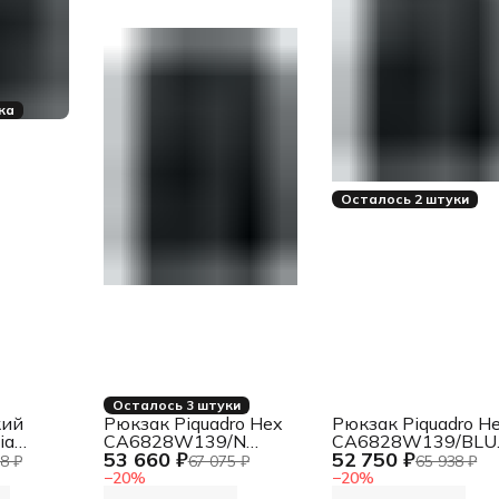
ка
Осталось 2 штуки
Осталось 3 штуки
кий
Рюкзак Piquadro Hex
Рюкзак Piquadro H
ia
CA6828W139/N
CA6828W139/BLU
53 660 ₽
52 750 ₽
/N
черный полиэстер
синий полиэстер
8 ₽
67 075 ₽
65 938 ₽
−
20
%
−
20
%