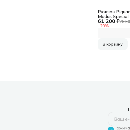
Рюкзак Piquad
Modus Special
61 200 ₽
CA6289MOS/
76 50
черный кожа
−
20
%
В корзину
Нажимая