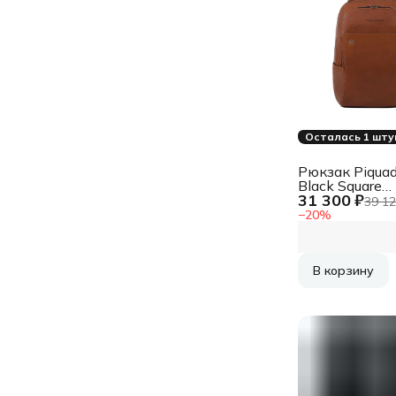
Осталась 1 шту
Рюкзак Piquad
Black Square
31 300 ₽
CA3214B3/C
39 12
светло-кори
−
20
%
кожа
В корзину