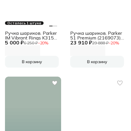
Осталась 1 штука
Ручка шариков. Parker
Ручка шариков. Parker
IM Vibrant Rings K315
51 Premium (2169073)
5 000 ₽
23 910 ₽
(2172941) Marine Blue
Red Rage GT M черн.
6 250 ₽
−
20
%
29 888 ₽
−
20
%
PVD M син. черн.
черн. подар.кор.
подар.кор.
В корзину
В корзину