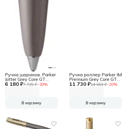
Ручка шариков. Parker
Ручка роллер Parker IM
Jotter Grey Core GT
Premium Grey Core GT
6 180 ₽
11 730 ₽
(2213723) M син. черн.
(2213778) F черн. черн.
7 725 ₽
−
20
%
14 663 ₽
−
20
%
подар.кор.
подар.кор.
В корзину
В корзину