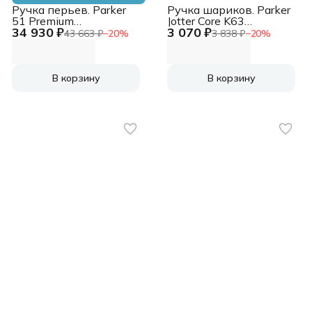
Ручка перьев. Parker
Ручка шариков. Parker
51 Premium
Jotter Core K63
34 930 ₽
3 070 ₽
(CW2169078) Turquoise
(1953186) Royal Blue
43 663 ₽
−
20
%
3 838 ₽
−
20
%
GT F сталь
CT M син. черн.
нержавеющая
подар.кор.
подар.кор.
В корзину
В корзину