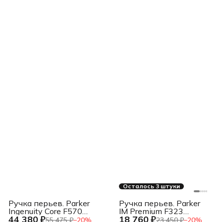
Осталось 3 штуки
Ручка перьев. Parker
Ручка перьев. Parker
Ingenuity Core F570
IM Premium F323
44 380 ₽
18 760 ₽
(2181994) Black СT F
(1931684) Grey GT F
55 475 ₽
−
20
%
23 450 ₽
−
20
%