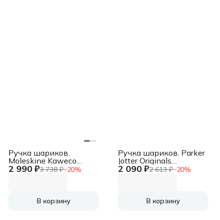
Ручка шариков.
Ручка шариков. Parker
Moleskine Kaweco
Jotter Originals
2 990 ₽
2 090 ₽
(KAWBALLPENBK)
(2076054) Orange CT M
3 738 ₽
−
20
%
2 613 ₽
−
20
%
черн d=1мм син. черн.
син. черн. блистер
подар.кор.
В корзину
В корзину