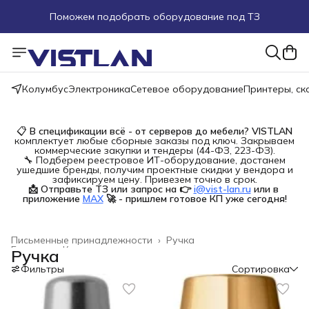
Пуско-наладочные работы
Пришлите запрос на e-mail или в чат
Более 100 000 позиций в наличии и под заказ
Колумбус
Электроника
Сетевое оборудование
Принтеры, с
📋
В спецификации всё - от серверов до мебели?
VISTLAN
комплектует любые сборные заказы под ключ. Закрываем
коммерческие закупки и тендеры (44-ФЗ, 223-ФЗ).
🔧 Подберем реестровое ИТ-оборудование, достанем
ушедшие бренды, получим проектные скидки у вендора и
зафиксируем цену. Привезем точно в срок.
📩 Отправьте ТЗ или запрос на 👉
i@vist-lan.ru
или в 
приложение
MAX
🚀 - пришлем готовое КП уже сегодня!
Письменные принадлежности
›
Ручка
Главная
›
Канцелярские товары
›
Ручка
Фильтры
Сортировка