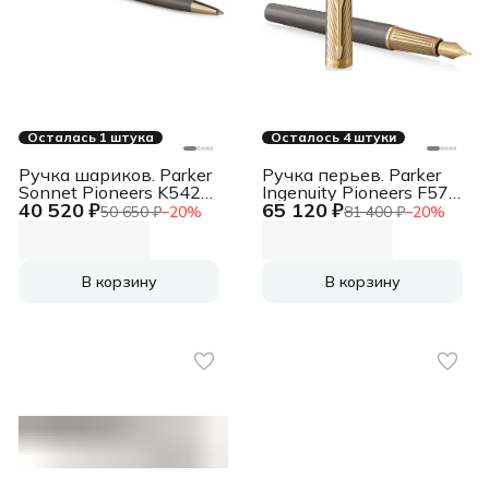
Осталась 1 штука
Осталось 4 штуки
Ручка шариков. Parker
Ручка перьев. Parker
Sonnet Pioneers K542
Ingenuity Pioneers F571
40 520 ₽
65 120 ₽
(2201051) Arrow Grey
(2200949) Arrow Grey
50 650 ₽
−
20
%
81 400 ₽
−
20
%
GT M черн. черн.
GT F подар.кор.
подар.кор.
В корзину
В корзину