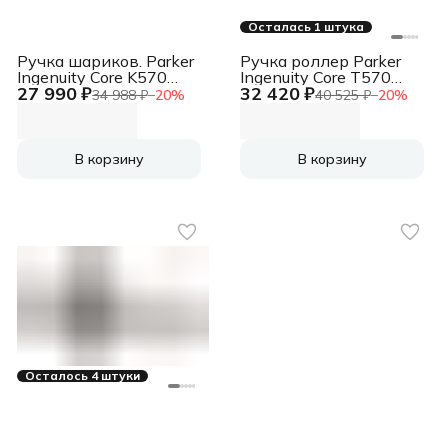
Осталась 1 штука
Ручка шариков. Parker
Ручка роллер Parker
Ingenuity Core K570
Ingenuity Core T570
27 990 ₽
32 420 ₽
(2182016) Black BT M
(2181996) Black CT F
34 988 ₽
−
20
%
40 525 ₽
−
20
%
черн. черн. подар.кор.
черн. черн. подар.кор.
В корзину
В корзину
Осталось 4 штуки