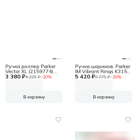
Ручка роллер Parker
Ручка шариков. Parker
Vector XL (2159774)
IM Vibrant Rings K315
3 380 ₽
5 420 ₽
Black CT F черн. черн.
(2172951) Amethyst
4 225 ₽
−
20
%
6 775 ₽
−
20
%
подар.кор.
Purple PVD M син. черн.
подар.кор.
В корзину
В корзину