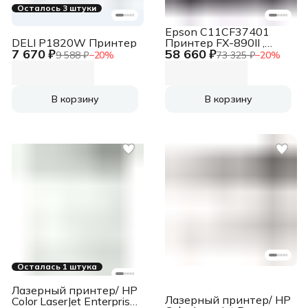
Осталось 3 штуки
Epson C11CF37401
DELI P1820W Принтер
Принтер FX-890II ,
7 670 ₽
58 660 ₽
матричный A4, 9х2-
9 588 ₽
−
20
%
73 325 ₽
−
20
%
игольный (80
колонок),
высокоскоростной
(735 cps), до 6
В корзину
В корзину
экземпляров
одновременно (1
оригинал + 5 копий),
ресурс ленты: 7,5 млн.
символов, USB, LPT,
для больших объемов
печати
Осталась 1 штука
Лазерный принтер/ HP
Лазерный принтер/ HP
Color LaserJet Enterprise