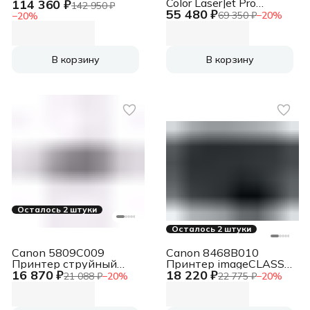
Color LaserJet Pro
114 360 ₽
M555x
142 950 ₽
55 480 ₽
M255dw
69 350 ₽
−
20
%
−
20
%
В корзину
В корзину
Осталось 2 штуки
Осталось 2 штуки
Canon 5809C009
Canon 8468B010
Принтер струйный
Принтер imageCLASS
16 870 ₽
18 220 ₽
Pixma G1430 , A4,
LBP6030B ч.б., A4,
21 088 ₽
−
20
%
22 775 ₽
−
20
%
цветной, печ. до 11
600x600 dpi, 18 стр/
стр/мин. (ч/б) до 6 стр/
мин (A4), USB
мин. (цвет), 1200 x