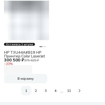
Осталась 1 штука
HP T3U44A#B19 HP
Принтер Color LaserJet
300 500 ₽
375 625 ₽
−
20
%
В корзину
…
1
2
3
4
11