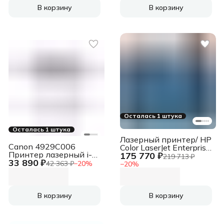
4800 dpi, USB
В корзину
В корзину
Осталась 1 штука
Осталась 1 штука
Лазерный принтер/ HP
Canon 4929C006
Color LaserJet Enterprise
Принтер лазерный i-
175 770 ₽
6701dn
219 713 ₽
33 890 ₽
Sensys LBP722Cdw, A4,
42 363 ₽
−
20
%
−
20
%
цветной, печ. до 38
стр/мин., 1200x1200
dpi, USB, Wi-Fi, Ethernet
RJ-45, NFC
В корзину
В корзину