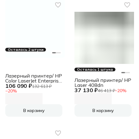
Осталось 2 штуки
Осталась 1 штука
Лазерный принтер/ HP
Лазерный принтер/ HP
Color LaserJet Enterprise
Laser 408dn
106 090 ₽
5700dn
132 613 ₽
37 130 ₽
46 413 ₽
−
20
%
−
20
%
В корзину
В корзину