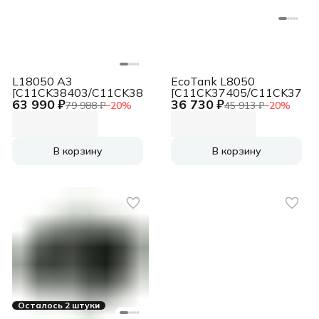
L18050 A3
EcoTank L8050
[C11CK38403/C11CK38505/C11CK38503]
[C11CK37405/C11CK3750
63 990 ₽
36 730 ₽
79 988 ₽
−
20
%
45 913 ₽
−
20
%
В корзину
В корзину
Осталось 2 штуки