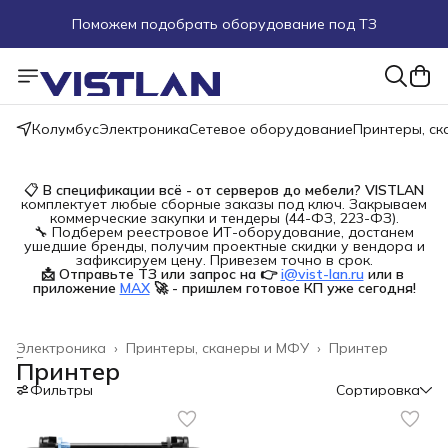
Поможем подобрать оборудование под ТЗ
Пуско-наладочные работы
Пришлите запрос на e-mail или в чат
Колумбус
Электроника
Сетевое оборудование
Принтеры, с
Более 100 000 позиций в наличии и под заказ
📋
В спецификации всё - от серверов до мебели?
VISTLAN
комплектует любые сборные заказы под ключ. Закрываем
коммерческие закупки и тендеры (44-ФЗ, 223-ФЗ).
🔧 Подберем реестровое ИТ-оборудование, достанем
ушедшие бренды, получим проектные скидки у вендора и
зафиксируем цену. Привезем точно в срок.
📩 Отправьте ТЗ или запрос на 👉
i@vist-lan.ru
или в 
приложение
MAX
🚀 - пришлем готовое КП уже сегодня!
Электроника
›
Принтеры, сканеры и МФУ
›
Принтер
Главная
›
Принтер
Фильтры
Сортировка