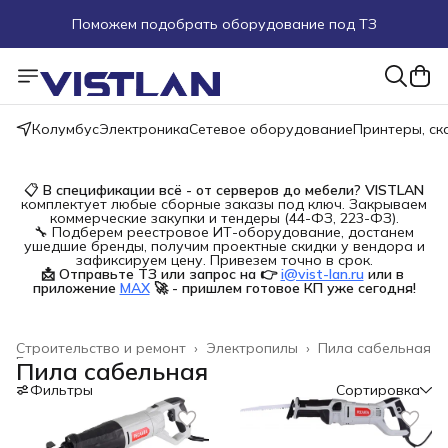
Поможем подобрать оборудование под ТЗ
Пуско-наладочные работы
Пришлите запрос на e-mail или в чат
Колумбус
Электроника
Сетевое оборудование
Принтеры, с
Более 100 000 позиций в наличии и под заказ
📋
В спецификации всё - от серверов до мебели?
VISTLAN
комплектует любые сборные заказы под ключ. Закрываем
коммерческие закупки и тендеры (44-ФЗ, 223-ФЗ).
🔧 Подберем реестровое ИТ-оборудование, достанем
ушедшие бренды, получим проектные скидки у вендора и
зафиксируем цену. Привезем точно в срок.
📩 Отправьте ТЗ или запрос на 👉
i@vist-lan.ru
или в 
приложение
MAX
🚀 - пришлем готовое КП уже сегодня!
Строительство и ремонт
›
Электропилы
›
Пила сабельная
Главная
›
Пила сабельная
Фильтры
Сортировка