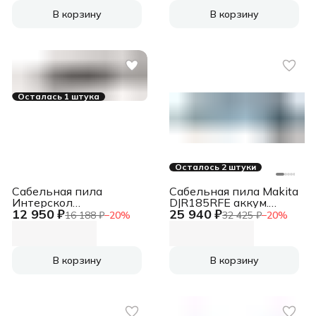
В корзину
В корзину
Осталась 1 штука
Осталось 2 штуки
Сабельная пила
Сабельная пила Makita
Интерскол
DJR185RFE аккум.
12 950 ₽
25 940 ₽
НПА-150/18ВМ аккум.
3000ход/мин
16 188 ₽
−
20
%
32 425 ₽
−
20
%
3000ход/мин
(763.4.1.70)
В корзину
В корзину