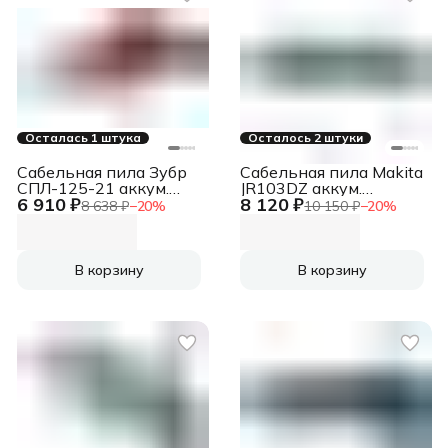
Осталась 1 штука
Осталось 2 штуки
Сабельная пила Зубр
Сабельная пила Makita
СПЛ-125-21 аккум.
JR103DZ аккум.
6 910 ₽
8 120 ₽
2700ход/мин
3300ход/мин
8 638 ₽
−
20
%
10 150 ₽
−
20
%
В корзину
В корзину