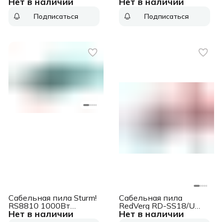
Нет в наличии
Нет в наличии
180-41 аккум.
2800ход/мин (085-
2600ход/мин
1035)
Подписаться
Подписаться
Сабельная пила Sturm!
Сабельная пила
RS8810 1000Вт
RedVerg RD-SS18/U
Нет в наличии
Нет в наличии
2800ход/мин
аккум. 2700ход/мин