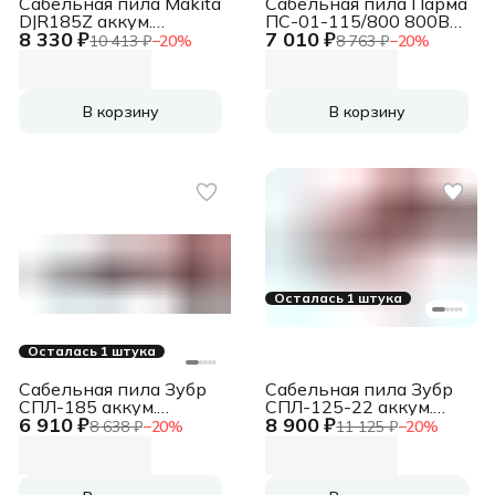
Сабельная пила Makita
Сабельная пила Парма
DJR185Z аккум.
ПС-01-115/800 800Вт
8 330 ₽
7 010 ₽
3000ход/мин
3000ход/мин
10 413 ₽
−
20
%
8 763 ₽
−
20
%
(02.032.00001)
В корзину
В корзину
Осталась 1 штука
Осталась 1 штука
Сабельная пила Зубр
Сабельная пила Зубр
СПЛ-185 аккум.
СПЛ-125-22 аккум.
6 910 ₽
8 900 ₽
2600ход/мин
2700ход/мин
8 638 ₽
−
20
%
11 125 ₽
−
20
%