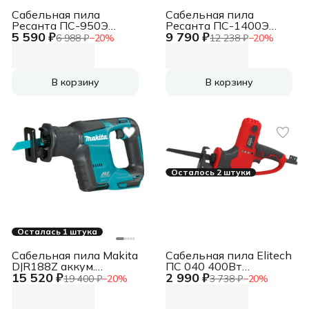
Сабельная пила
Сабельная пила
Ресанта ПС-950Э
Ресанта ПС-1400Э
5 590 ₽
9 790 ₽
950Вт 2800ход/мин
1400Вт 2800ход/мин
6 988 ₽
−
20
%
12 238 ₽
−
20
%
(75/25/1)
(75/25/3)
В корзину
В корзину
Осталось 2 штуки
Осталась 1 штука
Сабельная пила Makita
Сабельная пила Elitech
DJR188Z аккум.
ПС 040 400Вт
15 520 ₽
2 990 ₽
3000ход/мин
2800ход/мин (204027)
19 400 ₽
−
20
%
3 738 ₽
−
20
%