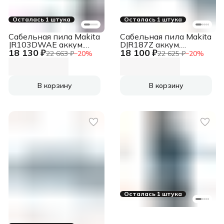
Осталась 1 штука
Осталась 1 штука
Сабельная пила Makita
Сабельная пила Makita
JR103DWAE аккум.
DJR187Z аккум.
18 130 ₽
18 100 ₽
3300ход/мин ДА
3000ход/мин
22 663 ₽
−
20
%
22 625 ₽
−
20
%
В корзину
В корзину
Осталась 1 штука