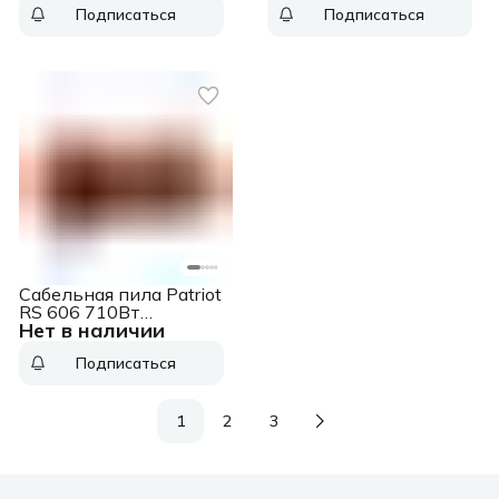
Подписаться
Подписаться
Сабельная пила Patriot
RS 606 710Вт
Нет в наличии
2800ход/мин
(110303606)
Подписаться
1
2
3