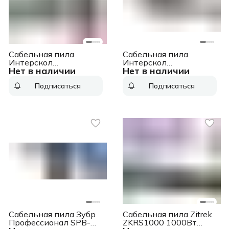
Сабельная пила
Сабельная пила
Интерскол
Интерскол
Нет в наличии
Нет в наличии
НПА-200/36В аккум.
НП-120/1010Э 1010Вт
3000ход/мин ДА
2400ход/мин
Подписаться
Подписаться
(833.2.2.70)
(137.1.0.00)
Сабельная пила Зубр
Сабельная пила Zitrek
Профессионал SPB-
ZKRS1000 1000Вт