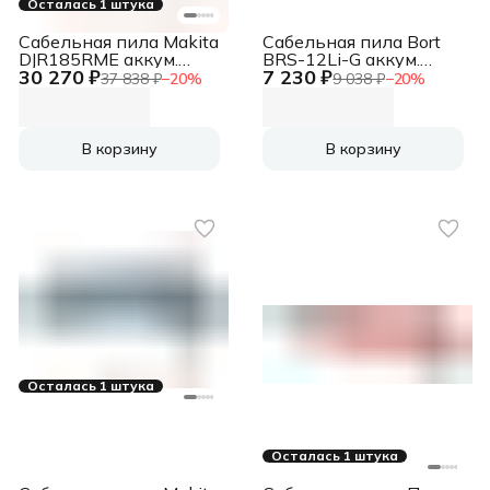
Осталась 1 штука
Сабельная пила Makita
Сабельная пила Bort
DJR185RME аккум.
BRS-12Li-G аккум.
30 270 ₽
7 230 ₽
3000ход/мин
(93410167)
37 838 ₽
−
20
%
9 038 ₽
−
20
%
В корзину
В корзину
Осталась 1 штука
Осталась 1 штука