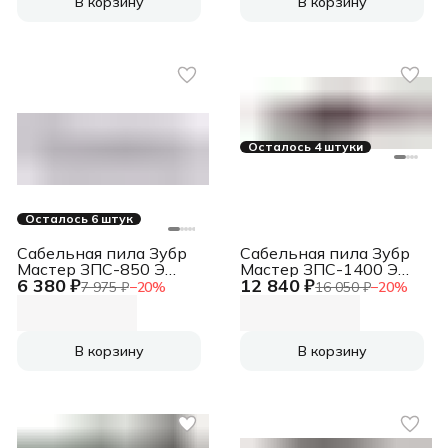
В корзину
В корзину
Осталось 4 штуки
Осталось 6 штук
Сабельная пила Зубр
Сабельная пила Зубр
Мастер ЗПС-850 Э
Мастер ЗПС-1400 Э
6 380 ₽
12 840 ₽
800Вт 2800ход/мин
1400Вт 2800ход/мин
7 975 ₽
−
20
%
16 050 ₽
−
20
%
В корзину
В корзину