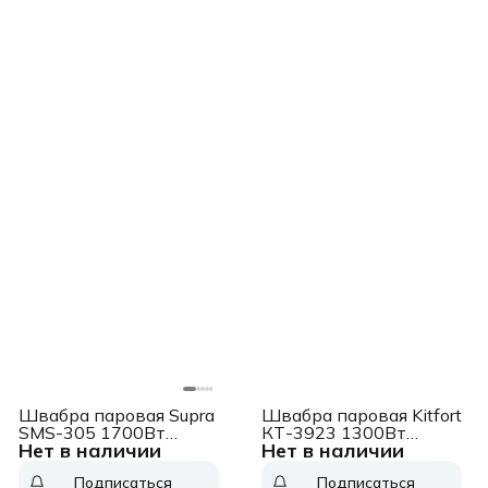
Швабра паровая Supra
Швабра паровая Kitfort
SMS-305 1700Вт
КТ-3923 1300Вт
Нет в наличии
Нет в наличии
белый/голубой
черный/оранжевый
Подписаться
Подписаться