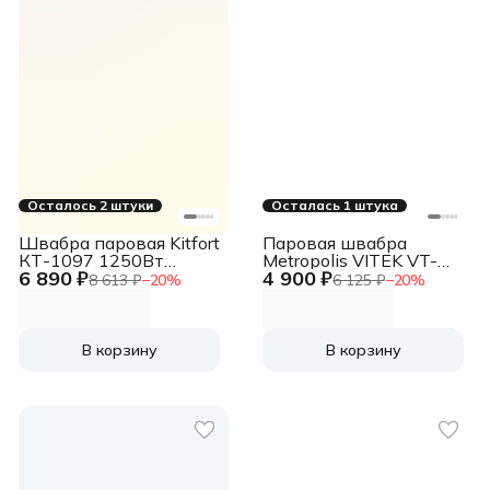
Осталось 2 штуки
Осталась 1 штука
Швабра паровая Kitfort
Паровая швабра
КТ-1097 1250Вт
Metropolis VITEK VT-
6 890 ₽
4 900 ₽
белый/желтый
8191
8 613 ₽
−
20
%
6 125 ₽
−
20
%
В корзину
В корзину