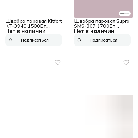
Швабра паровая Kitfort
Швабра паровая Supra
КТ-3940 1500Вт
SMS-307 1700Вт
Нет в наличии
Нет в наличии
розовый/черный
белый/розовый
Подписаться
Подписаться