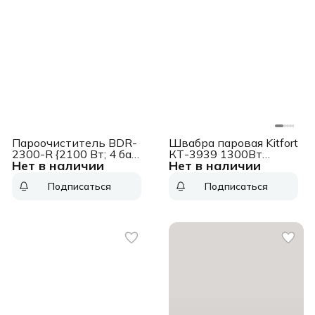
Пароочиститель BDR-
Швабра паровая Kitfort
2300-R {2100 Вт; 4 бар;
КТ-3939 1300Вт
Нет в наличии
Нет в наличии
143 °С; 1500 мл;набор
красный/черный
аксессуаров 14 шт}
Подписаться
Подписаться
[93722609]