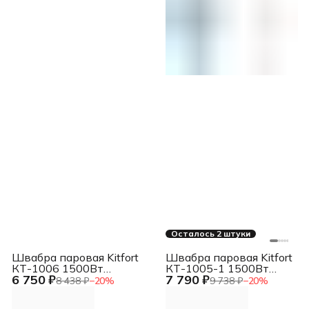
Осталось 2 штуки
Швабра паровая Kitfort
Швабра паровая Kitfort
КТ-1006 1500Вт
КТ-1005-1 1500Вт
6 750 ₽
7 790 ₽
белый
голубой
8 438 ₽
−
20
%
9 738 ₽
−
20
%