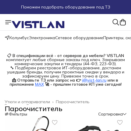
Поможем подобрать оборудование под ТЗ
Пуско-наладочные работы
Пришлите запрос на e-mail или в чат
Колумбус
Электроника
Сетевое оборудование
Принтеры, с
Более 100 000 позиций в наличии и под заказ
📋
В спецификации всё - от серверов до мебели?
VISTLAN
комплектует любые сборные заказы под ключ. Закрываем
коммерческие закупки и тендеры (44-ФЗ, 223-ФЗ).
🔧 Подберем реестровое ИТ-оборудование, достанем
ушедшие бренды, получим проектные скидки у вендора и
зафиксируем цену. Привезем точно в срок.
📩 Отправьте ТЗ или запрос на 👉
i@vist-lan.ru
или в 
приложение
MAX
🚀 - пришлем готовое КП уже сегодня!
Утюги и отпариватели
›
Пароочиститель
Главная
›
Бытовая техника
›
Пароочиститель
Фильтры
Сортировка