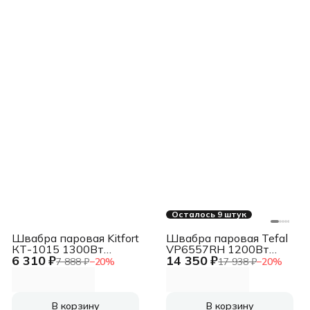
Осталось 9 штук
Швабра паровая Kitfort
Швабра паровая Tefal
КТ-1015 1300Вт
VP6557RH 1200Вт
6 310 ₽
14 350 ₽
белый
белый
7 888 ₽
−
20
%
17 938 ₽
−
20
%
В корзину
В корзину