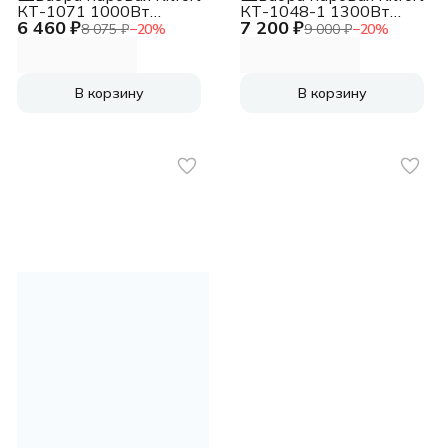
КТ-1071 1000Вт
КТ-1048-1 1300Вт
6 460 ₽
7 200 ₽
голубой
белый/желтый
8 075 ₽
−
20
%
9 000 ₽
−
20
%
В корзину
В корзину