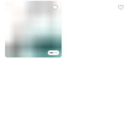
гарантия 2 г}
[93410075]