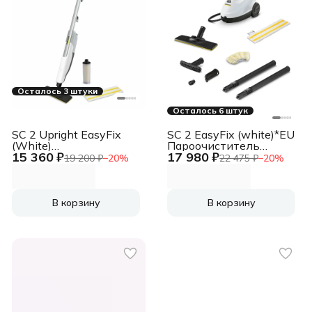
Осталось 3 штуки
Осталось 6 штук
SC 2 Upright EasyFix
SC 2 EasyFix (white)*EU
(White)
Пароочиститель
15 360 ₽
17 980 ₽
Пароочиститель
[1.512-600.0]
19 200 ₽
−
20
%
22 475 ₽
−
20
%
[1.513-500.0]
В корзину
В корзину