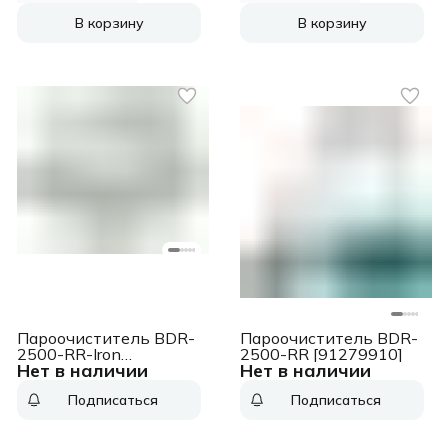
В корзину
В корзину
Пароочиститель BDR-
Пароочиститель BDR-
2500-RR-Iron
2500-RR [91279910]
Нет в наличии
Нет в наличии
{Мощность 2300 Вт;
Температура пара 143
Подписаться
Подписаться
°С; Емкость бачка 1500
мл; Размер
400x285x260 мм;