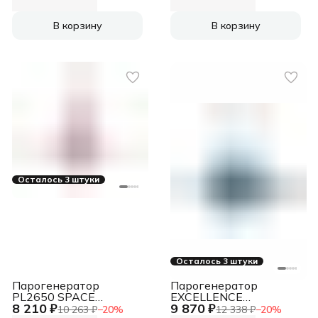
В корзину
В корзину
Осталось 3 штуки
Осталось 3 штуки
Парогенератор
Парогенератор
PL2650 SPACE
EXCELLENCE
8 210 ₽
9 870 ₽
HEALTHY RED UFESA
SMARTCARE BLUE
10 263 ₽
−
20
%
12 338 ₽
−
20
%