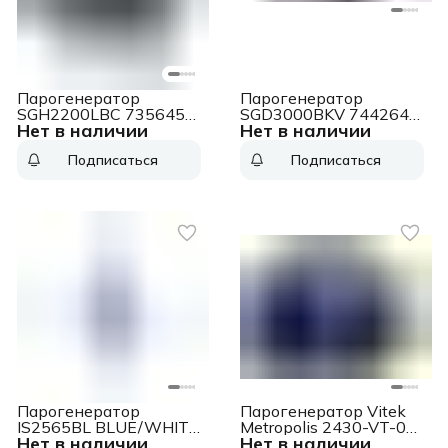
Парогенератор
Парогенератор
SGH2200LBC 735645
SGD3000BKV 744264
Нет в наличии
Нет в наличии
WHITE/BLUE GORENJE
черный GORENJE
Подписаться
Подписаться
Парогенератор
Парогенератор Vitek
IS2565BL BLUE/WHITE
Metropolis 2430-VT-01
Нет в наличии
Нет в наличии
BRAUN
2400Вт синий/черный