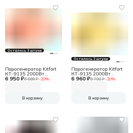
Осталось 3 штуки
Осталось 3 штуки
Парогенератор Kitfort
Парогенератор Kitfort
КТ-9135 2000Вт
КТ-9135 2000Вт
6 950 ₽
6 960 ₽
оранжевый/белый
желтый/белый
8 688 ₽
−
20
%
8 700 ₽
−
20
%
В корзину
В корзину