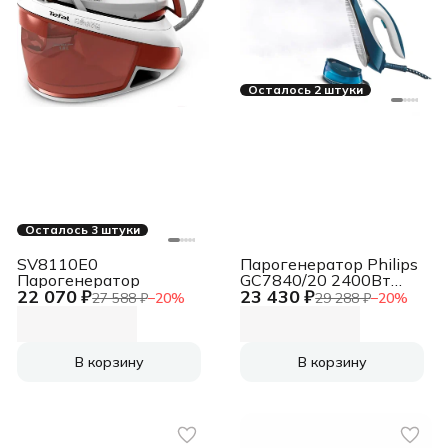
Осталось 2 штуки
Осталось 3 штуки
SV8110E0
Парогенератор Philips
Парогенератор
GC7840/20 2400Вт
22 070 ₽
23 430 ₽
белый/синий
27 588 ₽
−
20
%
29 288 ₽
−
20
%
В корзину
В корзину