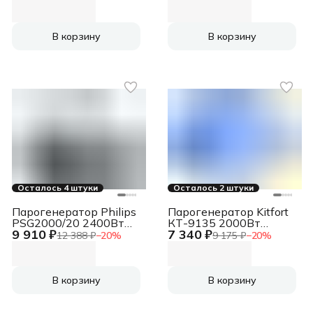
UFESA
В корзину
В корзину
Осталось 4 штуки
Осталось 2 штуки
Парогенератор Philips
Парогенератор Kitfort
PSG2000/20 2400Вт
КТ-9135 2000Вт
9 910 ₽
7 340 ₽
синий
синий/белый
12 388 ₽
−
20
%
9 175 ₽
−
20
%
В корзину
В корзину