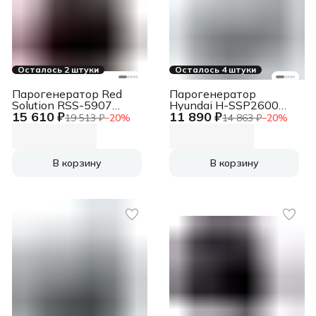
Осталось 2 штуки
Осталось 4 штуки
Парогенератор Red
Парогенератор
Solution RSS-5907
Hyundai H-SSP2600
15 610 ₽
11 890 ₽
2400Вт черный/
2600Вт белый/
19 513 ₽
−
20
%
14 863 ₽
−
20
%
фиолетовый
серебристый
В корзину
В корзину