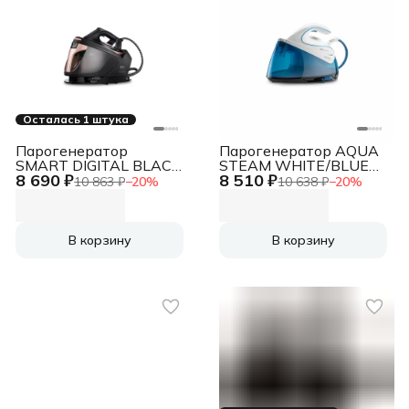
Осталась 1 штука
Парогенератор
Парогенератор AQUA
SMART DIGITAL BLACK
STEAM WHITE/BLUE
8 690 ₽
8 510 ₽
UFESA
UFESA
10 863 ₽
−
20
%
10 638 ₽
−
20
%
В корзину
В корзину