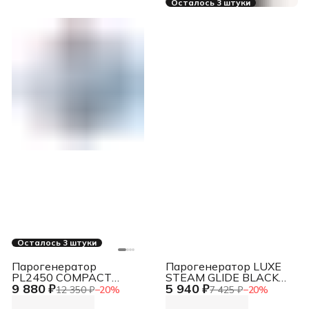
Осталось 3 штуки
Осталось 3 штуки
Парогенератор
Парогенератор LUXE
PL2450 COMPACT
STEAM GLIDE BLACK
9 880 ₽
5 940 ₽
WHITE UFESA
UFESA
12 350 ₽
−
20
%
7 425 ₽
−
20
%