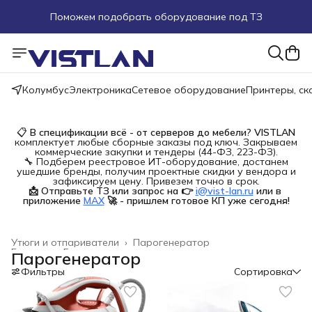
Поможем подобрать оборудование под ТЗ
Пуско-наладочные работы
Пришлите запрос на e-mail или в чат
Колумбус
Электроника
Сетевое оборудование
Принтеры, с
Более 100 000 позиций в наличии и под заказ
📋
В спецификации всё - от серверов до мебели?
VISTLAN
комплектует любые сборные заказы под ключ. Закрываем
коммерческие закупки и тендеры (44-ФЗ, 223-ФЗ).
🔧 Подберем реестровое ИТ-оборудование, достанем
ушедшие бренды, получим проектные скидки у вендора и
зафиксируем цену. Привезем точно в срок.
📩 Отправьте ТЗ или запрос на 👉
i@vist-lan.ru
или в 
приложение
MAX
🚀 - пришлем готовое КП уже сегодня!
Утюги и отпариватели
›
Парогенератор
Главная
›
Бытовая техника
›
Парогенератор
Фильтры
Сортировка