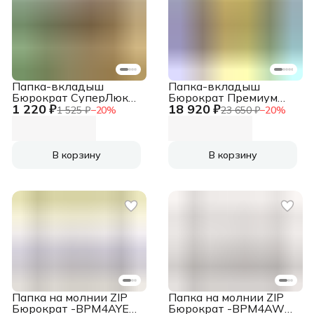
Папка-вкладыш
Папка-вкладыш
Бюрократ СуперЛюкс
Бюрократ Премиум
1 220 ₽
18 920 ₽
-060TSLUX тисненые
-013BB глянцевые
1 525 ₽
−
20
%
23 650 ₽
−
20
%
A4+ 60мкм
A4+ 30мкм
(упак.:100шт)
(упак.:25шт)
В корзину
В корзину
Папка на молнии ZIP
Папка на молнии ZIP
Бюрократ -BPM4AYEL
Бюрократ -BPM4AWT