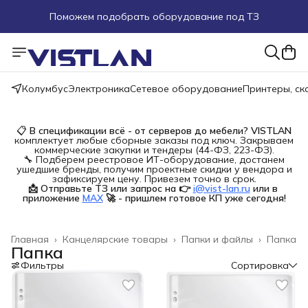
Поможем подобрать оборудование под ТЗ
Пуско-наладочные работы
Пришлите запрос на e-mail или в чат
Колумбус
Электроника
Сетевое оборудование
Принтеры, с
Более 100 000 позиций в наличии и под заказ
📋
В спецификации всё - от серверов до мебели?
VISTLAN
комплектует любые сборные заказы под ключ. Закрываем
коммерческие закупки и тендеры (44-ФЗ, 223-ФЗ).
🔧 Подберем реестровое ИТ-оборудование, достанем
ушедшие бренды, получим проектные скидки у вендора и
зафиксируем цену. Привезем точно в срок.
📩 Отправьте ТЗ или запрос на 👉
i@vist-lan.ru
или в 
приложение
MAX
🚀 - пришлем готовое КП уже сегодня!
Главная
›
Канцелярские товары
›
Папки и файлы
›
Папка
Папка
Фильтры
Сортировка