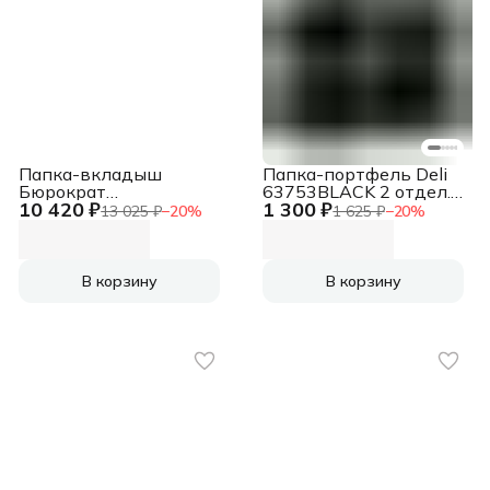
Папка-вкладыш
Папка-портфель Deli
Бюрократ
63753BLACK 2 отдел.
10 420 ₽
1 300 ₽
-013BTEN17
A4 текстиль черный
13 025 ₽
−
20
%
1 625 ₽
−
20
%
глянцевые A4+
(упак.:100шт)
В корзину
В корзину