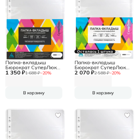
Осталась 1 штука
Папка-вкладыш
Папка-вкладыш
Бюрократ СуперЛюкс
Бюрократ СуперЛюкс
1 350 ₽
2 070 ₽
-100TSLUX тисненые
-100GSLUX глянцевые
1 688 ₽
−
20
%
2 588 ₽
−
20
%
A4+ 100мкм
A4+ 100мкм
(упак.:100шт)
(упак.:100шт)
В корзину
В корзину