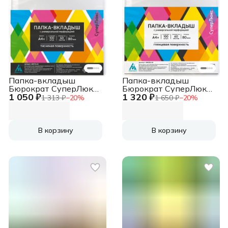
Папка-вкладыш
Папка-вкладыш
Бюрократ СуперЛюкс
Бюрократ СуперЛюкс
1 050 ₽
1 320 ₽
-080TSLUX тисненые
-080GSLUX глянцевые
1 313 ₽
−
20
%
1 650 ₽
−
20
%
A4+ 80мкм
A4+ 80мкм
(упак.:100шт)
(упак.:100шт)
В корзину
В корзину