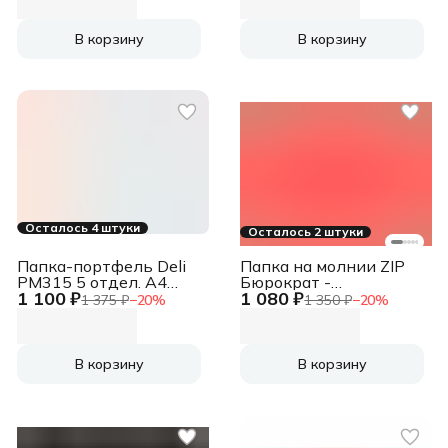
(упак.:100шт)
(упак.:100шт)
В корзину
В корзину
Осталось 4 штуки
Осталось 2 штуки
Папка-портфель Deli
Папка на молнии ZIP
PM315 5 отдел. A4
Бюрократ -
1 100 ₽
1 080 ₽
полипропилен ассорти
BPM4APINKBL A4+
1 375 ₽
−
20
%
1 350 ₽
−
20
%
полипропилен 0.15мм
коралловый цвет
молнии черный
В корзину
В корзину