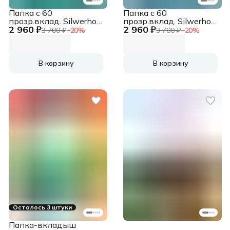
Папка с 60
Папка с 60
прозр.вклад. Silwerhof
прозр.вклад. Silwerhof
2 960 ₽
2 960 ₽
Perlen 292961-75 A4
Perlen 292961-74 A4
3 700 ₽
−
20
%
3 700 ₽
−
20
%
1мм карман зеленый
1мм карман синий
металлик
металлик
В корзину
В корзину
Осталось 3 штуки
Папка-вкладыш