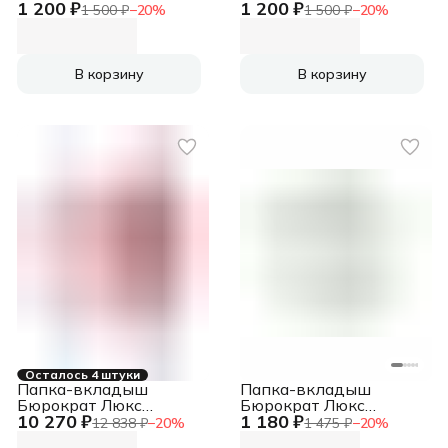
1 200 ₽
1 200 ₽
A4+ полипропилен
A4+ полипропилен
1 500 ₽
−
20
%
1 500 ₽
−
20
%
0.15мм карм.для визит.
0.15мм карм.для визит.
цвет молнии желтый
цвет молнии белый
В корзину
В корзину
Осталось 4 штуки
Папка-вкладыш
Папка-вкладыш
Бюрократ Люкс
Бюрократ Люкс
10 270 ₽
1 180 ₽
013GFLUX глянцевые
013BKLUX тисненые
12 838 ₽
−
20
%
1 475 ₽
−
20
%
A4+ 50мкм
A4+ 50мкм