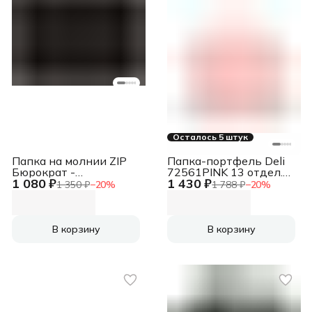
Осталось 5 штук
Папка на молнии ZIP
Папка-портфель Deli
Бюрократ -
72561PINK 13 отдел.
1 080 ₽
1 430 ₽
BPM4A2BLCK A4+
A4 терилен розовый
1 350 ₽
−
20
%
1 788 ₽
−
20
%
полипропилен 0.15мм
черный цвет молнии
черный
В корзину
В корзину