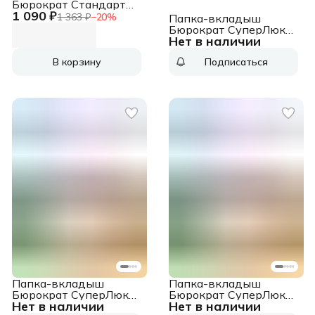
Бюрократ Стандарт
1 090 ₽
013BB10 глянцевые
1 363 ₽
−
20
%
Папка-вкладыш
A4+ 30мкм
Бюрократ СуперЛюкс
(упак.:10шт)
Нет в наличии
-100T/25 тисненые
A4+ 100мкм
В корзину
Подписаться
(упак.:25шт)
Папка-вкладыш
Папка-вкладыш
Бюрократ СуперЛюкс
Бюрократ СуперЛюкс
Нет в наличии
Нет в наличии
-100G/25 глянцевые
-080G/25 глянцевые