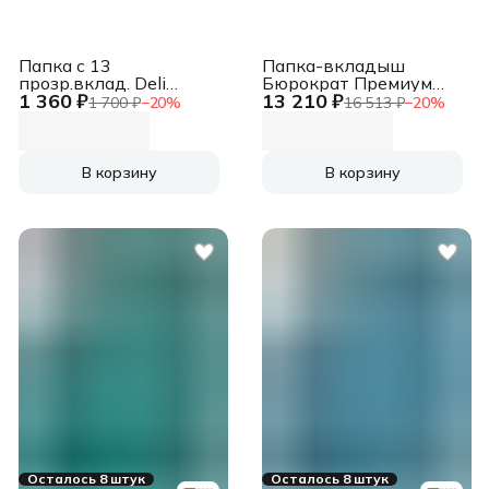
Папка с 13
Папка-вкладыш
прозр.вклад. Deli
Бюрократ Премиум
1 360 ₽
13 210 ₽
63952DK-BLUE A4
013BTEN60 тисненые
1 700 ₽
−
20
%
16 513 ₽
−
20
%
полипропилен темно-
A4+ (упак.:100шт)
синий с ручками
В корзину
В корзину
Осталось 8 штук
Осталось 8 штук