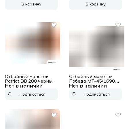
В корзину
В корзину
Отбойный молоток
Отбойный молоток
Patriot DB 200 черный/
Победа MT-45/1690,
Нет в наличии
Нет в наличии
оранжевый
1690Вт, энергия удара
35 Дж, 1890уд./мин
Подписаться
Подписаться