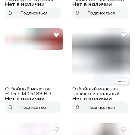
Нет в наличии
Нет в наличии
1900Вт
Подписаться
Подписаться
Отбойный молоток
Отбойный молоток
Elitech М 1518Э HD
профессиональный
Нет в наличии
Нет в наличии
(E2205.006.00) 1500Вт
KLPRO KLKR570M
(сеть, 1200Вт, SDS
Подписаться
Подписаться
Max, 14Дж,3100уд/
мин)