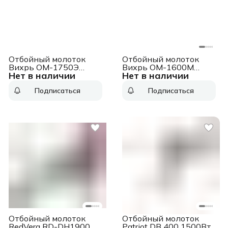
Отбойный молоток
Отбойный молоток
Вихрь ОМ-1750Э
Вихрь ОМ-1600М
Нет в наличии
Нет в наличии
1750Вт
1600Вт
Подписаться
Подписаться
Отбойный молоток
Отбойный молоток
RedVerg RD-DH1900
Patriot DB 400 1500Вт