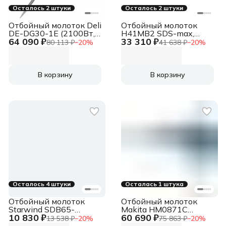
Осталось 2 штуки
Осталось 2 штуки
Отбойный молоток Deli
Отбойный молоток
DE-DG30-1E (2100Вт,
H41MB2 SDS-max,
64 090 ₽
33 310 ₽
75Дж, кейс)
930Вт, 7.1Дж, 5.2кг
80 113 ₽
−
20
%
41 638 ₽
−
20
%
В корзину
В корзину
Осталось 4 штуки
Осталась 1 штука
Отбойный молоток
Отбойный молоток
Starwind SDB65-
Makita HM0871C
10 830 ₽
60 690 ₽
1900MS1
1110Вт
13 538 ₽
−
20
%
75 863 ₽
−
20
%