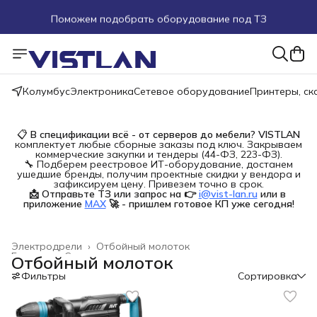
Поможем подобрать оборудование под ТЗ
Пуско-наладочные работы
Пришлите запрос на e-mail или в чат
Колумбус
Электроника
Сетевое оборудование
Принтеры, с
Более 100 000 позиций в наличии и под заказ
📋
В спецификации всё - от серверов до мебели?
VISTLAN
комплектует любые сборные заказы под ключ. Закрываем
коммерческие закупки и тендеры (44-ФЗ, 223-ФЗ).
🔧 Подберем реестровое ИТ-оборудование, достанем
ушедшие бренды, получим проектные скидки у вендора и
зафиксируем цену. Привезем точно в срок.
📩 Отправьте ТЗ или запрос на 👉
i@vist-lan.ru
или в 
приложение
MAX
🚀 - пришлем готовое КП уже сегодня!
Электродрели
›
Отбойный молоток
Главная
›
Строительство и ремонт
›
Отбойный молоток
Фильтры
Сортировка