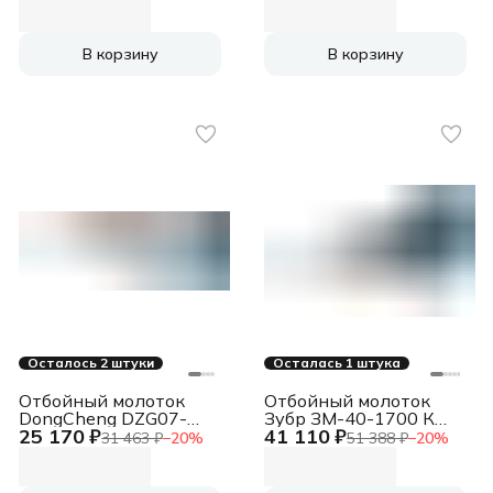
В корзину
В корзину
Осталось 2 штуки
Осталась 1 штука
Отбойный молоток
Отбойный молоток
DongCheng DZG07-
Зубр ЗМ-40-1700 К
25 170 ₽
41 110 ₽
6SM 1600Вт
1700Вт
31 463 ₽
−
20
%
51 388 ₽
−
20
%