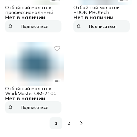
Отбойный молоток
Отбойный молоток
профессиональный
EDON PROtech
Нет в наличии
Нет в наличии
KLPRO KLKR1800H
2200DH
(сеть, 1700Вт, 28мм
Подписаться
Подписаться
HEX, 55Дж,1450уд/
мин)
Отбойный молоток
WorkMaster ОМ-2100
Нет в наличии
Подписаться
1
2