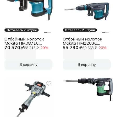
Осталось 2 штуки
Осталось 2 штуки
Отбойный молоток
Отбойный молоток
Makita HM0871C
Makita HM1203C
70 570 ₽
55 730 ₽
1100Вт 1100-2650уд/
Молоток отб,SDS-max,
88 213 ₽
−
20
%
69 663 ₽
−
20
%
мин 1.8-12Дж SDSMAX
1510Вт,25.5Дж,950-
AVT кейс
1900у\м,9.2кг,чем,м\функ
бок рукоятка,плавный
пуск
В корзину
В корзину