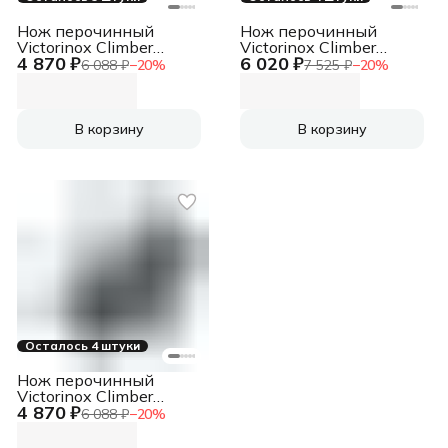
Нож перочинный
Нож перочинный
Victorinox Climber
Victorinox Climber
4 870 ₽
6 020 ₽
(1.3703.T2) 91мм
(1.3703.T) 91мм
6 088 ₽
−
20
%
7 525 ₽
−
20
%
14функц. синий
14функц. красный
полупрозрачный
полупрозрачный
карт.коробка
карт.коробка
В корзину
В корзину
Осталось 4 штуки
Нож перочинный
Victorinox Climber
4 870 ₽
(1.3703.3) 91мм
6 088 ₽
−
20
%
14функц. черный
карт.коробка