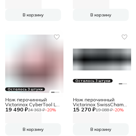
карт.коробка
карт.коробка
В корзину
В корзину
Осталось 3 штуки
Осталось 3 штуки
Нож перочинный
Нож перочинный
Victorinox CyberTool L
Victorinox SwissChamp
19 490 ₽
15 270 ₽
(1.7775.T) 91мм
(1.6795.3) 91мм
24 363 ₽
−
20
%
19 088 ₽
−
20
%
39функц. красный
33функц. черный
полупрозрачный
карт.коробка
карт.коробка
В корзину
В корзину