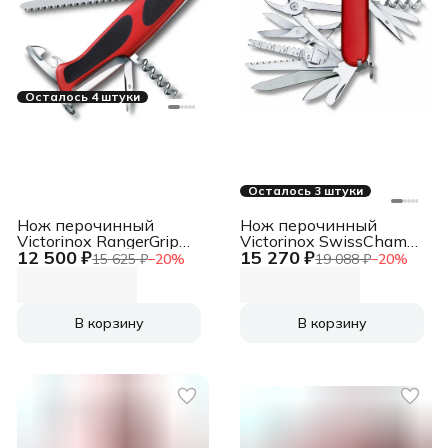
Осталось 4 штуки
Осталось 3 штуки
Нож перочинный
Нож перочинный
Victorinox RangerGrip
Victorinox SwissChamp
12 500 ₽
15 270 ₽
79 (0.9563.MC) 130мм
(1.6795) 91мм
15 625 ₽
−
20
%
19 088 ₽
−
20
%
12функц. красный/
33функц. красный
черный карт.коробка
карт.коробка
В корзину
В корзину