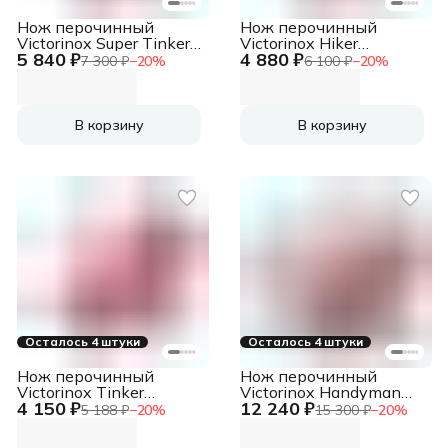
Нож перочинный
Нож перочинный
Victorinox Super Tinker
Victorinox Hiker
5 840 ₽
4 880 ₽
(1.4703) 91мм
(1.4613) 91мм
7 300 ₽
−
20
%
6 100 ₽
−
20
%
14функц. красный
13функц. красный
карт.коробка
карт.коробка
В корзину
В корзину
Осталось 4 штуки
Осталось 4 штуки
Нож перочинный
Нож перочинный
Victorinox Tinker
Victorinox Handyman
4 150 ₽
12 240 ₽
(1.4603) 91мм
(1.3773) 91мм
5 188 ₽
−
20
%
15 300 ₽
−
20
%
12функц. красный
24функц. красный
карт.коробка
карт.коробка