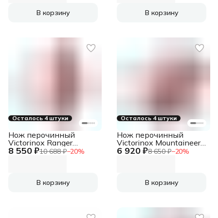
В корзину
В корзину
Осталось 4 штуки
Осталось 4 штуки
Нож перочинный
Нож перочинный
Victorinox Ranger
Victorinox Mountaineer
8 550 ₽
6 920 ₽
(1.3763) 91мм
(1.3743) 91мм
10 688 ₽
−
20
%
8 650 ₽
−
20
%
21функц. красный
18функц. красный
карт.коробка
карт.коробка
В корзину
В корзину