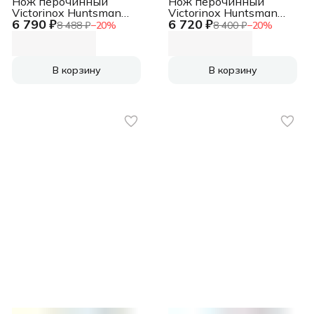
Нож перочинный
Нож перочинный
Victorinox Huntsman
Victorinox Huntsman
6 790 ₽
6 720 ₽
(1.3713.T) 91мм
(1.3713.3) 91мм
8 488 ₽
−
20
%
8 400 ₽
−
20
%
15функц. красный
15функц. черный
полупрозрачный
карт.коробка
карт.коробка
В корзину
В корзину