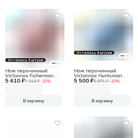
Осталось 4 штуки
Осталось 3 штуки
Нож перочинный
Нож перочинный
Victorinox Fisherman
Victorinox Huntsman
5 610 ₽
5 500 ₽
(1.4733.72) 91мм
(1.3713.T2) 91мм
7 013 ₽
−
20
%
6 875 ₽
−
20
%
18функц. красный
15функц. синий
карт.коробка
полупрозрачный
карт.коробка
В корзину
В корзину