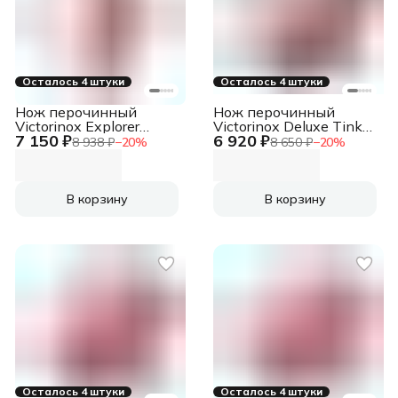
Осталось 4 штуки
Осталось 4 штуки
Нож перочинный
Нож перочинный
Victorinox Explorer
Victorinox Deluxe Tinker
7 150 ₽
6 920 ₽
(1.6703) 91мм
(1.4723) 91мм
8 938 ₽
−
20
%
8 650 ₽
−
20
%
16функц. красный
17функц. красный
карт.коробка
карт.коробка
В корзину
В корзину
Осталось 4 штуки
Осталось 4 штуки