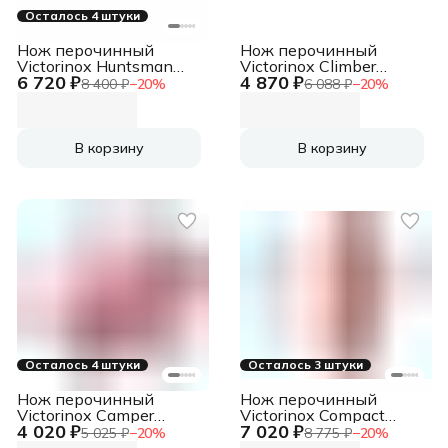
Осталось 4 штуки
Нож перочинный
Нож перочинный
Victorinox Huntsman
Victorinox Climber
6 720 ₽
4 870 ₽
(1.3713) 91мм
(1.3703) 91мм
8 400 ₽
−
20
%
6 088 ₽
−
20
%
15функц. красный
14функц. красный
карт.коробка
карт.коробка
В корзину
В корзину
Осталось 4 штуки
Осталось 3 штуки
Нож перочинный
Нож перочинный
Victorinox Camper
Victorinox Compact
4 020 ₽
7 020 ₽
(1.3613) 91мм
(1.3405) 91мм
5 025 ₽
−
20
%
8 775 ₽
−
20
%
13функц. красный
15функц. красный