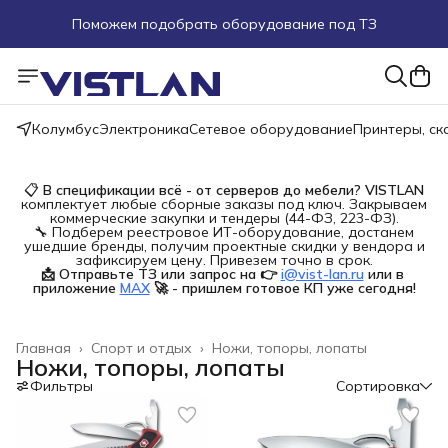
Поможем подобрать оборудование под ТЗ
Пуско-наладочные работы
Пришлите запрос на e-mail или в чат
Колумбус
Электроника
Сетевое оборудование
Принтеры, с
Более 100 000 позиций в наличии и под заказ
📋
В спецификации всё - от серверов до мебели?
VISTLAN
комплектует любые сборные заказы под ключ. Закрываем
коммерческие закупки и тендеры (44-ФЗ, 223-ФЗ).
🔧 Подберем реестровое ИТ-оборудование, достанем
ушедшие бренды, получим проектные скидки у вендора и
зафиксируем цену. Привезем точно в срок.
📩 Отправьте ТЗ или запрос на 👉
i@vist-lan.ru
или в 
приложение
MAX
🚀 - пришлем готовое КП уже сегодня!
Главная
›
Спорт и отдых
›
Ножи, топоры, лопаты
Ножи, топоры, лопаты
Фильтры
Сортировка