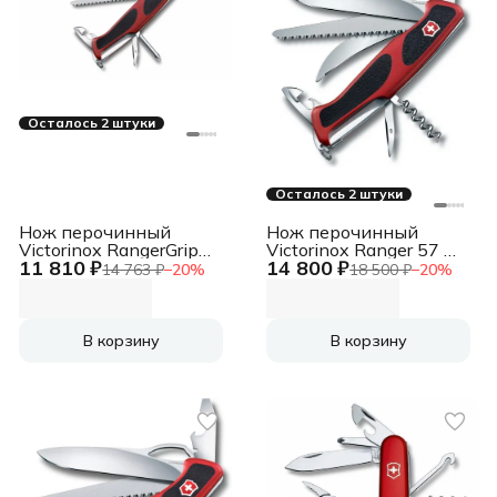
Осталось 2 штуки
Осталось 2 штуки
Нож перочинный
Нож перочинный
Victorinox RangerGrip
Victorinox Ranger 57 M
11 810 ₽
14 800 ₽
78 (0.9663.MC) 130мм
Grip (0.9583.MC) 130мм
14 763 ₽
−
20
%
18 500 ₽
−
20
%
12функц. красный/
13функц. красный/
черный карт.коробка
черный карт.коробка
В корзину
В корзину