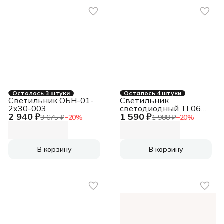
Осталось 3 штуки
Осталось 4 штуки
Светильник ОБН-01-
Светильник
2х30-003
светодиодный TL06
2 940 ₽
1 590 ₽
комбинированный
OL EM 42w 3700Лм
3 675 ₽
−
20
%
1 988 ₽
−
20
%
IP20
4000К IP40
В корзину
В корзину