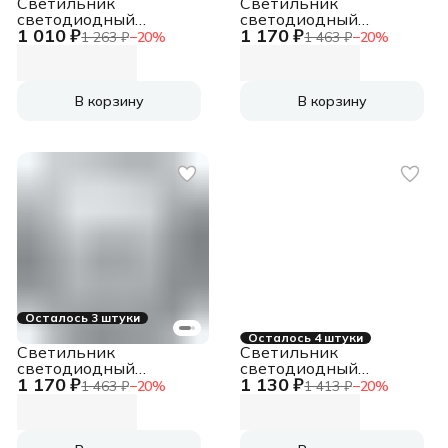
Светильник
Светильник
светодиодный
светодиодный
1 010 ₽
1 170 ₽
ДБП-18w 4000К
ДБП-13w 4000K
1 263 ₽
−
20
%
1 463 ₽
−
20
%
1600Лм IP65 круглый
1235Лм круглый
пластиковый белый
пластиковый IP65
белый
В корзину
В корзину
Осталось 3 штуки
Осталось 4 штуки
Светильник
Светильник
светодиодный
светодиодный
1 170 ₽
1 130 ₽
ДБП-13w 4000K
ДБП-12w с оптико-
1 463 ₽
−
20
%
1 413 ₽
−
20
%
1150Лм круглый
акустическим
пластиковый IP65
датчиком 4000K
черный
900Лм круглый