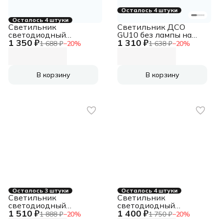
Осталось 4 штуки
Осталось 4 штуки
Светильник
Светильник ДСО
светодиодный
GU10 без лампы на
1 350 ₽
1 310 ₽
ДСП-36вт 6500К
подвесе белый
1 688 ₽
−
20
%
1 638 ₽
−
20
%
3600Лм IP65
поликарбонат (аналог
ЛСП-2х36)
В корзину
В корзину
Осталось 3 штуки
Осталось 4 штуки
Светильник
Светильник
светодиодный
светодиодный
1 510 ₽
1 400 ₽
ДВО-48w 595х595х19
ДВО-48w 595х595х19
1 888 ₽
−
20
%
1 750 ₽
−
20
%