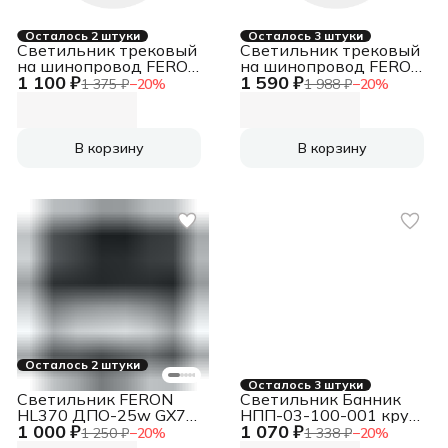
Осталось 2 штуки
Осталось 3 штуки
Светильник трековый
Светильник трековый
на шинопровод FERON
на шинопровод FERON
1 100 ₽
1 590 ₽
AL166 ДПО GX70 без
AL196 ДПО GU10 без
1 375 ₽
−
20
%
1 988 ₽
−
20
%
лампы черный
лампы на подвесе
черный
В корзину
В корзину
Осталось 2 штуки
Осталось 3 штуки
Светильник FERON
Светильник Банник
HL370 ДПО-25w GX70
НПП-03-100-001 круг
1 000 ₽
1 070 ₽
без лампы черный
E27 IP54 белый
1 250 ₽
−
20
%
1 338 ₽
−
20
%