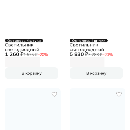
Осталось 4 штуки
Осталось 4 штуки
Светильник
Светильник
светодиодный
светодиодный
1 260 ₽
5 830 ₽
ДСП-36вт 4000К
ДСП-200вт 4000К
1 575 ₽
−
20
%
7 288 ₽
−
20
%
3600Лм IP65
21000Лм 120 гр. IP65
поликарбонат (аналог
ЛСП-2х36)
В корзину
В корзину