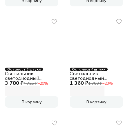
пластиковый IP65
В корзину
В корзину
белый ОНЛАЙТ
Осталось 3 штуки
Осталось 4 штуки
Светильник
Светильник
светодиодный
светодиодный
3 780 ₽
1 360 ₽
ДВО-40w 595х595х25
ДВО-40w 595х595х25
4 725 ₽
−
20
%
1 700 ₽
−
20
%
6500К 3000Лм
4000К 3000Лм
матовый с
матовый с
равномерной
равномерной
засветкой ОНЛАЙТ
засветкой ОНЛАЙТ
В корзину
В корзину