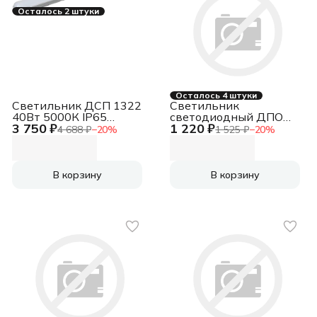
Осталось 2 штуки
Осталось 4 штуки
Светильник ДСП 1322
Светильник
40Вт 5000К IP65
светодиодный ДПО
3 750 ₽
1 220 ₽
1200мм пласт. сер. IEK
IP20 без ламп (аналог
4 688 ₽
−
20
%
1 525 ₽
−
20
%
LT-DSP0-1322-040-
ЛПО-2х36)
50-K01
В корзину
В корзину