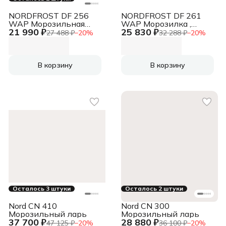
NORDFROST DF 256
NORDFROST DF 261
WAP Морозильная
WAP Морозилка ,
21 990 ₽
25 830 ₽
камера белый, 100л, 3
белый, 139л, 3 ящика
27 488 ₽
−
20
%
32 288 ₽
−
20
%
ящика
В корзину
В корзину
Осталось 3 штуки
Осталось 2 штуки
Nord CN 410
Nord CN 300
Морозильный ларь
Морозильный ларь
37 700 ₽
28 880 ₽
47 125 ₽
−
20
%
36 100 ₽
−
20
%