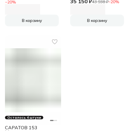
35 150 ₽
белый, 293л
43 938 ₽
−
20
%
−
20
%
В корзину
В корзину
Осталось 4 штуки
САРАТОВ 153