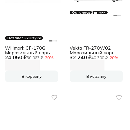
Осталось 2 штуки
Осталось 2 штуки
Willmark CF-170G
Vekta FR-270W02
Морозильный ларь
Морозильный ларь ,
24 050 ₽
32 240 ₽
белый, 165л
белый, 270л, 1 камера,
30 063 ₽
−
20
%
40 300 ₽
−
20
%
960*635*858 мм,
полезный объем 249 л.
В корзину
В корзину