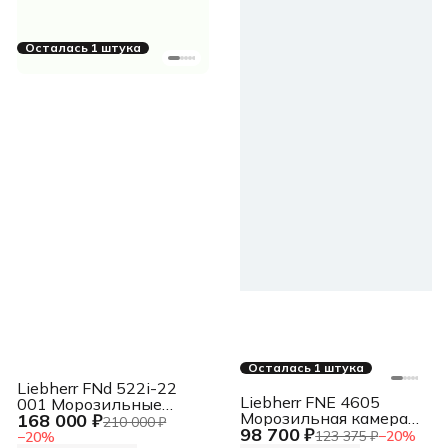
Осталась 1 штука
Осталась 1 штука
Liebherr FNd 522i-22
Liebherr FNE 4605
001 Морозильные
Морозильная камера
168 000 ₽
камеры Plus , белый,
210 000 ₽
98 700 ₽
FNe 4605, белый, 193л,
320л
123 375 ₽
−
20
%
−
20
%