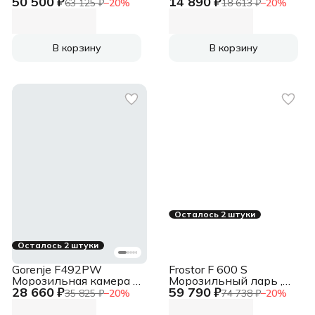
50 500 ₽
14 890 ₽
белый, 500л
белый 70Вт
63 125 ₽
−
20
%
18 613 ₽
−
20
%
В корзину
В корзину
Осталось 2 штуки
Осталось 2 штуки
Gorenje F492PW
Frostor F 600 S
Морозильная камера ,
Морозильный ларь ,
28 660 ₽
59 790 ₽
белый, 91л, 3 ящика
белый, 520л
35 825 ₽
−
20
%
74 738 ₽
−
20
%