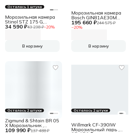
Осталась 1 штука
Морозильная камера
Морозильная камера
Bosch GIN81AE30M
Stinol STZ 175 G,
195 660 ₽
Встраиваемая
244 575 ₽
34 590 ₽
серебристый, 261 л, 4
43 238 ₽
−
20
%
−
20
%
ящика, 3 полки
В корзину
В корзину
Осталось 2 штуки
Осталось 2 штуки
Zigmund & Shtain BR 05
Willmark CF-390IW
X Морозильник ,
Морозильный ларь ,
109 990 ₽
белый, 200 л, 7 ящиков
137 488 ₽