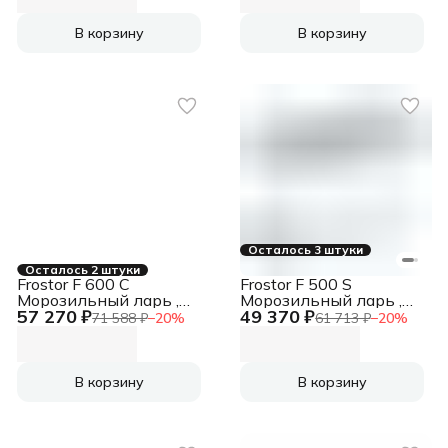
В корзину
В корзину
Осталось 3 штуки
Осталось 2 штуки
Frostor F 600 C
Frostor F 500 S
Морозильный ларь ,
Морозильный ларь ,
57 270 ₽
49 370 ₽
белый, 520л, 2 ящика
белый, 450 л
71 588 ₽
−
20
%
61 713 ₽
−
20
%
В корзину
В корзину