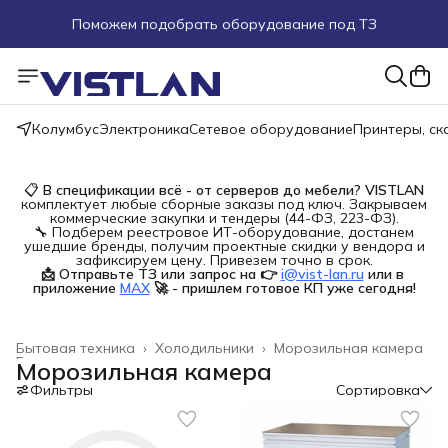
Поможем подобрать оборудование под ТЗ
Пуско-наладочные работы
Пришлите запрос на e-mail или в чат
Колумбус
Электроника
Сетевое оборудование
Принтеры, с
Более 100 000 позиций в наличии и под заказ
📋
В спецификации всё - от серверов до мебели?
VISTLAN
комплектует любые сборные заказы под ключ. Закрываем
коммерческие закупки и тендеры (44-ФЗ, 223-ФЗ).
🔧 Подберем реестровое ИТ-оборудование, достанем
ушедшие бренды, получим проектные скидки у вендора и
зафиксируем цену. Привезем точно в срок.
📩 Отправьте ТЗ или запрос на 👉
i@vist-lan.ru
или в 
приложение
MAX
🚀 - пришлем готовое КП уже сегодня!
Бытовая техника
›
Холодильники
›
Морозильная камера
Главная
›
Морозильная камера
Фильтры
Сортировка