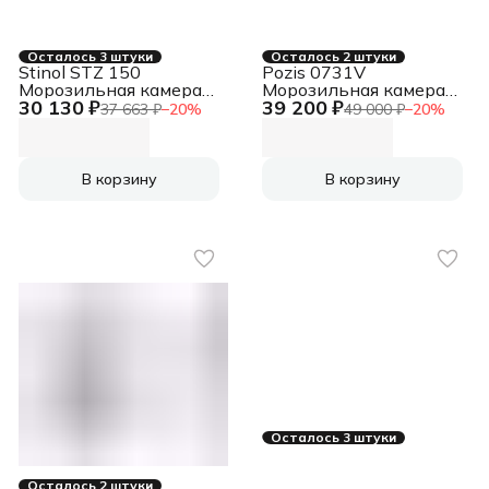
Осталось 3 штуки
Осталось 2 штуки
Stinol STZ 150
Pozis 0731V
Морозильная камера
Морозильная камера
30 130 ₽
39 200 ₽
белый, 214л, 6 ящиков
-Свияга-106-2
37 663 ₽
−
20
%
49 000 ₽
−
20
%
серебристый, 210л, 5
ящиков
В корзину
В корзину
Осталось 3 штуки
Осталось 2 штуки