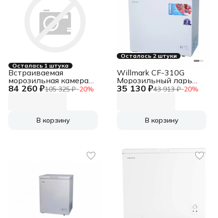
Осталось 2 штуки
Осталась 1 штука
Встраиваемая
Willmark CF-310G
морозильная камера
Морозильный ларь
84 260 ₽
35 130 ₽
DeLonghi DFI 17NFE
белый стеклянная
105 325 ₽
−
20
%
43 913 ₽
−
20
%
PAOLO
крышка, 305л
В корзину
В корзину