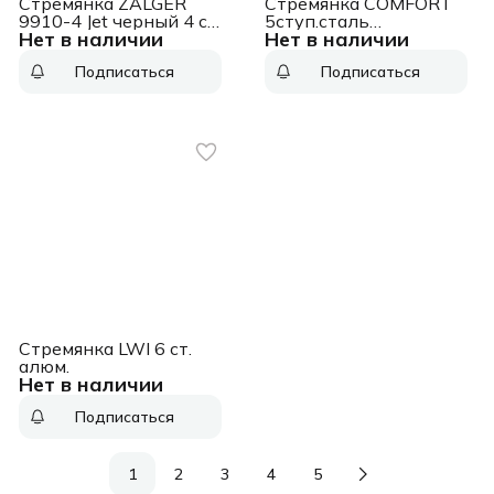
Стремянка ZALGER
Стремянка COMFORT
9910-4 Jet черный 4 cт
5ступ.сталь
Нет в наличии
Нет в наличии
с ковриком сталь
оцинк.133505
Подписаться
Подписаться
Стремянка LWI 6 cт.
алюм.
Нет в наличии
Подписаться
1
2
3
4
5