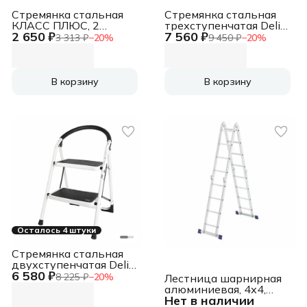
Стремянка стальная
Стремянка стальная
КЛАСС ПЛЮС, 2
трехступенчатая Deli
2 650 ₽
7 560 ₽
ШИРОКИЕ СТУПЕНИ
DL509013 макс.высота
3 313 ₽
−
20
%
9 450 ₽
−
20
%
20х30 см, верхняя
670мм, до 150кг,
площадка 45 см, до
ступени 360x270мм
120 кг, 123302
В корзину
В корзину
Осталось 4 штуки
Стремянка стальная
двухступенчатая Deli
6 580 ₽
DL509012 макс.высота
8 225 ₽
−
20
%
Лестница шарнирная
460мм, до 150кг,
алюминиевая, 4х4,
ступени 360x270мм
Нет в наличии
Россия [97882]