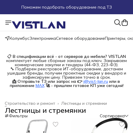
Поможем подобрать оборудование под ТЗ
Пуско-наладочные работы
Пришлите запрос на e-mail или в чат
Колумбус
Электроника
Сетевое оборудование
Принтеры, с
Более 100 000 позиций в наличии и под заказ
📋
В спецификации всё - от серверов до мебели?
VISTLAN
комплектует любые сборные заказы под ключ. Закрываем
коммерческие закупки и тендеры (44-ФЗ, 223-ФЗ).
🔧 Подберем реестровое ИТ-оборудование, достанем
ушедшие бренды, получим проектные скидки у вендора и
зафиксируем цену. Привезем точно в срок.
📩 Отправьте ТЗ или запрос на 👉
i@vist-lan.ru
или в 
приложение
MAX
🚀 - пришлем готовое КП уже сегодня!
Строительство и ремонт
›
Лестницы и стремянки
Главная
›
Лестницы и стремянки
Фильтры
Сортировка