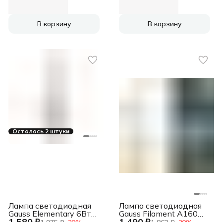
св.свеч.белый теп.
MR16 (упак.:10шт)
В корзину
В корзину
Осталось 2 штуки
Лампа светодиодная
Лампа cветодиодная
Gauss Elementary 6Вт
Gauss Filament А160
1 580 ₽
1 490 ₽
цок.:E14 свеча 220B
10W 890lm 4100К Е27