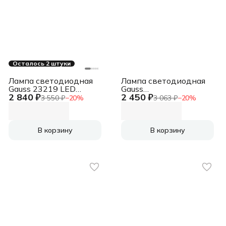
Осталось 2 штуки
Лампа светодиодная
Лампа светодиодная
Gauss 23219 LED
Gauss
2 840 ₽
2 450 ₽
Elementary A60 20W
LD102502212LED A60
3 550 ₽
−
20
%
3 063 ₽
−
20
%
E27 1520lm 3000K
globe 12W E27 4100K
1/10/40 0
В корзину
В корзину