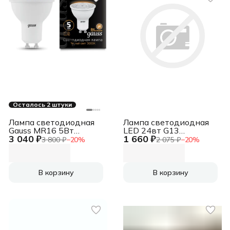
Осталось 2 штуки
Лампа светодиодная
Лампа светодиодная
Gauss MR16 5Вт
LED 24вт G13
3 040 ₽
1 660 ₽
цок.:GU10 спот 220B
дневной, установка
3 800 ₽
−
20
%
2 075 ₽
−
20
%
св.свеч.бел.теп. MR16
возможна после
(упак.:1шт)
демонтажа ПРА
(101506105)
В корзину
В корзину