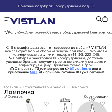
Поможем подобрать оборудование под ТЗ
Пуско-наладочные работы
Пришлите запрос на e-mail или в чат
Колумбус
Электроника
Сетевое оборудование
Принтеры, с
Более 100 000 позиций в наличии и под заказ
📋
В спецификации всё - от серверов до мебели?
VISTLAN
комплектует любые сборные заказы под ключ. Закрываем
коммерческие закупки и тендеры (44-ФЗ, 223-ФЗ).
🔧 Подберем реестровое ИТ-оборудование, достанем
ушедшие бренды, получим проектные скидки у вендора и
зафиксируем цену. Привезем точно в срок.
📩 Отправьте ТЗ или запрос на 👉
i@vist-lan.ru
или в 
приложение
MAX
🚀 - пришлем готовое КП уже сегодня!
Главная
›
Строительство и ремонт
›
Лампочка
Лампочка
Фильтры
Сортировка