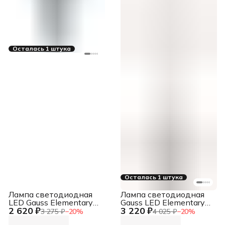
Осталась 1 штука
Осталась 1 штука
Лампа cветодиодная
Лампа светодиодная
LED Gauss Elementary
Gauss LED Elementary
2 620 ₽
3 220 ₽
MR16 GU10 9W 640lm
A67 25W E27 2100lm
3 275 ₽
−
20
%
4 025 ₽
−
20
%
3000К 13619
4100K 1/10/50 0