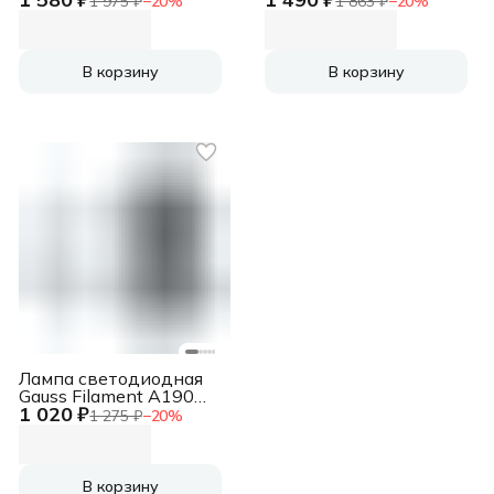
1 975 ₽
−
20
%
1 863 ₽
−
20
%
4100K
milky диммируемая
св.свеч.белый.ней. C37
LED
(упак.:10шт)
В корзину
В корзину
Лампа cветодиодная
Gauss Filament А190
1 020 ₽
10W 890lm 4100К Е27
1 275 ₽
−
20
%
milky диммируемая
LED
В корзину