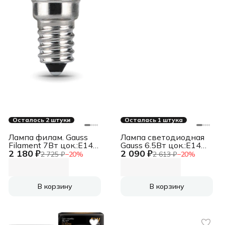
Осталось 2 штуки
Осталась 1 штука
Лампа филам. Gauss
Лампа светодиодная
Filament 7Вт цок.:E14
Gauss 6.5Вт цок.:E14
2 180 ₽
2 090 ₽
свеча 220B
свеча 220B
2 725 ₽
−
20
%
2 613 ₽
−
20
%
св.свеч.бел.нейт. CF35
св.свеч.бел.теп.
(упак.:10шт)
(упак.:10шт)
(104801207)
(104101107)
В корзину
В корзину