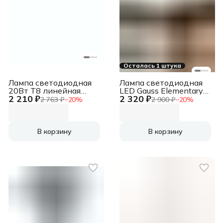
Осталась 1 штука
Лампа светодиодная
Лампа cветодиодная
20Вт T8 линейная
LED Gauss Elementary
2 210 ₽
2 320 ₽
1200мм 6500К G13
MR16 GU10 9W 660lm
2 763 ₽
−
20
%
2 900 ₽
−
20
%
230В GENERICA LL-T8-
4100К 13629
20-230-65-G13-G
В корзину
В корзину