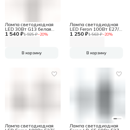
Лампа светодиодная
Лампа светодиодная
LED 30Вт G13 белая
LED Feron 100Вт Е27/
1 540 ₽
1 250 ₽
(установка возможна
Е40 дневной
1 925 ₽
−
20
%
1 563 ₽
−
20
%
после демонтажа ПРА)
В корзину
В корзину
Лампа светодиодная
Лампа светодиодная