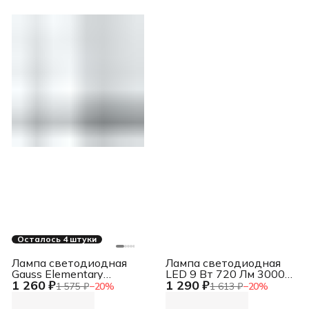
Осталось 4 штуки
Лампа светодиодная
Лампа светодиодная
Gauss Elementary
LED 9 Вт 720 Лм 3000К
1 260 ₽
1 290 ₽
23220LED A60 E27
GU5.3 (софит) теплая
1 575 ₽
−
20
%
1 613 ₽
−
20
%
10W 4100K 1/40
230/50 Jazzway (10
штук в упаковке)