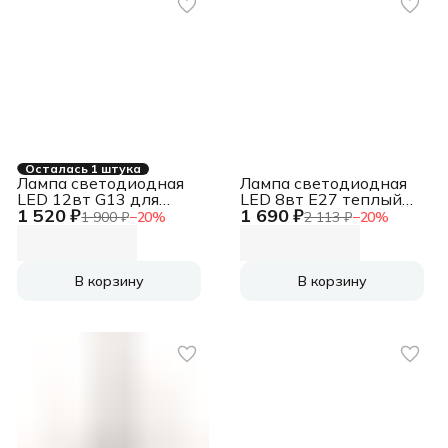
Осталась 1 штука
Лампа светодиодная
Лампа светодиодная
LED 12вт G13 для
LED 8вт E27 теплый
1 520 ₽
1 690 ₽
мясных прилавков
матовый шар ОНЛАЙТ
1 900 ₽
−
20
%
2 113 ₽
−
20
%
(установка возможна
после демонтажа ПРА)
В корзину
В корзину