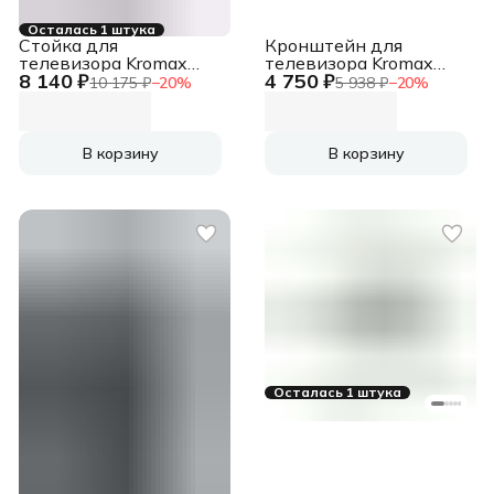
Осталась 1 штука
Стойка для
Кронштейн для
телевизора Kromax
телевизора Kromax
8 140 ₽
4 750 ₽
OMEGA-16 черный
STAR-2 черный
10 175 ₽
−
20
%
5 938 ₽
−
20
%
26"-60" макс.35кг
32"-90" макс.81кг
напольный поворот и
настенный наклон
наклон
В корзину
В корзину
Осталась 1 штука