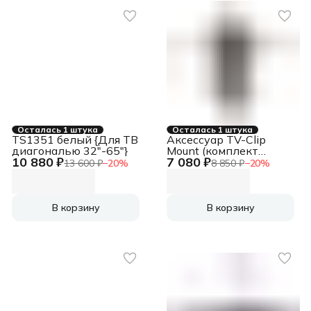
300x300, 300x400,
300x400, 400x200,
400x200, 400x300
400x300
Осталась 1 штука
Осталась 1 штука
TS1351 белый {Для ТВ
Аксессуар TV-Clip
диагональю 32"-65"}
Mount (комплект
10 880 ₽
7 080 ₽
крепления
13 600 ₽
−
20
%
8 850 ₽
−
20
%
терминалов на ТВ-
панель), шт TV-Clip
Mount (комплект
крепления
В корзину
В корзину
терминалов на ТВ-
панель), шт