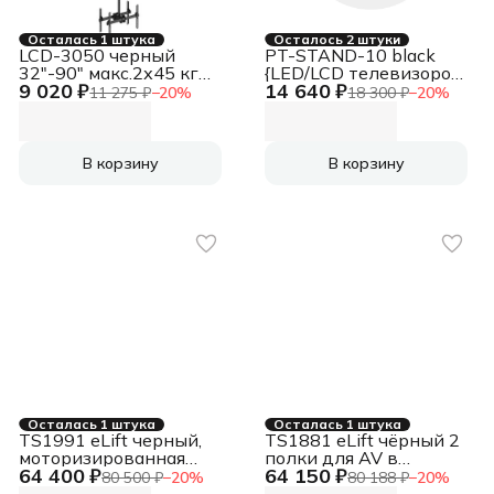
Осталась 1 штука
Осталось 2 штуки
LCD-3050 черный
PT-STAND-10 black
32"-90" макс.2х45 кг
{LED/LCD телевизоров
9 020 ₽
14 640 ₽
потолочный поворот и
32"-65", max 45 кг,
11 275 ₽
−
20
%
18 300 ₽
−
20
%
наклон
наполная, высота 1690
мм, max VESA 600x400
мм}
В корзину
В корзину
Осталась 1 штука
Осталась 1 штука
TS1991 eLift черный,
TS1881 eLift чёрный 2
моторизированная
полки для AV в
64 400 ₽
64 150 ₽
стойка для телевизора
комплкте Для
80 500 ₽
−
20
%
80 188 ₽
−
20
%
с кронштейном
телевизоров