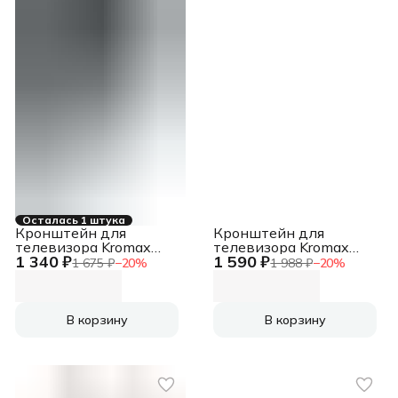
Осталась 1 штука
Кронштейн для
Кронштейн для
телевизора Kromax
телевизора Kromax
1 340 ₽
1 590 ₽
OPTIMA-201 черный
CORBEL-7 черный
1 675 ₽
−
20
%
1 988 ₽
−
20
%
19"-43" макс.19кг
22"-65" макс.30кг
настенный поворот и
настенный поворот и
наклон
наклон
В корзину
В корзину