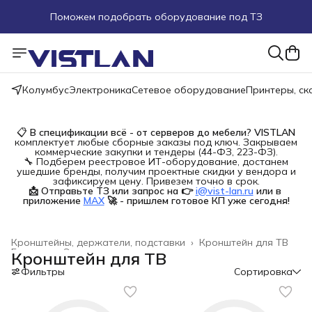
Поможем подобрать оборудование под ТЗ
Пуско-наладочные работы
Пришлите запрос на e-mail или в чат
Колумбус
Электроника
Сетевое оборудование
Принтеры, с
Более 100 000 позиций в наличии и под заказ
📋
В спецификации всё - от серверов до мебели?
VISTLAN
комплектует любые сборные заказы под ключ. Закрываем
коммерческие закупки и тендеры (44-ФЗ, 223-ФЗ).
🔧 Подберем реестровое ИТ-оборудование, достанем
ушедшие бренды, получим проектные скидки у вендора и
зафиксируем цену. Привезем точно в срок.
📩 Отправьте ТЗ или запрос на 👉
i@vist-lan.ru
или в 
приложение
MAX
🚀 - пришлем готовое КП уже сегодня!
Кронштейны, держатели, подставки
›
Кронштейн для ТВ
Главная
›
Электроника
›
Кронштейн для ТВ
Фильтры
Сортировка