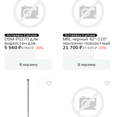
Осталась 1 штука
Осталась 1 штука
DSM-P0270 для
M8L черный 42"-110"
видеостен для
наклонно-поворотный
5 560 ₽
21 700 ₽
панелей 43"-70", VESA
6 950 ₽
−
20
%
27 125 ₽
−
20
%
макс. 600х400мм, до
45кг, POP-OUT,
микрорегулировки
высоты и уровня
В корзину
В корзину