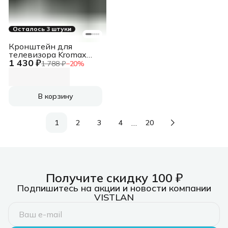
Осталось 3 штуки
Кронштейн для
телевизора Kromax
1 430 ₽
CORBEL-3 черный
1 788 ₽
−
20
%
10"-32" макс.25кг
настенный поворот и
наклон
В корзину
…
1
2
3
4
20
Получите скидку 100 ₽
Подпишитесь на акции и новости компании
VISTLAN