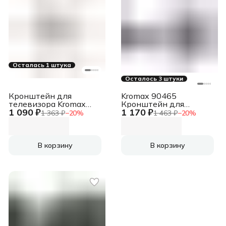
Осталась 1 штука
Осталось 3 штуки
Кронштейн для
Kromax 90465
телевизора Kromax
Кронштейн для
1 090 ₽
1 170 ₽
CORBEL-6 черный
телевизора CORBEL-5
1 363 ₽
−
20
%
1 463 ₽
−
20
%
22"-65" макс.30кг
черный 15"-42"
настенный поворот и
макс.25кг настенный
наклон
поворот и наклон
В корзину
В корзину