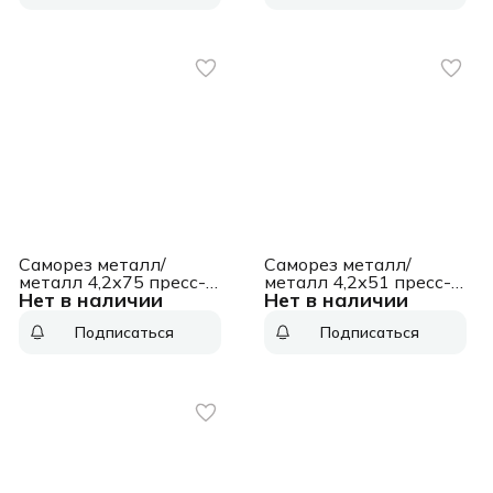
Саморез металл/
Саморез металл/
металл 4,2х75 пресс-
металл 4,2х51 пресс-
Нет в наличии
Нет в наличии
шайба острый
шайба сверло
оцинкованный
оцинкованный
Подписаться
Подписаться
(18000шт)
(3000шт)