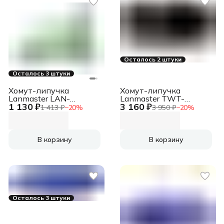
Осталось 2 штуки
Осталось 3 штуки
Хомут-липучка
Хомут-липучка
Lanmaster LAN-
Lanmaster TWT-
1 130 ₽
3 160 ₽
VCM310-GN 310x16мм
VCM30M-BK
1 413 ₽
−
20
%
3 950 ₽
−
20
%
(упак:20шт) нейлон/
30000x20мм
полиэтилен внутри
(упак:1шт) нейлон 6.6
помещений зеленый
внутри помещений
черный
В корзину
В корзину
Осталось 3 штуки