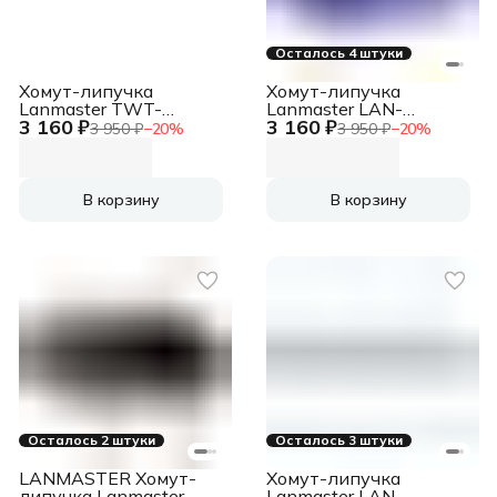
Осталось 4 штуки
Хомут-липучка
Хомут-липучка
Lanmaster TWT-
Lanmaster LAN-
3 160 ₽
3 160 ₽
VCM30M-BL
VCM30M-BL
3 950 ₽
−
20
%
3 950 ₽
−
20
%
30000x20мм
30000x20мм
(упак:1шт) нейлон 6.6
(упак:1шт) нейлон/
внутри помещений
полиэтилен внутри
синий
помещений синий
В корзину
В корзину
Осталось 2 штуки
Осталось 3 штуки
LANMASTER Хомут-
Хомут-липучка
липучка Lanmaster
Lanmaster LAN-