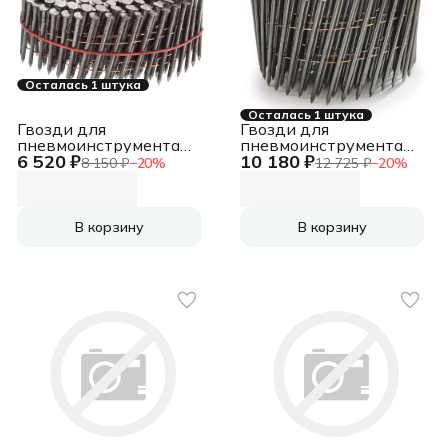
Осталась 1 штука
Осталась 1 штука
Гвозди для
Гвозди для
пневмоинструмента
пневмоинструмента
6 520 ₽
10 180 ₽
Fubag 140143
Fubag 140194
8 150 ₽
−
20
%
12 725 ₽
−
20
%
В корзину
В корзину