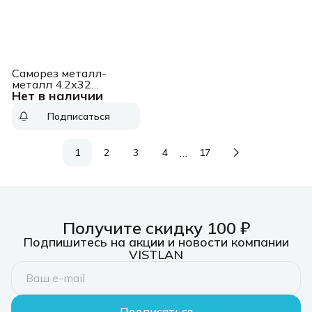
Саморез металл-
металл 4.2х32
Нет в наличии
прессшайба сверло
цинк (уп.50шт)
Подписаться
европодвес
СТРОЙМЕТИЗ 299545
…
1
2
3
4
17
Получите скидку 100 ₽
Подпишитесь на акции и новости компании
VISTLAN
Подписаться