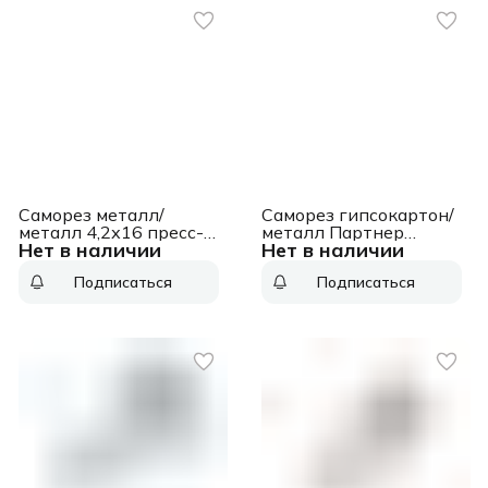
Саморез металл/
Саморез гипсокартон/
металл 4,2х16 пресс-
металл Партнер
Нет в наличии
Нет в наличии
шайба острый
3,5х51 черный (200шт)
оцинкованный
- контейнер
Подписаться
Подписаться
(12000шт)