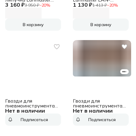
3 160 ₽
1 130 ₽
LAN-VCM30M-BK
VCM310-BK 310x16мм
3 950 ₽
−
20
%
1 413 ₽
−
20
%
30000x20мм
(упак:20шт) нейлон/
(упак:1шт) нейлон/
полиэтилен внутри
полиэтилен внутри
помещений черный
помещений черный
В корзину
В корзину
Гвозди для
Гвозди для
пневмоинструмента
пневмоинструмента
Нет в наличии
Нет в наличии
Fubag 140144.1
Matrix 57616 серый
Подписаться
Подписаться