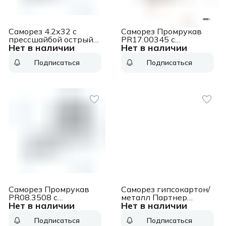
Саморез 4.2х32 с
Саморез Промрукав
прессшайбой острый
PR17.00345 с
Нет в наличии
Нет в наличии
цинк (уп.500шт)
прессшайбой
Промрукав PR08.3649
усиленный ГОСТ
Подписаться
Подписаться
4.2х32 (уп.100шт)
Саморез Промрукав
Саморез гипсокартон/
PR08.3508 с
металл Партнер
Нет в наличии
Нет в наличии
прессшайбой 4.2х25
4,2х90 черный (100шт)
острый цинк
- ведро
Подписаться
Подписаться
(уп.500шт)