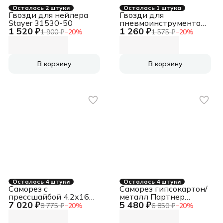
Осталось 2 штуки
Осталась 1 штука
Гвозди для нейлера
Гвозди для
Stayer 31530-50
пневмоинструмента
1 520 ₽
1 260 ₽
Patriot PNF 50S
1 900 ₽
−
20
%
1 575 ₽
−
20
%
серебристый
В корзину
В корзину
Осталось 4 штуки
Осталось 4 штуки
Саморез с
Саморез гипсокартон/
прессшайбой 4.2х16
металл Партнер
7 020 ₽
5 480 ₽
острый покрытие цинк
3.5х19 черный
8 775 ₽
−
20
%
6 850 ₽
−
20
%