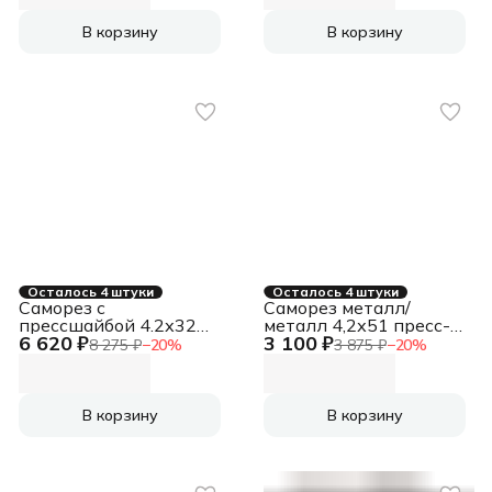
В корзину
В корзину
Осталось 4 штуки
Осталось 4 штуки
Саморез с
Саморез металл/
прессшайбой 4.2х32
металл 4,2х51 пресс-
6 620 ₽
3 100 ₽
острый покрытие цинк
шайба острый
8 275 ₽
−
20
%
3 875 ₽
−
20
%
оцинкованный
(3000шт)
В корзину
В корзину