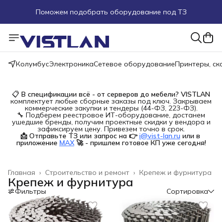
Поможем подобрать оборудование под ТЗ
Пуско-наладочные работы
Пришлите запрос на e-mail или в чат
Колумбус
Электроника
Сетевое оборудование
Принтеры, с
Более 100 000 позиций в наличии и под заказ
📋
В спецификации всё - от серверов до мебели?
VISTLAN
комплектует любые сборные заказы под ключ. Закрываем
коммерческие закупки и тендеры (44-ФЗ, 223-ФЗ).
🔧 Подберем реестровое ИТ-оборудование, достанем
ушедшие бренды, получим проектные скидки у вендора и
зафиксируем цену. Привезем точно в срок.
📩 Отправьте ТЗ или запрос на 👉
i@vist-lan.ru
или в 
приложение
MAX
🚀 - пришлем готовое КП уже сегодня!
Главная
›
Строительство и ремонт
›
Крепеж и фурнитура
Крепеж и фурнитура
Фильтры
Сортировка