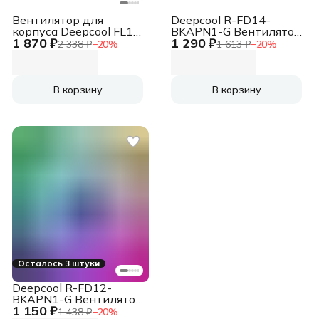
Вентилятор для
Deepcool R-FD14-
корпуса Deepcool FL12
BKAPN1-G Вентилятор
1 870 ₽
1 290 ₽
ARGB 120х120x25
для корпуса FD14
2 338 ₽
−
20
%
1 613 ₽
−
20
%
черный 4-pin 32дБ (R-
ARGB черный, 140 мм,
FL12-BKAPN1-G) Ret
1650 об/мин, 25.2 дБ, 4
pin
В корзину
В корзину
Осталось 3 штуки
Deepcool R-FD12-
BKAPN1-G Вентилятор
1 150 ₽
для корпуса FD12
1 438 ₽
−
20
%