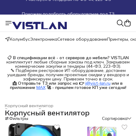
Поможем подобрать оборудование под ТЗ
Пуско-наладочные работы
Пришлите запрос на e-mail или в чат
Колумбус
Электроника
Сетевое оборудование
Принтеры, с
Более 100 000 позиций в наличии и под заказ
📋
В спецификации всё - от серверов до мебели?
VISTLAN
комплектует любые сборные заказы под ключ. Закрываем
коммерческие закупки и тендеры (44-ФЗ, 223-ФЗ).
🔧 Подберем реестровое ИТ-оборудование, достанем
ушедшие бренды, получим проектные скидки у вендора и
зафиксируем цену. Привезем точно в срок.
📩 Отправьте ТЗ или запрос на 👉
i@vist-lan.ru
или в 
приложение
MAX
🚀 - пришлем готовое КП уже сегодня!
Корпусный вентилятор
Электроника
›
Системы охлаждения для компьютеров
›
Корпусный вентилятор
Главная
›
Фильтры
Сортировка