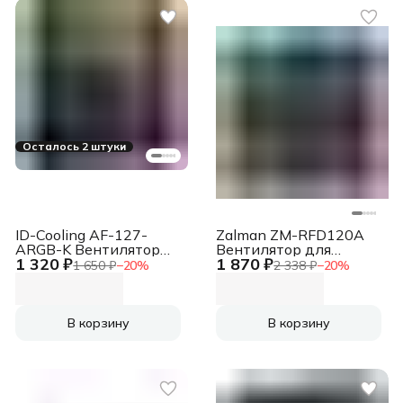
Осталось 2 штуки
ID-Cooling AF-127-
Zalman ZM-RFD120A
ARGB-K Вентилятор
Вентилятор для
1 320 ₽
1 870 ₽
для корпуса черный,
корпуса черный, 120
1 650 ₽
−
20
%
2 338 ₽
−
20
%
120 мм, 2000 об/мин,
мм, 1500 об/мин, 25.6
29.9 дБ, 4 pin
дБ, 3 pin
В корзину
В корзину