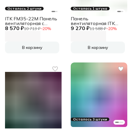
Осталось 2 штуки
Осталась 1 штука
ITK FM35-22M Панель
Панель
вентиляторная с
вентиляторная ITK
8 570 ₽
9 270 ₽
выключателем и
(FM35-32M) 3 вент. с
10 713 ₽
−
20
%
11 588 ₽
−
20
%
термостатом 2 модуля
термостатом серый
серая
(упак.:1шт)
В корзину
В корзину
Осталось 3 штуки