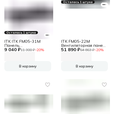
Осталась 1 штука
Осталась 1 штука
ITK ITK FM05-31M
ITK FM05-22M
Панель
Вентиляторная панель
9 040 ₽
51 890 ₽
вентиляторная 3 вент.
с выключателем и
11 300 ₽
−
20
%
64 863 ₽
−
20
%
черный (упак.:1шт)
термостатом 2 модуля
черная
В корзину
В корзину