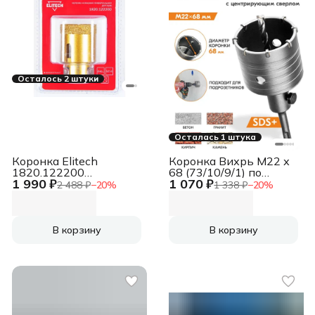
Осталось 2 штуки
Осталась 1 штука
Коронка Elitech
Коронка Вихрь М22 х
1820.122200
68 (73/10/9/1) по
1 990 ₽
1 070 ₽
универсал. Д=40мм
бетону (1пред.) для
2 488 ₽
−
20
%
1 338 ₽
−
20
%
(1пред.) для
шуруповертов/дрелей
угл.шлифм.
В корзину
В корзину