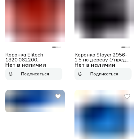
Коронка Elitech
Коронка Stayer 2956-
1820.062200
1,5 по дереву (7пред.)
Нет в наличии
Нет в наличии
универсал. Д=68мм
для дрелей/
(1пред.) для дрелей
перфораторов
Подписаться
Подписаться