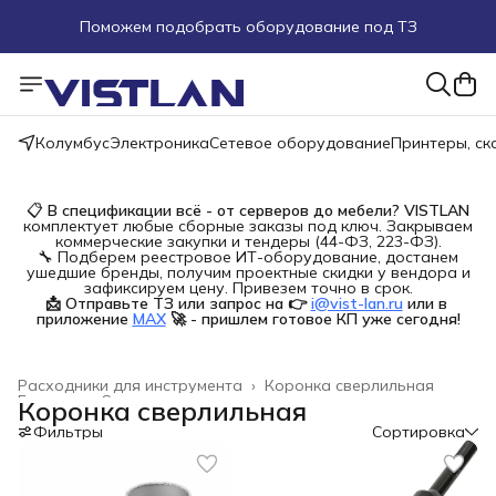
Поможем подобрать оборудование под ТЗ
Пуско-наладочные работы
Пришлите запрос на e-mail или в чат
Колумбус
Электроника
Сетевое оборудование
Принтеры, с
Более 100 000 позиций в наличии и под заказ
📋
В спецификации всё - от серверов до мебели?
VISTLAN
комплектует любые сборные заказы под ключ. Закрываем
коммерческие закупки и тендеры (44-ФЗ, 223-ФЗ).
🔧 Подберем реестровое ИТ-оборудование, достанем
ушедшие бренды, получим проектные скидки у вендора и
зафиксируем цену. Привезем точно в срок.
📩 Отправьте ТЗ или запрос на 👉
i@vist-lan.ru
или в 
приложение
MAX
🚀 - пришлем готовое КП уже сегодня!
Расходники для инструмента
›
Коронка сверлильная
Главная
›
Строительство и ремонт
›
Коронка сверлильная
Фильтры
Сортировка