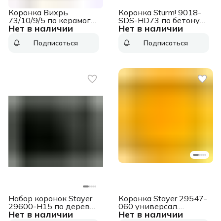
Коронка Вихрь
Коронка Sturm! 9018-
73/10/9/5 по керамогр/
SDS-HD73 по бетону
Нет в наличии
Нет в наличии
кер Д=35мм Дл=70мм
Д=73мм (1пред.) для
(1пред.) для
перфораторов
Подписаться
Подписаться
шуруповертов/дрелей
Набор коронок Stayer
Коронка Stayer 29547-
29600-H15 по дереву
060 универсал.
Нет в наличии
Нет в наличии
(15пред.) для дрелей/
(1пред.) для дрелей/