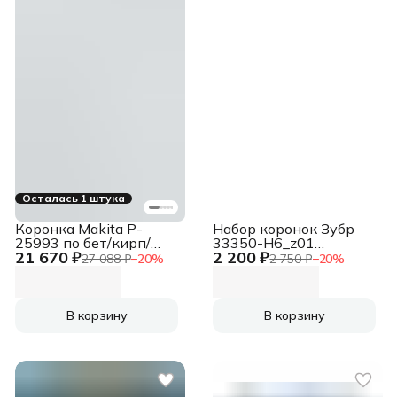
Осталась 1 штука
Коронка Makita P-
Набор коронок Зубр
25993 по бет/кирп/
33350-H6_z01
21 670 ₽
2 200 ₽
камн Д=100мм
универсал. (6пред.)
27 088 ₽
−
20
%
2 750 ₽
−
20
%
Дл=550мм (1пред.)
для шуруповертов/
для перфораторов
дрелей
В корзину
В корзину