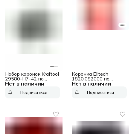
Набор коронок Kraftool
Коронка Elitech
29580-H7-42 по
1820.082000 по
Нет в наличии
Нет в наличии
дереву Д=62мм
керамогр. Д=50мм
(7пред.) для дрелей
(1пред.) для дрелей
Подписаться
Подписаться