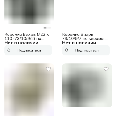
Коронка Вихрь М22 х
Коронка Вихрь
110 (73/10/9/2) по
73/10/9/7 по керамогр/
Нет в наличии
Нет в наличии
бетону (1пред.) для
кер Д=55мм Дл=70мм
шуруповертов/дрелей
(1пред.) для
Подписаться
Подписаться
шуруповертов/дрелей