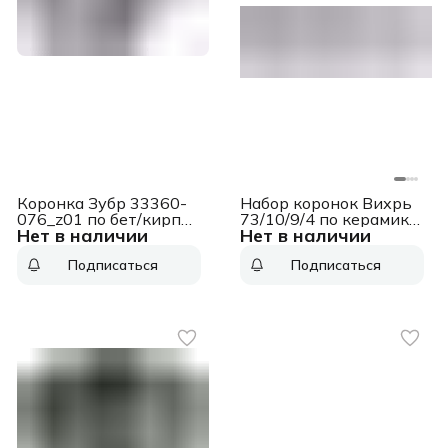
Коронка Зубр 33360-
Набор коронок Вихрь
076_z01 по бет/кирп
73/10/9/4 по керамике
Нет в наличии
Нет в наличии
Д=76мм (1пред.) для
(1пред.) для
дрелей/перфораторов
шуруповертов/дрелей
Подписаться
Подписаться