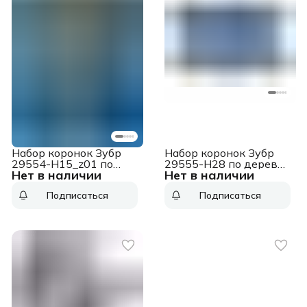
Набор коронок Зубр
Набор коронок Зубр
29554-H15_z01 по
29555-H28 по дереву
Нет в наличии
Нет в наличии
дереву (15пред.) для
(28пред.) для
шуруповертов/дрелей
шуруповертов/дрелей
Подписаться
Подписаться