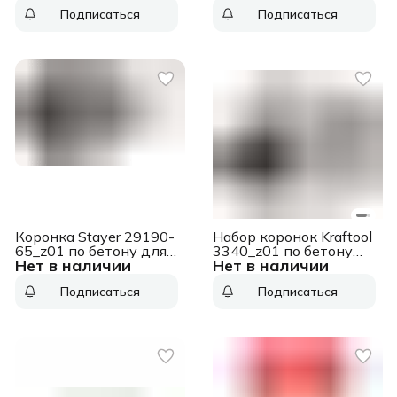
перфораторов
перфораторов
Подписаться
Подписаться
Коронка Stayer 29190-
Набор коронок Kraftool
65_z01 по бетону для
3340_z01 по бетону
Нет в наличии
Нет в наличии
перфораторов
(6пред.) для
шуруповертов/дрелей
Подписаться
Подписаться