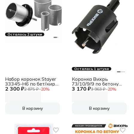
Осталось 2 штуки
Осталась 1 штука
Набор коронок Stayer
Коронка Вихрь
33345-H6 по бет/кирп
73/10/9/9 по бетону
2 300 ₽
3 170 ₽
(6пред.) для дрелей/
(1пред.) для
2 875 ₽
−
20
%
3 963 ₽
−
20
%
перфораторов
перфораторов
В корзину
В корзину