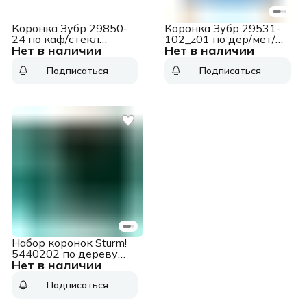
Коронка Зубр 29850-
Коронка Зубр 29531-
24 по каф/стекл
102_z01 по дер/мет/
Нет в наличии
Нет в наличии
Д=24мм (1пред.) для
пласт (1пред.) для
шуруповертов/дрелей
дрелей/перфораторов
Подписаться
Подписаться
Набор коронок Sturm!
5440202 по дереву
Нет в наличии
(15пред.) для
шуруповертов
Подписаться