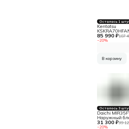
Осталась 1 шту
Kentatsu
KSKRA70HFA
85 990 ₽
Канальный
107 4
кондиционер
−
20
%
В корзину
Осталось 3 шту
Daichi MIR35
Наружный бл
31 300 ₽
кондиционер
39 12
−
20
%