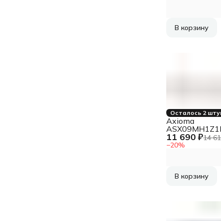
В корзину
Осталось 2 шту
Axioma
ASX09MH1Z1
11 690 ₽
Внутренний 
14 61
мультисисте
−
20
%
В корзину