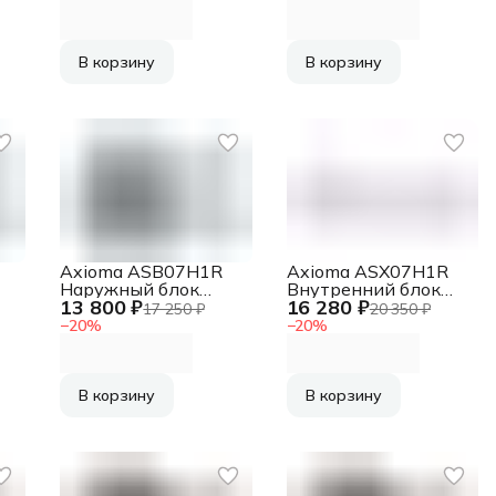
В корзину
В корзину
Axioma ASB07H1R
Axioma ASX07H1R
Наружный блок
Внутренний блок
13 800 ₽
16 280 ₽
кондиционера
кондиционера
17 250 ₽
20 350 ₽
−
20
%
−
20
%
В корзину
В корзину