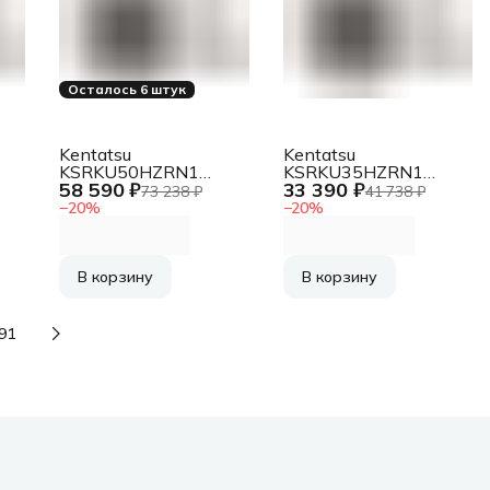
Осталось 6 штук
Kentatsu
Kentatsu
KSRKU50HZRN1
KSRKU35HZRN1
58 590 ₽
33 390 ₽
Наружный блок
Наружный блок
73 238 ₽
41 738 ₽
кондиционера
кондиционера
−
20
%
−
20
%
В корзину
В корзину
91