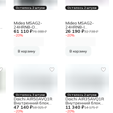
Осталось 2 штуки
Осталось 2 штуки
Midea MSAG2-
Midea MSAG2-
-
24HRN8-O
24HRN8-I
61 110 ₽
26 190 ₽
Наружный блок
Внутренний блок
76 388 ₽
32 738 ₽
кондиционера
кондиционера
−
20
%
−
20
%
В корзину
В корзину
Осталось 3 штуки
Осталось 2 штуки
Daichi AIR50AVQ1R
Daichi AIR35AVQ1R
Внутренний блок
Внутренний блок
47 140 ₽
11 340 ₽
кондиционера
кондиционера
58 925 ₽
14 175 ₽
−
20
%
−
20
%