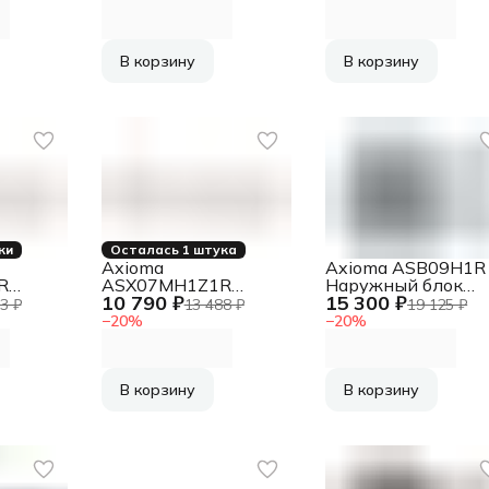
В корзину
В корзину
ки
Осталась 1 штука
Axioma
Axioma ASB09H1R
R
ASX07MH1Z1R
Наружный блок
10 790 ₽
15 300 ₽
блок
Внутренний блок
кондиционера
3 ₽
13 488 ₽
19 125 ₽
мы
мультисистемы
−
20
%
−
20
%
В корзину
В корзину