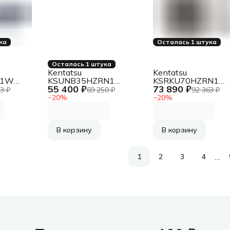
ка
Осталась 1 штука
Осталась 1 штука
Kentatsu
Kentatsu
N1W
KSUNB35HZRN1
KSRKU70HZRN1
55 400 ₽
73 890 ₽
блок
Наружный блок
Наружный блок
3 ₽
69 250 ₽
92 363 ₽
а
кондиционера
кондиционера
−
20
%
−
20
%
В корзину
В корзину
…
1
2
3
4