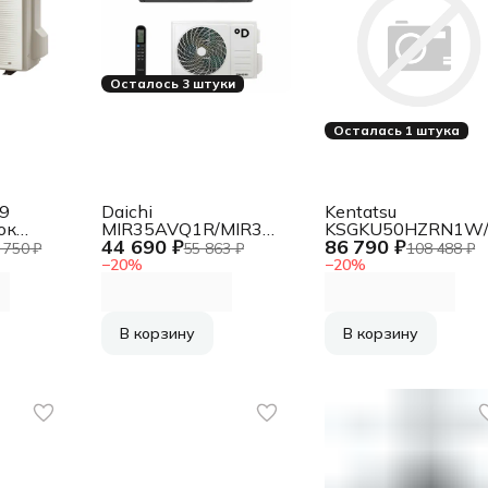
Осталось 3 штуки
Осталась 1 штука
A9
Daichi
Kentatsu
ок
MIR35AVQ1R/MIR35FV1R
KSGKU50HZRN1W
44 690 ₽
86 790 ₽
а
Бытовой
Бытовой
 750 ₽
55 863 ₽
108 488 ₽
кондиционер
кондиционер
−
20
%
−
20
%
В корзину
В корзину