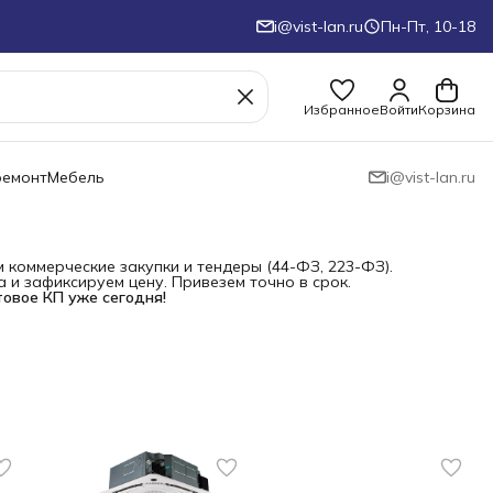
i@vist-lan.ru
Пн-Пт, 10-18
Избранное
Войти
Корзина
ремонт
Мебель
i@vist-lan.ru
коммерческие закупки и тендеры (44-ФЗ, 223-ФЗ).
и зафиксируем цену. Привезем точно в срок.
товое КП уже сегодня!