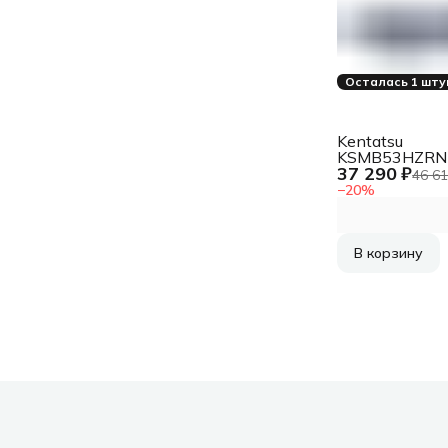
Осталась 1 шту
Kentatsu
KSMB53HZR
37 290 ₽
Внутренний 
46 61
кондиционер
−
20
%
В корзину