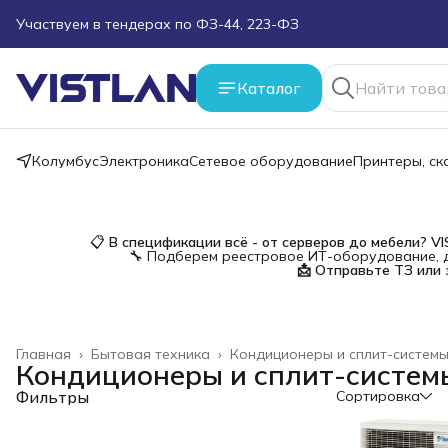
Поможем подобрать оборудование под ТЗ
Пуско-наладочные работы
Каталог
Пришлите запрос на e-mail или в чат
Колумбус
Электроника
Сетевое оборудование
Принтеры, с
Более 100 000 позиций в наличии и под заказ
📋
В спецификации всё - от серверов до мебели?
V
🔧 Подберем реестровое ИТ-оборудование, д
📩 Отправьте ТЗ или 
Главная
›
Бытовая техника
›
Кондиционеры и сплит-систем
Кондиционеры и сплит-систем
Фильтры
Сортировка