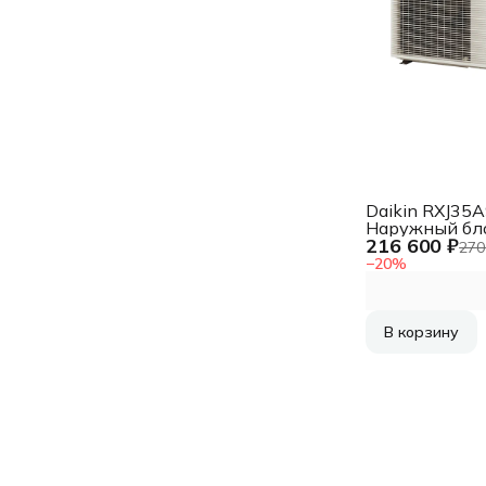
Daikin RXJ35
Наружный бл
216 600 ₽
кондиционер
270
−
20
%
В корзину