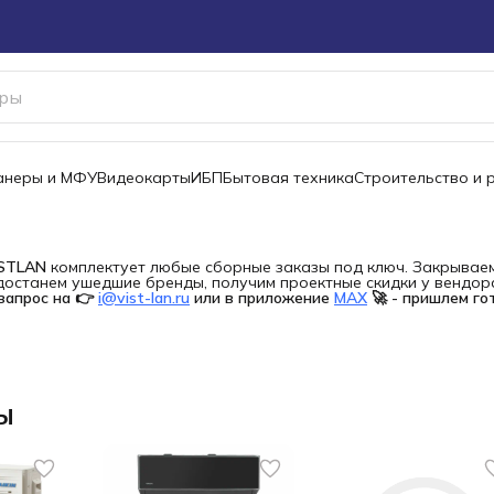
канеры и МФУ
Видеокарты
ИБП
Бытовая техника
Строительство и 
ISTLAN
комплектует любые сборные заказы под ключ. Закрываем 
останем ушедшие бренды, получим проектные скидки у вендора 
запрос на 👉
i@vist-lan.ru
или в приложение
MAX
🚀 - пришлем го
ы
ы