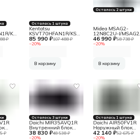
Осталось 2 штуки
ка
Осталась 1 штука
Kentatsu
Midea MSAG2-
N1R/KSUTB70HFAN1L
KSVT70HFAN1R/KSUTB70HFAN1L/KPU95-
12N8C2U-I/MSAG2
85 990 ₽
46 990 ₽
DR Кассетный
12N8C2U-O
88 ₽
107 488 ₽
58 738 ₽
кондиционер
Бытовой
−
20
%
−
20
%
кондиционер
В корзину
В корзину
ки
Осталось 3 штуки
Осталась 1 штука
FV1R
Daichi MIR35AVQ1R
Daichi AIR50FV1R
ок
Внутренний блок
Наружный блок
38 830 ₽
42 140 ₽
а
кондиционера
кондиционера
5 ₽
48 538 ₽
52 675 ₽
−
20
%
−
20
%