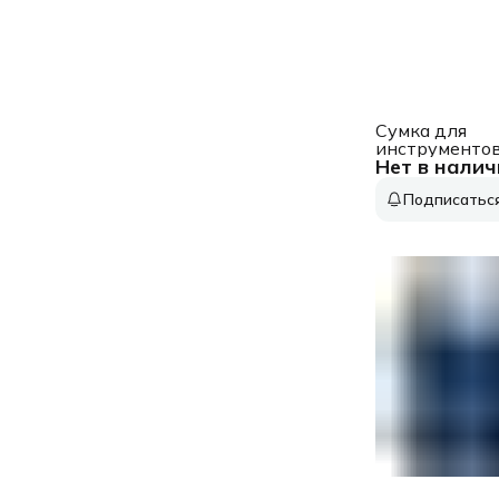
Сумка для
инструменто
Нет в налич
Denzel 90294
1отд. 22карм.
Подписатьс
черный/желт