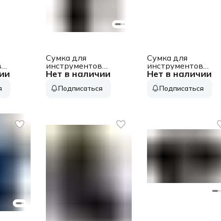
Сумка для
Сумка для
в
инструментов
инструментов
ии
Нет в наличии
Нет в наличии
 12л
Knipex KN-
Berger Ленс 2отд.
002072V04XS
11карм. черный
я
Подписаться
Подписаться
ый
1карм. черный/
(BG1197)
красный