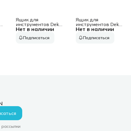
Ящик для
Ящик для
o
инструментов Deko
инструментов Deko
Нет в наличии
Нет в наличии
Tool box 23M 23л
Tool box 18M 18л
-
1отд. 2карм.
1отд. 2карм.
Подписаться
Подписаться
серебристый/
серебристый/
черный (085-3003)
черный (085-3002)
N
саться
 рассылки