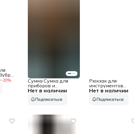
ля
Зубр
₽
−
20
%
Сумка Сумка для
Рюкзак для
приборов и
инструментов
Нет в наличии
Нет в наличии
инструментов
Kraftool Industrie
LANTESTER, малая
38745 36л 49карм.
Подписаться
Подписаться
Сумка для приборов
серый
и инструментов
LANTESTER, малая