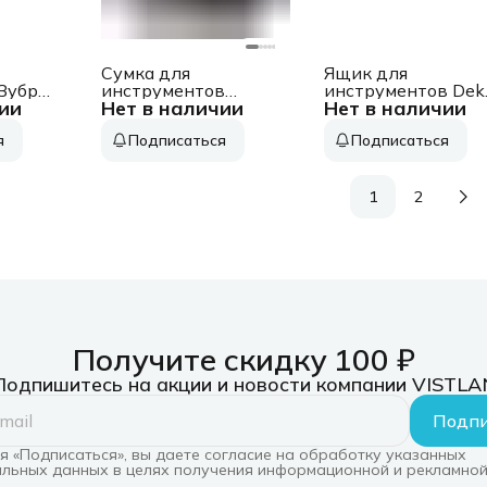
Сумка для
Ящик для
Зубр
инструментов
инструментов Dek
ии
Нет в наличии
Нет в наличии
Kraftool KH-5 5карм.
Tool box 32P 32л
черный/желтый
1отд. черный (085
я
Подписаться
Подписаться
(38769)
3001)
1
2
Получите скидку 100 ₽
Подпишитесь на акции и новости компании VISTLA
Подпи
 «Подписаться», вы даете согласие на обработку указанных
льных данных в целях получения информационной и рекламной