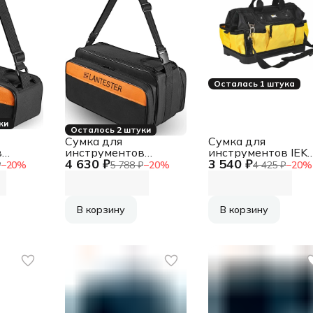
Осталась 1 штука
ки
Осталось 2 штуки
Сумка для
Сумка для
в
инструментов
инструментов IEK
4 630 ₽
3 540 ₽
д.
Lanmaster 3отд.
BG-02 желтый/
₽
−
20
%
5 788 ₽
−
20
%
4 425 ₽
−
20
%
жевый
черный/оранжевый
черный (A2L5-
(LAN-BAG-L)
BG12-02-K02)
В корзину
В корзину