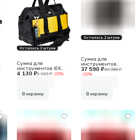
Осталось 2 штуки
Осталось 2 штуки
Сумка для
Сумка для
инструментов
инструментов IEK
37 590 ₽
Knipex LightPack
46 988 ₽
4 130 ₽
BG-01 желтый/
черный (KN-
5 163 ₽
−
20
%
−
20
%
черный (A2L5-
002108LE)
BG11-01-K02)
В корзину
В корзину