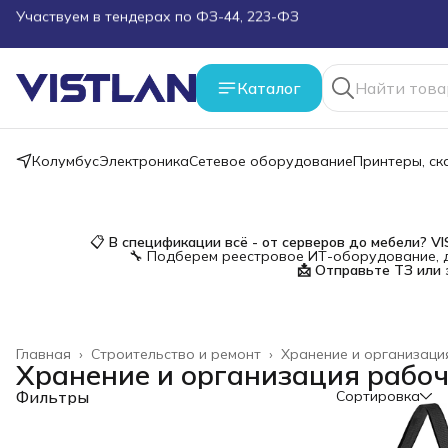
Поможем подобрать оборудование под ТЗ
Пуско-наладочные работы
Каталог
Пришлите запрос на e-mail или в чат
Колумбус
Электроника
Сетевое оборудование
Принтеры, с
Более 100 000 позиций в наличии и под заказ
📋
В спецификации всё - от серверов до мебели?
V
🔧 Подберем реестровое ИТ-оборудование, д
📩 Отправьте ТЗ или 
Главная
›
Строительство и ремонт
›
Хранение и организаци
Хранение и организация рабоч
Фильтры
Сортировка