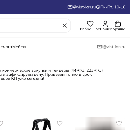
i@vist-lan.ru
Пн-Пт, 10-18
Избранное
Войти
Корзина
ремонт
Мебель
i@vist-lan.ru
коммерческие закупки и тендеры (44-ФЗ, 223-ФЗ).
и зафиксируем цену. Привезем точно в срок.
товое КП уже сегодня!