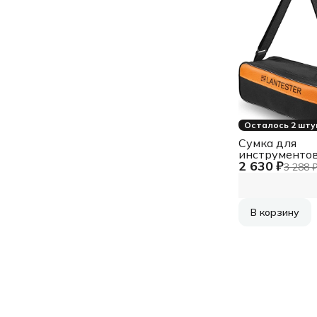
Осталось 2 шту
Сумка для
инструменто
2 630 ₽
Lanmaster 1от
3 288 
черный/оран
(LAN-BAG-M)
В корзину