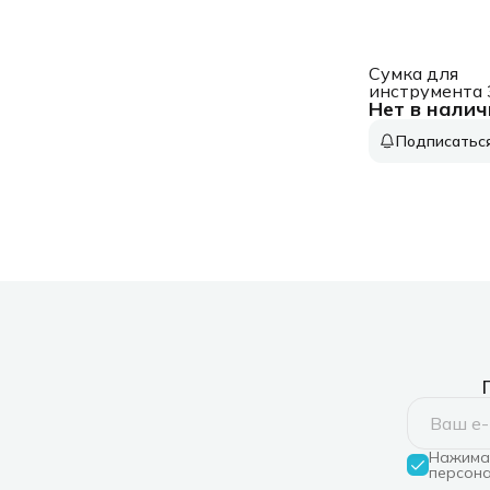
Сумка для
инструмента 
Нет в налич
38632
Подписатьс
Нажимая
персона