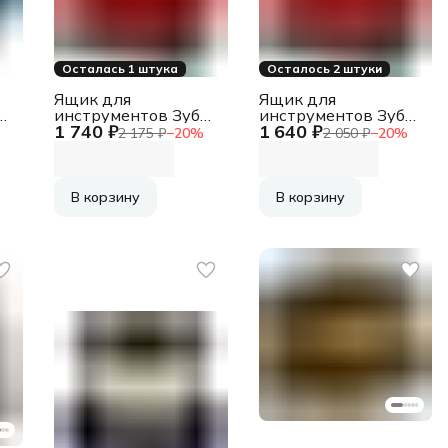
Осталась 1 штука
Осталось 2 штуки
Ящик для
Ящик для
инструментов Зубр
инструментов Зубр
1 740 ₽
1 640 ₽
Master 38323-23
38323-20 33л
2 175 ₽
−
20
%
2 050 ₽
−
20
%
50л красный/
красный/черный
черный
В корзину
В корзину