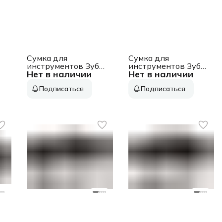
Сумка для
Сумка для
инструментов Зубр
инструментов Зубр
Нет в наличии
Нет в наличии
38654 13карм.
38650 10карм.
черный
черный
Подписаться
Подписаться