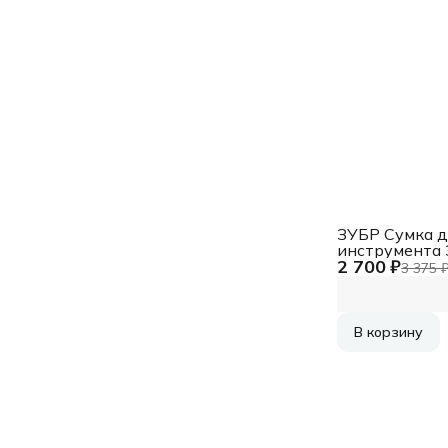
ЗУБР Сумка д
инструмента 
2 700 ₽
38640
3 375 
В корзину