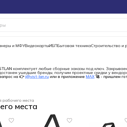
канеры и МФУ
Видеокарты
ИБП
Бытовая техника
Строительство и 
ISTLAN
комплектует любые сборные заказы под ключ. Закрываем 
останем ушедшие бренды, получим проектные скидки у вендора 
запрос на 👉
i@vist-lan.ru
или в приложение
MAX
🚀 - пришлем го
я рабочего места
его места