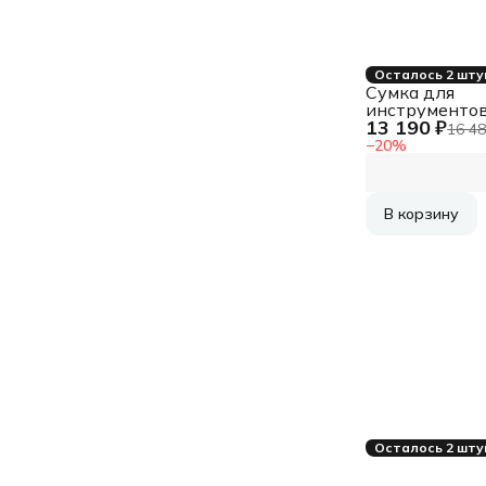
Осталось 2 шту
Сумка для
инструменто
13 190 ₽
Knipex KN-00
16 48
15отд. 8карм.
−
20
%
черный/крас
В корзину
Осталось 2 шту