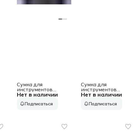
Сумка для
Сумка для
инструментов
инструментов
Нет в наличии
Нет в наличии
Kraftool KBS-4
Denzel 90295 10л
37карм. черный/
3отд. 28карм.
Подписаться
Подписаться
желтый (38760-4)
черный/желтый