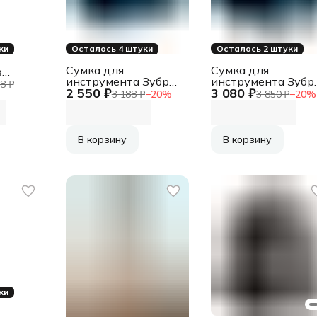
ки
Осталось 4 штуки
Осталось 2 штуки
Сумка для
Сумка для
в
инструмента Зубр
инструмента Зубр
2111LE
8 ₽
2 550 ₽
3 080 ₽
38645-17
38645-21
3 188 ₽
−
20
%
3 850 ₽
−
20
%
ный
В корзину
В корзину
ки