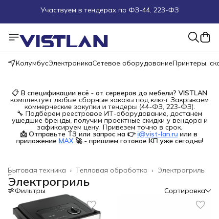
Поможем подобрать оборудование под ТЗ
Пуско-наладочные работы
Колумбус
Электроника
Сетевое оборудование
Принтеры, с
Пришлите запрос на e-mail или в чат
Более 100 000 позиций в наличии и под заказ
📋
В спецификации всё - от серверов до мебели?
VISTLAN
комплектует любые сборные заказы под ключ. Закрываем
коммерческие закупки и тендеры (44-ФЗ, 223-ФЗ).
🔧 Подберем реестровое ИТ-оборудование, достанем
ушедшие бренды, получим проектные скидки у вендора и
зафиксируем цену. Привезем точно в срок.
📩 Отправьте ТЗ или запрос на 👉
i@vist-lan.ru
или в 
приложение
MAX
🚀 - пришлем готовое КП уже сегодня!
Бытовая техника
›
Тепловая обработка
›
Электрогриль
Главная
›
Электрогриль
Фильтры
Сортировка