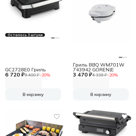
Осталось 3 штуки
Гриль BBQ WM701W
GC2728E0 Гриль
743942 GORENJE
6 720 ₽
3 470 ₽
8 400 ₽
−
20
%
4 338 ₽
−
20
%
В корзину
В корзину