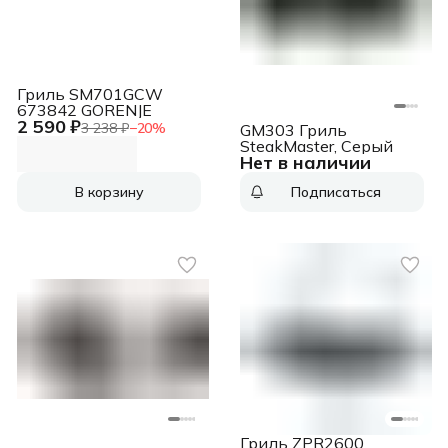
Гриль SM701GCW
673842 GORENJE
2 590 ₽
3 238 ₽
−
20
%
GM303 Гриль
SteakMaster, Серый
Нет в наличии
В корзину
Подписаться
Гриль ZPR2600