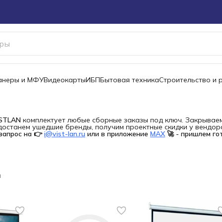
канеры и МФУ
Видеокарты
ИБП
Бытовая техника
Строительство и 
ISTLAN
комплектует любые сборные заказы под ключ. Закрываем 
останем ушедшие бренды, получим проектные скидки у вендора 
запрос на 👉
i@vist-lan.ru
или в приложение
MAX
🚀 - пришлем го
а