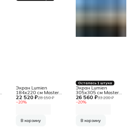
Осталась 1 штука
Экран Lumien
Экран Lumien
й
184x220 см Master
305x305 см Master
22 520 ₽
26 560 ₽
Control LMC-100113
Picture LMP-100107
28 150 ₽
33 200 ₽
16:9 настенно-
1:1 настенно-
−
20
%
−
20
%
потолочный
потолочный
рулонный
рулонный
В корзину
В корзину