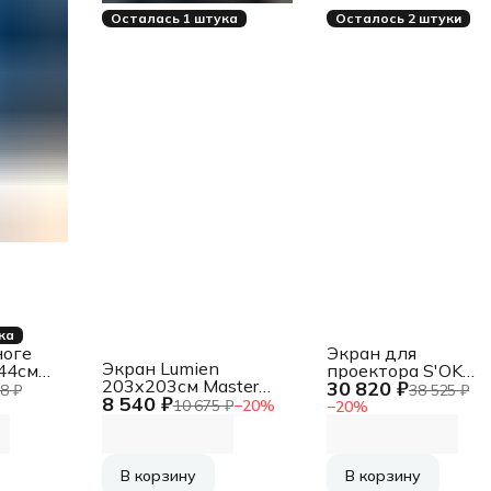
Осталась 1 штука
Осталось 2 штуки
ка
ноге
Экран для
Экран Lumien
44см
проектора S'OK
203x203см Master
30 820 ₽
LMV-
SCPSMT-
8 ₽
38 525 ₽
8 540 ₽
Picture LMP-100104
266x150FG-ED60
10 675 ₽
−
20
%
−
20
%
1:1 настенно-
120 " 16:9 настенн
потолочный
потолочный,
рулонный
моторизованный с
боковым
В корзину
В корзину