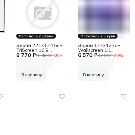
Осталось 2 штуки
Осталось 2 штуки
Экран 221x124.5см
Экран 127x127см
TriScreen 16:9
Wallscreen 1:1
8 770 ₽
6 570 ₽
ая
напольный
настенно-
10 963 ₽
−
20
%
8 213 ₽
−
20
%
м)
рулонный
потолочный
белый100' Matt
рулонный белый71'
White (MW), серый
корпус
В корзину
В корзину
ь