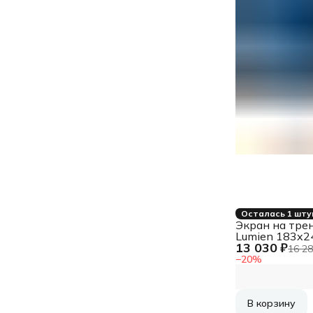
Осталась 1 шту
Экран на тре
Lumien 183x2
13 030 ₽
Master View 
16 28
100108 4:3
−
20
%
напольный
рулонный
В корзину