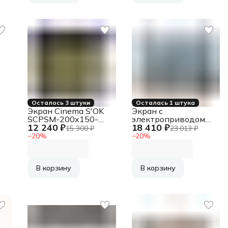
,
Осталось 3 штуки
Осталась 1 штука
Экран Cinema S'OK
Экран с
SCPSM-200x150-
электроприводом
12 240 ₽
18 410 ₽
ED60 4:3 настенно-
Lumien Master
15 300 ₽
23 013 ₽
потолочный,
Control 153х200 см
−
20
%
−
20
%
S
моторизованный,
(раб. область
а
200x150см, белый
109х194см) (88")
корпус, экстрадроп
High Contrast черная
60см
кайма сверху 40 см
В корзину
В корзину
16:9