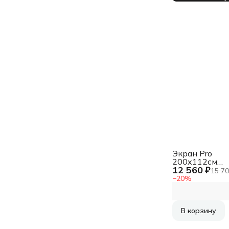
Экран Pro
200x112см
12 560 ₽
Motoscreen 16
15 70
настенно-
−
20
%
потолочный(
90' фиберглас
серый корпус
В корзину