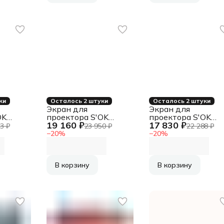
натяжением, белый
ED60 см
ки
Осталось 2 штуки
Осталось 2 штуки
Экран для
Экран для
OK
проектора S'OK
проектора S'OK
19 160 ₽
17 830 ₽
33
SCFRV-221x125G
SCFRV-266x150
3 ₽
23 950 ₽
22 288 ₽
100" 16:9 на
120" 16:9 на
−
20
%
−
20
%
ме, PS
бархатной раме,
бархатной раме, P
 рама
High Contrast Gray,
White, черная рам
черная рама
В корзину
В корзину