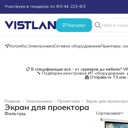
Поможем подобрать оборудование под ТЗ
Пуско-наладочные работы
Каталог
Пришлите запрос на e-mail или в чат
Колумбус
Электроника
Сетевое оборудование
Принтеры, с
Более 100 000 позиций в наличии и под заказ
📋
В спецификации всё - от серверов до мебели?
V
🔧 Подберем реестровое ИТ-оборудование, д
📩 Отправьте ТЗ или 
Главная
›
Электроника
›
Проекторы
›
Экран для проектор
Экран для проектора
Фильтры
Сортировка