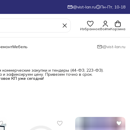
i@vist-lan.ru
Пн-Пт, 10-18
Избранное
Войти
Корзина
ремонт
Мебель
i@vist-lan.ru
коммерческие закупки и тендеры (44-ФЗ, 223-ФЗ).
и зафиксируем цену. Привезем точно в срок.
товое КП уже сегодня!