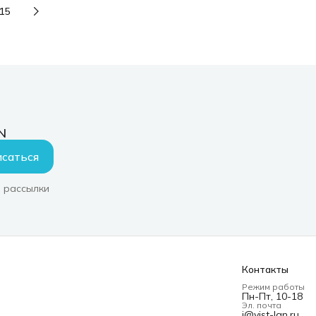
15
N
саться
 рассылки
Контакты
Режим работы
Пн-Пт, 10-18
Эл. почта
i@vist-lan.ru