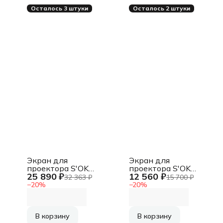
Осталось 3 штуки
Осталось 2 штуки
Экран для
Экран для
проектора S'OK
проектора S'OK
25 890 ₽
12 560 ₽
SCFRV-332x186
SCFRV-221x125
32 363 ₽
15 700 ₽
150" 16:9 на
100" 16:9 на
−
20
%
−
20
%
о-
бархатной раме, PS
бархатной раме, PS
White, черная рама
White, черная рама
В корзину
В корзину