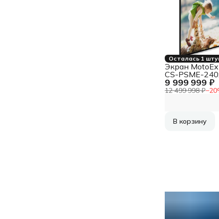
Осталась 1 шту
Экран MotoEx
CS-PSME-240
9 999 999 ₽
WT 150x240 
16:10 настенн
12 499 998 ₽
−
20
потолочный
рулонный бе
В корзину