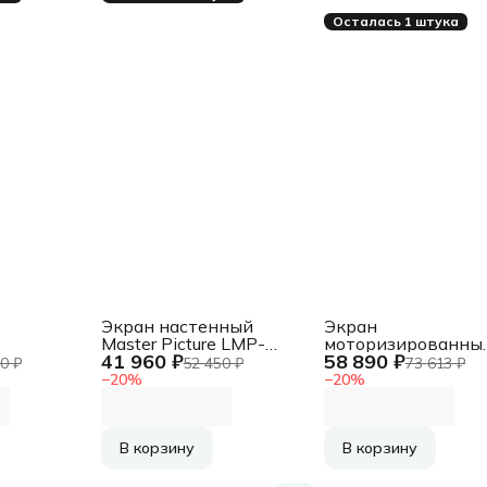
Осталась 1 штука
Экран настенный
Экран
Master Picture LMP-
моторизированны
41 960 ₽
58 890 ₽
:9
1001134:3
Lumien Master
0 ₽
52 450 ₽
73 613 ₽
(274х366), рабочая
Сontrol LMC-
−
20
%
−
20
%
моторизованный)
область (266х358),
1001114:3
с,
MW FiberGlass
(274х366), рабочая
область (266х358),
MW FiberGlass
В корзину
В корзину