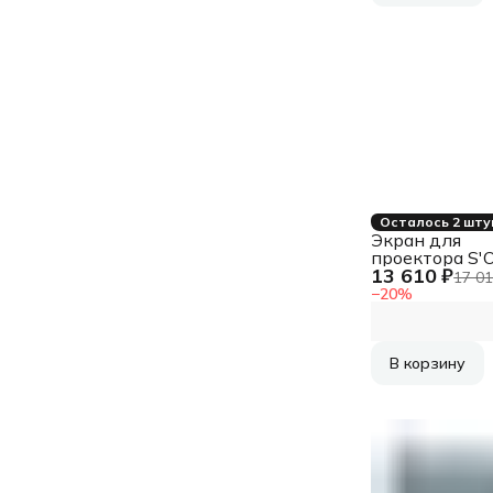
Осталось 2 шту
Экран для
проектора S'
13 610 ₽
SCFRV-236x1
17 01
107" 16:9 на
−
20
%
бархатной ра
White, черная
В корзину